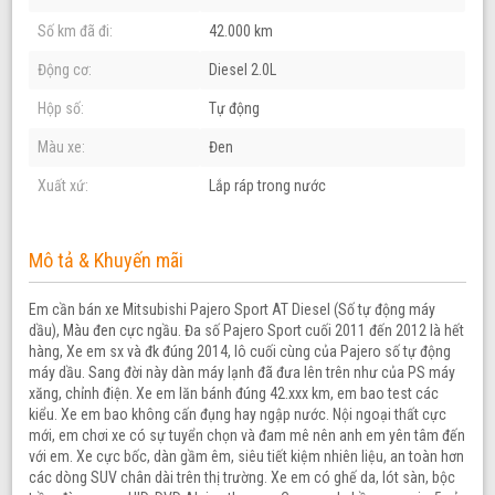
Số km đã đi:
42.000 km
Động cơ:
Diesel 2.0L
Hộp số:
Tự động
Màu xe:
Đen
Xuất xứ:
Lắp ráp trong nước
Mô tả & Khuyến mãi
Em cần bán xe Mitsubishi Pajero Sport AT Diesel (Số tự động máy
dầu), Màu đen cực ngầu. Đa số Pajero Sport cuối 2011 đến 2012 là hết
hàng, Xe em sx và đk đúng 2014, lô cuối cùng của Pajero số tự động
máy dầu. Sang đời này dàn máy lạnh đã đưa lên trên như của PS máy
xăng, chỉnh điện. Xe em lăn bánh đúng 42.xxx km, em bao test các
kiểu. Xe em bao không cấn đụng hay ngập nước. Nội ngoại thất cực
mới, em chơi xe có sự tuyển chọn và đam mê nên anh em yên tâm đến
với em. Xe cực bốc, dàn gầm êm, siêu tiết kiệm nhiên liệu, an toàn hơn
các dòng SUV chân dài trên thị trường. Xe em có ghế da, lót sàn, bộc