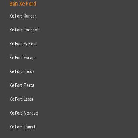
Pajero 3.0AT 2015
785
triệu
TP Hồ Chí Minh
Đã đi 32.000 km
Lắp ráp trong nước
SUV 7 chỗ
Động cơ Xăng 3.0L
Xe được trang bị nội ngoại thất chuẩn, ghế bọc da, - gương kính chỉnh
điện, - camera lùi hồng ...
MITSUBISHI