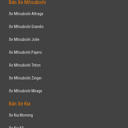
Pajero Sport 3.0AT 2014
808
triệu
Hà Nội
Đã đi 31.000 km
Lắp ráp trong nước
SUV 7 chỗ
Động cơ Diesel 3.0L
Trang bị theo xe :ghế da xịn, 2 màn hình DVD, Film cách nhiệt, V. V.. -
gương kính chỉnh điện, camera lùi ...