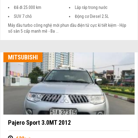
Đã đi 25.000 km
Lắp ráp trong nước
SUV 7 chỗ
Động cơ Diesel 2.5L
Máy dầu turbo công nghệ mới phun dầu điện tử cực kì tiết kiệm - Hộp
số sàn 5 cấp manh mẽ - Ba ...
MITSUBISHI
Pajero Sport 3.0MT 2012