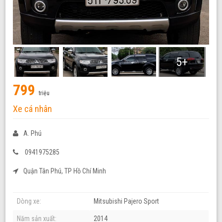
5+
799
triệu
Xe cá nhân
A. Phú
0941975285
Quận Tân Phú, TP Hồ Chí Minh
Dòng xe:
Mitsubishi Pajero Sport
Năm sản xuất:
2014