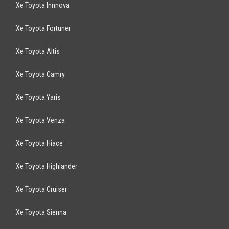
Pajero 3.0MT 2012
636
triệu
Hà Nội
Đã đi 55.000 km
Lắp ráp trong nước
SUV 7 chỗ
Động cơ Diesel 3.0L
- Bản máy dầu số sàn hai cầu 4x4 - Gương kính chỉnh điện - Camera lùi
hồng ngoại - Tay lái trợ lực, ...
MITSUBISHI