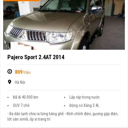
Pajero Sport 2.4AT 2014
809
triệu
Hà Nội
Đã đi 40.000 km
Lắp ráp trong nước
SUV 7 chỗ
Động cơ Xăng 2.4L
- Ba dàn lạnh chia ra từng hàng ghế - Kính chỉnh điện, gương gập điện,
lót sàn simili, ốp xi trang trí