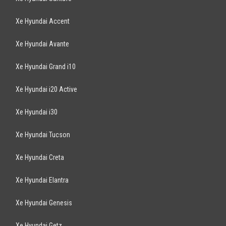
Trang bị theo xe : - Ghế da xịn, 2 màn hình DVD, Film cách nhiệt - Gương
kính chỉnh điện, camera lùi hồng ...
MITSUBISHI
Pajero Sport 2.5AT 2011
708
triệu
TP Hồ Chí Minh