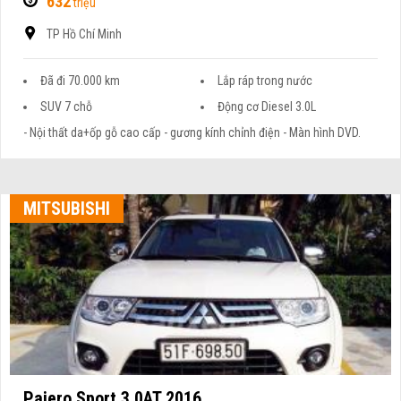
632
triệu
TP Hồ Chí Minh
Đã đi 70.000 km
Lắp ráp trong nước
SUV 7 chỗ
Động cơ Diesel 3.0L
- Nội thất da+ốp gỗ cao cấp - gương kính chỉnh điện - Màn hình DVD.
MITSUBISHI
Pajero Sport 3.0AT 2016