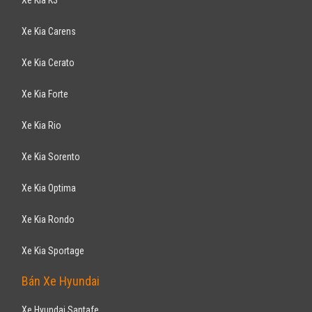
MITSUBISHI
Pajero Sport 3.0AT 2013
675
triệu
Hà Nội
Đã đi 99.000 km
Lắp ráp trong nước
SUV 7 chỗ
Động cơ Diesel 3.0L