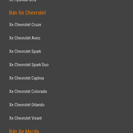
Đã đi 77.000 km
Lắp ráp trong nước
SUV 7 chỗ
Động cơ Diesel 2.5L
Ghế da xịn, 2 màn hình DVD, Film cách nhiệt - Gương kính chỉnh điện,
camera lùi hồng ngoại, tay lái trợ ...
Bán Xe Toyota
Xe Toyota Vios
Xe Toyota Innnova
Xe Toyota Fortuner
Xe Toyota Altis