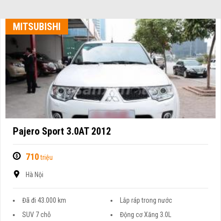
MITSUBISHI
Pajero Sport 3.0AT 2012
710
triệu
Hà Nội
Đã đi 43.000 km
Lắp ráp trong nước
SUV 7 chỗ
Động cơ Xăng 3.0L