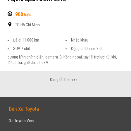
900
triệu
TP Hồ Chí Minh
Đã đi 11.000 km
Nhập khẩu
SUV 7 chỗ
Động cơ Diesel 3.0L
gương kính chỉnh điện, camera lùi hồng ngoại, tay lái trợ lực, túi khí,
điều hòa, ghế da, dán 3M ...
MITSUBISHI