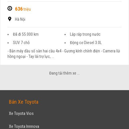
636
triệu
Hà Nội
Đã đi 55.000 km
Lắp ráp trong nước
SUV 7 chỗ
Động cơ Diesel 3.0L
- Bản máy dầu số sàn hai cầu 4x4 - Gương kính chỉnh điện - Camera lùi
hồng ngoại - Tay lái trợ lực, ...
Đang tải thêm xe ...
Bán Xe Toyota
Xe Toyota Vios
Xe Toyota Innnova