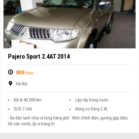
Pajero Sport 2.4AT 2014
809
triệu
Hà Nội
Đã đi 40.000 km
Lắp ráp trong nước
SUV 7 chỗ
Động cơ Xăng 2.4L
- Ba dàn lạnh chia ra từng hàng ghế - Kính chỉnh điện, gương gập điện,
lót sàn simili, ốp xi trang trí