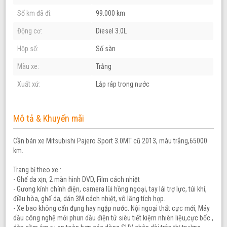
Số km đã đi:
99.000 km
Động cơ:
Diesel 3.0L
Hộp số:
Số sàn
Màu xe:
Trắng
Xuất xứ:
Lắp ráp trong nước
Mô tả & Khuyến mãi
Cần bán xe Mitsubishi Pajero Sport 3.0MT cũ 2013, màu trắng,65000
km.
Trang bị theo xe :
- Ghế da xịn, 2 màn hình DVD, Film cách nhiệt
- Gương kính chỉnh điện, camera lùi hồng ngoại, tay lái trợ lực, túi khí,
điều hòa, ghế da, dán 3M cách nhiệt, vô lăng tích hợp.
- Xe bao không cấn đụng hay ngập nước. Nội ngoại thất cực mới, Máy
dầu công nghệ mới phun dầu điện tử siêu tiết kiệm nhiên liệu,cực bốc ,