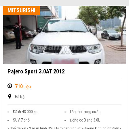
MITSUBISHI
Pajero Sport 3.0AT 2012
710
triệu
Hà Nội
Đã đi 43.000 km
Lắp ráp trong nước
SUV 7 chỗ
Động cơ Xăng 3.0L
- Ghế da xịn - 2 màn hình DVD, Film cách nhiệt - Gương kính chỉnh điện -