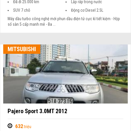
Đã đi 25.000 km
Lắp ráp trong nước
SUV 7 chỗ
Động cơ Diesel 2.5L
Máy dầu turbo công nghệ mới phun dầu điện tử cực kì tiết kiệm - Hộp
số sàn 5 cấp manh mẽ - Ba ...
MITSUBISHI
Pajero Sport 3.0MT 2012
632
triệu