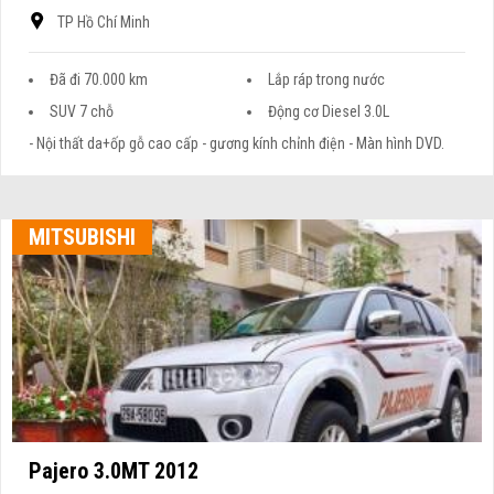
TP Hồ Chí Minh
Đã đi 70.000 km
Lắp ráp trong nước
SUV 7 chỗ
Động cơ Diesel 3.0L
- Nội thất da+ốp gỗ cao cấp - gương kính chỉnh điện - Màn hình DVD.
MITSUBISHI
Pajero 3.0MT 2012