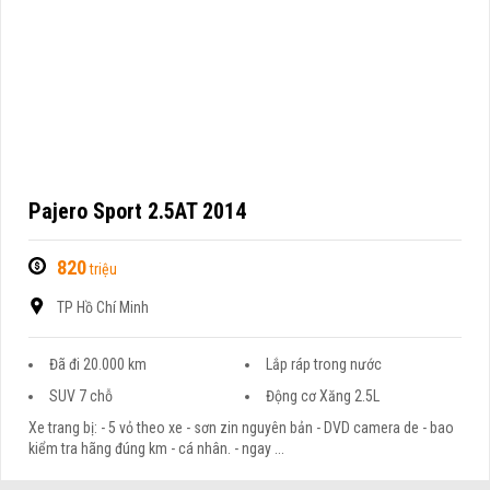
Pajero Sport 2.5AT 2014
820
triệu
TP Hồ Chí Minh
Đã đi 20.000 km
Lắp ráp trong nước
SUV 7 chỗ
Động cơ Xăng 2.5L
Xe trang bị: - 5 vỏ theo xe - sơn zin nguyên bản - DVD camera de - bao
kiểm tra hãng đúng km - cá nhân. - ngay ...