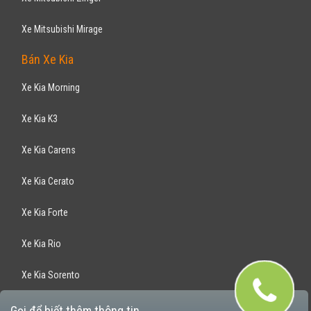
Xe Mitsubishi Mirage
Bán Xe Kia
Xe Kia Morning
Xe Kia K3
Xe Kia Carens
Xe Kia Cerato
Xe Kia Forte
Xe Kia Rio
Xe Kia Sorento
Xe Kia Optima
Gọi để biết thêm thông tin