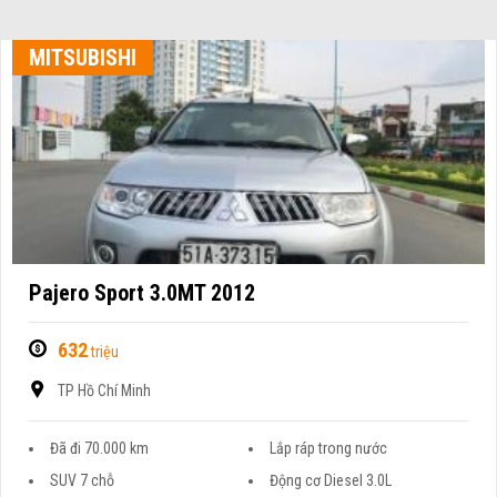
MITSUBISHI
Pajero Sport 3.0MT 2012
632
triệu
TP Hồ Chí Minh
Đã đi 70.000 km
Lắp ráp trong nước
SUV 7 chỗ
Động cơ Diesel 3.0L