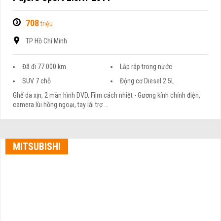
708
triệu
TP Hồ Chí Minh
Đã đi 77.000 km
Lắp ráp trong nước
SUV 7 chỗ
Động cơ Diesel 2.5L
Ghế da xịn, 2 màn hình DVD, Film cách nhiệt - Gương kính chỉnh điện,
camera lùi hồng ngoại, tay lái trợ ...
MITSUBISHI