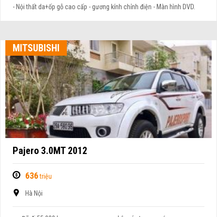
- Nội thất da+ốp gỗ cao cấp - gương kính chỉnh điện - Màn hình DVD.
MITSUBISHI
Pajero 3.0MT 2012
636
triệu
Hà Nội