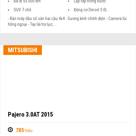
Đã đi 55.000 km
Lắp ráp trong nước
SUV 7 chỗ
Động cơ Diesel 3.0L
- Bản máy dầu số sàn hai cầu 4x4 - Gương kính chỉnh điện - Camera lùi
hồng ngoại - Tay lái trợ lực, ...
MITSUBISHI
Pajero 3.0AT 2015
785
triệu