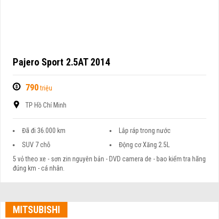
Pajero Sport 2.5AT 2014
790
triệu
TP Hồ Chí Minh
Đã đi 36.000 km
Lắp ráp trong nước
SUV 7 chỗ
Động cơ Xăng 2.5L
5 vỏ theo xe - sơn zin nguyên bản - DVD camera de - bao kiểm tra hãng
đúng km - cá nhân.
MITSUBISHI