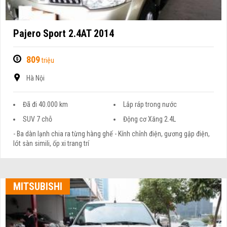
Pajero Sport 2.4AT 2014
809
triệu
Hà Nội
Đã đi 40.000 km
Lắp ráp trong nước
SUV 7 chỗ
Động cơ Xăng 2.4L
- Ba dàn lạnh chia ra từng hàng ghế - Kính chỉnh điện, gương gập điện,
lót sàn simili, ốp xi trang trí
MITSUBISHI