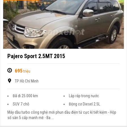
Pajero Sport 2.5MT 2015
695
triệu
TP Hồ Chí Minh
Đã đi 25.000 km
Lắp ráp trong nước
SUV 7 chỗ
Động cơ Diesel 2.5L
Máy dầu turbo công nghệ mới phun dầu điện tử cực kì tiết kiệm - Hộp
số sàn 5 cấp manh mẽ - Ba ...