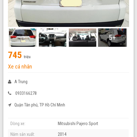
5+
745
triệu
Xe cá nhân
A Trung
0933166278
Quận Tân phú, TP Hồ Chí Minh
Dòng xe:
Mitsubishi Pajero Sport
Năm sản xuất:
2014