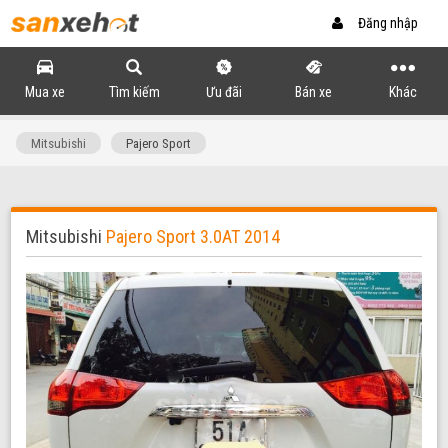
Đăng nhập
Mua xe
Tìm kiếm
Ưu đãi
Bán xe
Khác
Mitsubishi
Pajero Sport
Mitsubishi
Pajero Sport 3.0AT 2014