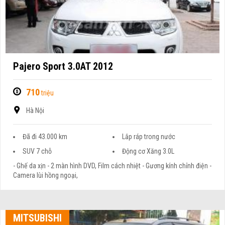
Pajero Sport 3.0AT 2012
710
triệu
Hà Nội
Đã đi 43.000 km
Lắp ráp trong nước
SUV 7 chỗ
Động cơ Xăng 3.0L
- Ghế da xịn - 2 màn hình DVD, Film cách nhiệt - Gương kính chỉnh điện -
Camera lùi hồng ngoại,
MITSUBISHI