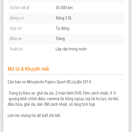
Số km đã đi:
35.000 km
Động cơ:
Xăng 3.0L
Hộp số:
Tự động
Màu xe:
Trắng
Xuất xứ:
Lắp ráp trong nước
Mô tả & Khuyến mãi
Cần bán xe Mitsubishi Pajero Sport AT,cũ,đời 2014.
-Trang bị theo xe :ghế da xịn, 2 màn hình DVD, Film cách nhiệt, V. V..
-gương kính chỉnh điện, camera lùi hồng ngoại, tay lái trợ lực, túi khí,
điều hòa, ghế da, dán 3M cách nhiệt, vô lăng tích hợp.
Liên hệ chúng tôi để biết chi tiết.