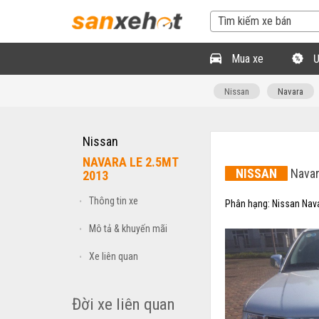
Mua xe
Ư
Nissan
Navara
Nissan
NAVARA LE 2.5MT
NISSAN
Navar
2013
Thông tin xe
•
Phân hạng:
Nissan Nav
Mô tả & khuyến mãi
•
Xe liên quan
•
Đời xe liên quan