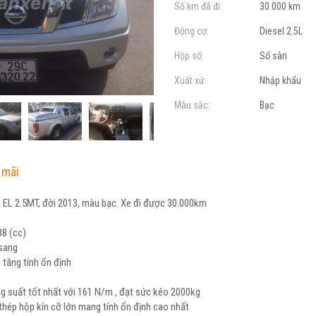
Số km đã đi:
30.000 km
Động cơ:
Diesel 2.5L
Hộp số:
Số sàn
Xuất xứ:
Nhập khẩu
Màu sắc:
Bạc
 mãi
 EL 2.5MT, đời 2013, màu bạc. Xe đi được 30.000km
88 (cc)
 sang
, tăng tính ổn định
ng suất tốt nhất với 161 N/m , đạt sức kéo 2000kg
hép hộp kín cỡ lớn mang tính ổn định cao nhất