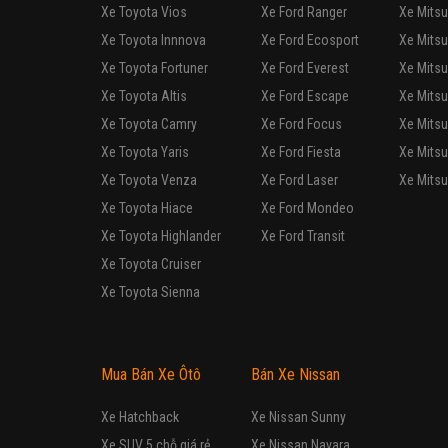
Xe Toyota Vios
Xe Ford Ranger
Xe Mitsu
Xe Toyota Innnova
Xe Ford Ecosport
Xe Mitsu
Xe Toyota Fortuner
Xe Ford Everest
Xe Mitsu
Xe Toyota Altis
Xe Ford Escape
Xe Mitsu
Xe Toyota Camry
Xe Ford Focus
Xe Mitsu
Xe Toyota Yaris
Xe Ford Fiesta
Xe Mitsu
Xe Toyota Venza
Xe Ford Laser
Xe Mitsu
Xe Toyota Hiace
Xe Ford Mondeo
Xe Toyota Highlander
Xe Ford Transit
Xe Toyota Cruiser
Xe Toyota Sienna
Mua Bán Xe Ôtô
Bán Xe Nissan
Xe Hatchback
Xe Nissan Sunny
Xe SUV 5 chỗ giá rẻ
Xe Nissan Navara