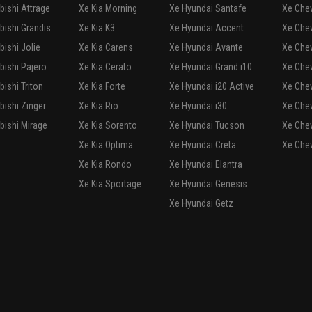
bishi Attrage
Xe Kia Morning
Xe Hyundai Santafe
Xe Chev
bishi Grandis
Xe Kia K3
Xe Hyundai Accent
Xe Che
bishi Jolie
Xe Kia Carens
Xe Hyundai Avante
Xe Chev
bishi Pajero
Xe Kia Cerato
Xe Hyundai Grand i10
Xe Chev
bishi Triton
Xe Kia Forte
Xe Hyundai i20 Active
Xe Chev
bishi Zinger
Xe Kia Rio
Xe Hyundai i30
Xe Chev
bishi Mirage
Xe Kia Sorento
Xe Hyundai Tucson
Xe Chev
Xe Kia Optima
Xe Hyundai Creta
Xe Chev
Xe Kia Rondo
Xe Hyundai Elantra
Xe Kia Sportage
Xe Hyundai Genesis
Xe Hyundai Getz