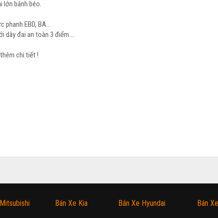
i lớn bánh béo.
ực phanh EBD, BA...
với dây đai an toàn 3 điểm….
thêm chi tiết !
Mitsubishi
Bán Xe Kia
Bán Xe Hyundai
Bán Xe