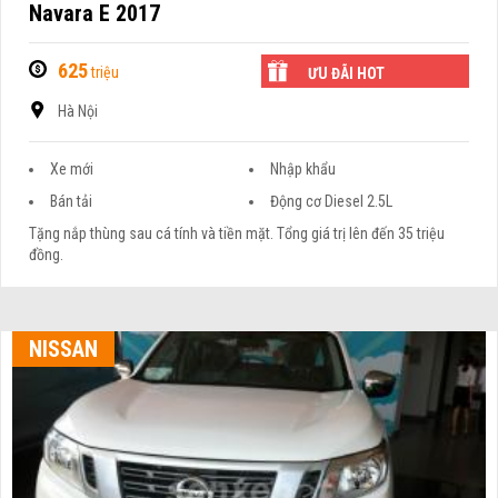
Navara E 2017
625
triệu
ƯU ĐÃI HOT
Hà Nội
Xe mới
Nhập khẩu
Bán tải
Động cơ Diesel 2.5L
Tặng nắp thùng sau cá tính và tiền mặt. Tổng giá trị lên đến 35 triệu
đồng.
NISSAN