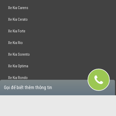
Xe Kia Carens
Xe Kia Cerato
Xe Kia Forte
Xe Kia Rio
Xe Kia Sorento
Xe Kia Optima
Xe Kia Rondo
Gọi để biết thêm thông tin
Xe Kia Sportage
Bán Xe Hyundai
Xe Hyundai Santafe