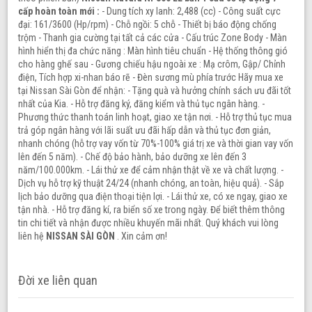
cấp hoàn toàn mới :
- Dung tích xy lanh: 2,488 (cc) - Công suất cực
đại: 161/3600 (Hp/rpm) - Chỗ ngồi: 5 chỗ - Thiết bị báo động chống
trộm - Thanh gia cường tại tất cả các cửa - Cấu trúc Zone Body - Màn
hình hiển thị đa chức năng : Màn hình tiêu chuẩn - Hệ thống thông gió
cho hàng ghế sau - Gương chiếu hậu ngoài xe : Mạ crôm, Gập/ Chỉnh
điện, Tích hợp xi-nhan báo rẽ - Đèn sương mù phía trước Hãy mua xe
tại Nissan Sài Gòn để nhận: - Tặng quà và hưởng chính sách ưu đãi tốt
nhất của Kia. - Hỗ trợ đăng ký, đăng kiểm và thủ tục ngân hàng. -
Phương thức thanh toán linh hoạt, giao xe tận nơi. - Hỗ trợ thủ tục mua
trả góp ngân hàng với lãi suất ưu đãi hấp dẫn và thủ tục đơn giản,
nhanh chóng (hỗ trợ vay vốn từ 70%-100% giá trị xe và thời gian vay vốn
lên đến 5 năm). - Chế độ bảo hành, bảo dưỡng xe lên đến 3
năm/100.000km. - Lái thử xe để cảm nhận thật về xe và chất lượng. -
Dịch vụ hỗ trợ kỹ thuật 24/24 (nhanh chóng, an toàn, hiệu quả). - Sắp
lịch bảo dưỡng qua điện thoại tiện lợi. - Lái thử xe, có xe ngay, giao xe
tận nhà. - Hỗ trợ đăng kí, ra biển số xe trong ngày. Để biết thêm thông
tin chi tiết và nhận được nhiều khuyến mãi nhất. Quý khách vui lòng
liên hệ
NISSAN SÀI GÒN
. Xin cảm ơn!
Đời xe liên quan