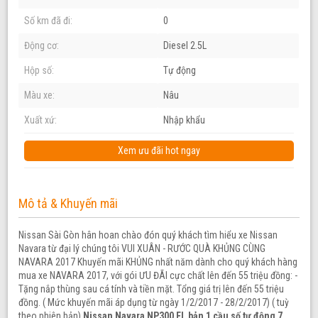
Số km đã đi:
0
Động cơ:
Diesel 2.5L
Hộp số:
Tự động
Màu xe:
Nâu
Xuất xứ:
Nhập khẩu
Xem ưu đãi hot ngay
Mô tả & Khuyến mãi
Nissan Sài Gòn hân hoan chào đón quý khách tìm hiểu xe Nissan
Navara từ đại lý chúng tôi VUI XUÂN - RƯỚC QUÀ KHỦNG CÙNG
NAVARA 2017 Khuyến mãi KHỦNG nhất năm dành cho quý khách hàng
mua xe NAVARA 2017, với gói ƯU ĐÃI cực chất lên đến 55 triệu đồng: -
Tặng nắp thùng sau cá tính và tiền mặt. Tổng giá trị lên đến 55 triệu
đồng. ( Mức khuyến mãi áp dụng từ ngày 1/2/2017 - 28/2/2017) ( tuỳ
theo phiên bản)
Nissan Navara NP300 EL bản 1 cầu số tự động 7