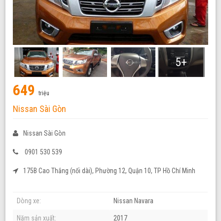
5+
649
triệu
Nissan Sài Gòn
Nissan Sài Gòn
0901 530 539
175B Cao Thắng (nối dài), Phường 12, Quận 10, TP Hồ Chí Minh
Dòng xe:
Nissan Navara
Năm sản xuất:
2017