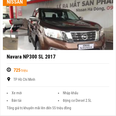
NISSAN
Navara NP300 SL 2017
725
triệu
TP Hồ Chí Minh
Xe mới
Nhập khẩu
Bán tải
Động cơ Diesel 2.5L
Tổng giá trị khuyến mãi lên đến 55 triệu đồng