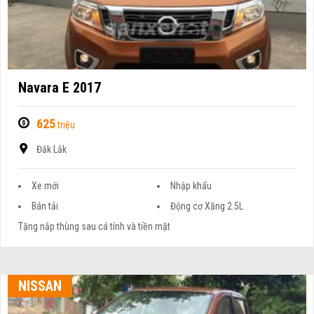
Navara E 2017
625
triệu
Đắk Lắk
Xe mới
Nhập khẩu
Bán tải
Động cơ Xăng 2.5L
Tặng nắp thùng sau cá tính và tiền mặt
NISSAN