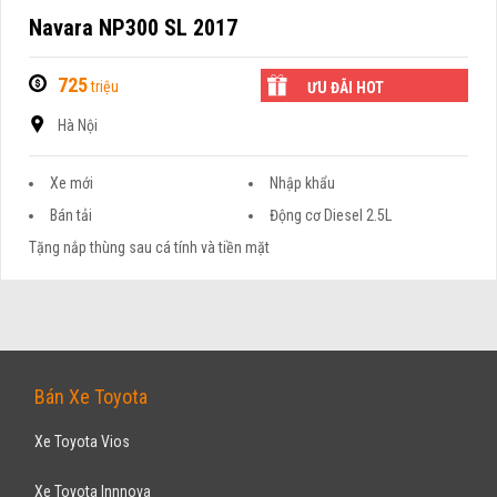
Navara NP300 SL 2017
725
triệu
ƯU ĐÃI HOT
Hà Nội
Xe mới
Nhập khẩu
Bán tải
Động cơ Diesel 2.5L
Tặng nắp thùng sau cá tính và tiền mặt
Bán Xe Toyota
Xe Toyota Vios
Xe Toyota Innnova