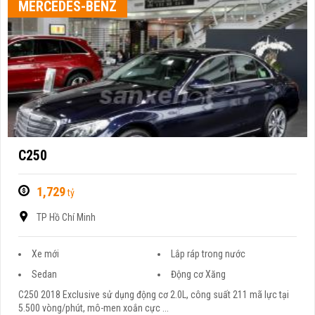
MERCEDES-BENZ
C250
1,729
tỷ
TP Hồ Chí Minh
Xe mới
Lắp ráp trong nước
Sedan
Động cơ Xăng
C250 2018 Exclusive sử dụng động cơ 2.0L, công suất 211 mã lực tại
5.500 vòng/phút, mô-men xoắn cực ...