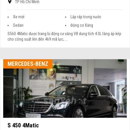
TP Hồ Chí Minh
Xe mới
Lắp ráp trong nước
Sedan
Động cơ Xăng
S560 4Matic được trang bị động cơ xăng V8 dung tích 4.0L tăng áp kép
cho công suất lên đến 469 mã lực, ...
MERCEDES-BENZ
S 450 4Matic