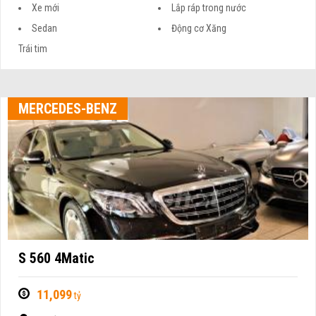
Xe mới
Lắp ráp trong nước
Sedan
Động cơ Xăng
Trái tim
MERCEDES-BENZ
S 560 4Matic
11,099
tỷ