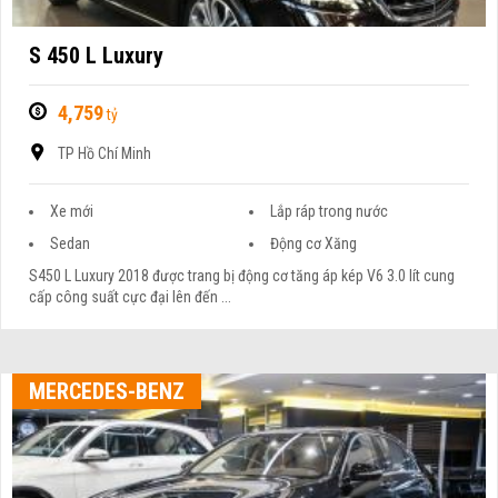
S 450 L Luxury
4,759
tỷ
TP Hồ Chí Minh
Xe mới
Lắp ráp trong nước
Sedan
Động cơ Xăng
S450 L Luxury 2018 được trang bị động cơ tăng áp kép V6 3.0 lít cung
cấp công suất cực đại lên đến ...
MERCEDES-BENZ