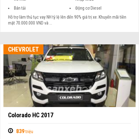
Bán tải
Động cơ Diesel
Hỗ trợ làm thủ tục vay NH tỷ lệ lên đến 90% giá trị xe. Khuyến mãi tiền
mặt 70.000.000 VND và ...
CHEVROLET
Colorado HC 2017
839
triệu