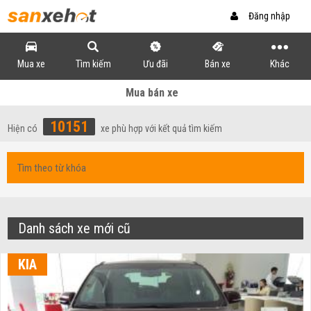
Đăng nhập
Mua xe
Tìm kiếm
Ưu đãi
Bán xe
Khác
Mua bán xe
10151
Hiện có
xe phù hợp với kết quả tìm kiếm
Danh sách xe mới cũ
KIA