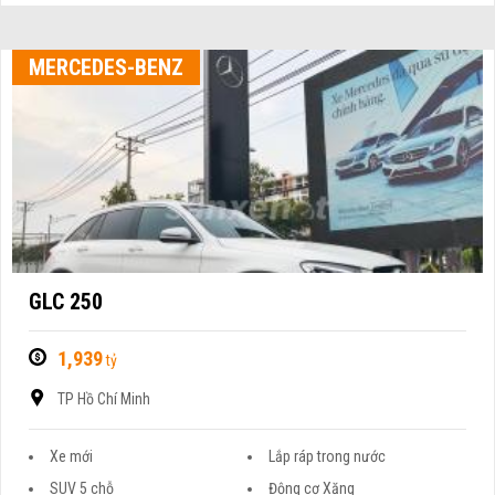
MERCEDES-BENZ
GLC 250
1,939
tỷ
TP Hồ Chí Minh
Xe mới
Lắp ráp trong nước
SUV 5 chỗ
Động cơ Xăng