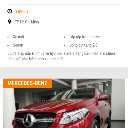
749
triệu
TP Hồ Chí Minh
Xe mới
Lắp ráp trong nước
Sedan
Động cơ Xăng 2.0
ưu đãi hấp dẫn khi mua xe hyundai elantra, tặng bảo hiểm hai chiều
cùng gói phụ kiện theo xe cực chất, ...
MERCEDES-BENZ