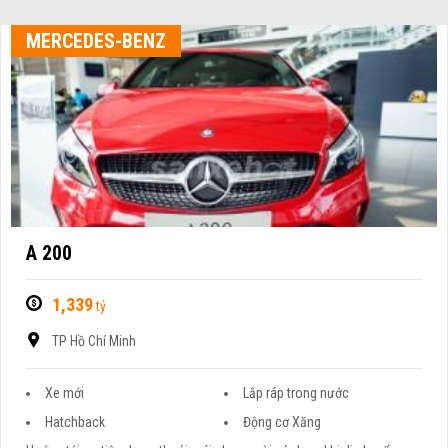
MERCEDES-BENZ
A 200
1,339
tỷ
TP Hồ Chí Minh
Xe mới
Lắp ráp trong nước
Hatchback
Động cơ Xăng