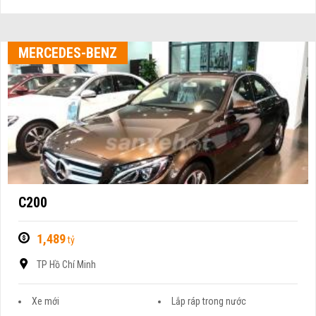
MERCEDES-BENZ
C200
1,489
tỷ
TP Hồ Chí Minh
Xe mới
Lắp ráp trong nước