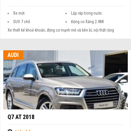
Xe mới
Lắp ráp trong nước
SUV 7 chỗ
Động cơ Xăng 2.488
Xe thiết kế khoẻ khoắn, động cơ mạnh mẽ và bền bỉ, nội thất rộng
AUDI
Q7 AT 2018