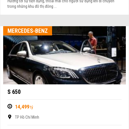
Hướng tới sự tiện dụng, thoải mái cho người sử dụng khi di chuyển
trong những khu đô thị đông ...
MERCEDES-BENZ
S 650
14,499
tỷ
TP Hồ Chí Minh