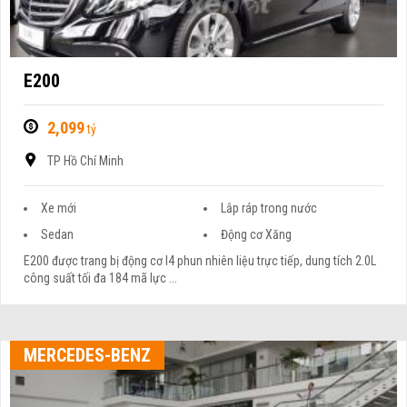
E200
2,099
tỷ
TP Hồ Chí Minh
Xe mới
Lắp ráp trong nước
Sedan
Động cơ Xăng
E200 được trang bị động cơ I4 phun nhiên liệu trực tiếp, dung tích 2.0L
công suất tối đa 184 mã lực ...
MERCEDES-BENZ