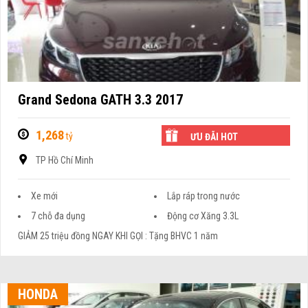
Grand Sedona GATH 3.3 2017
1,268
tỷ
ƯU ĐÃI HOT
TP Hồ Chí Minh
Xe mới
Lắp ráp trong nước
7 chỗ đa dụng
Động cơ Xăng 3.3L
GIẢM 25 triệu đồng NGAY KHI GỌI : Tặng BHVC 1 năm
HONDA