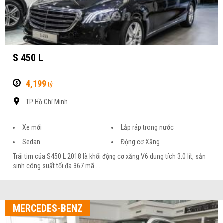
S 450 L
4,199
tỷ
TP Hồ Chí Minh
Xe mới
Lắp ráp trong nước
Sedan
Động cơ Xăng
Trái tim của S450 L 2018 là khối động cơ xăng V6 dung tích 3.0 lít, sản
sinh công suất tối đa 367 mã ...
MERCEDES-BENZ