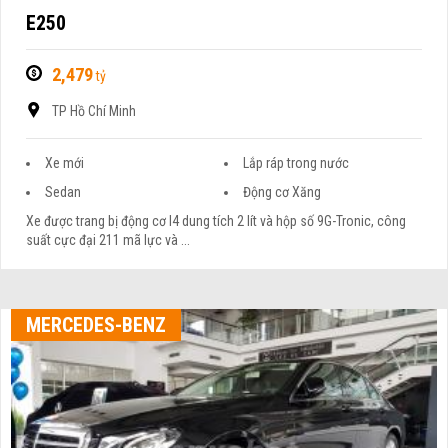
E250
2,479
tỷ
TP Hồ Chí Minh
Xe mới
Lắp ráp trong nước
Sedan
Động cơ Xăng
Xe được trang bị động cơ I4 dung tích 2 lít và hộp số 9G-Tronic, công
suất cực đại 211 mã lực và ...
MERCEDES-BENZ