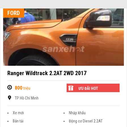
FORD
Ranger Wildtrack 2.2AT 2WD 2017
800
triệu
ƯU ĐÃI HOT
TP Hồ Chí Minh
Xe mới
Nhập khẩu
Bán tải
Động cơ Diesel 2.2AT