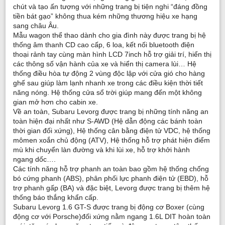
chút và tạo ấn tượng với những trang bị tiện nghi “đáng đồng
tiền bát gạo” không thua kém những thương hiệu xe hạng
sang châu Âu.
Mẫu wagon thể thao dành cho gia đình này được trang bị hệ
thống âm thanh CD cao cấp, 6 loa, kết nối bluetooth điện
thoại rảnh tay cùng màn hình LCD 7inch hỗ trợ giải trí, hiển thị
các thông số vận hành của xe và hiển thị camera lùi… Hệ
thống điều hòa tự động 2 vùng độc lập với cửa gió cho hàng
ghế sau giúp làm lạnh nhanh xe trong các điều kiện thời tiết
năng nóng. Hệ thống cửa sổ trời giúp mang đến một không
gian mở hơn cho cabin xe.
Về an toàn, Subaru Levorg được trang bị những tính năng an
toàn hiện đại nhất như S-AWD (Hệ dẫn động các bánh toàn
thời gian đối xứng), Hệ thống cân bằng điện tử VDC, hệ thống
mômen xoắn chủ động (ATV), Hệ thống hỗ trợ phát hiện điểm
mù khi chuyển làn đường và khi lùi xe, hỗ trợ khởi hành
ngang dốc….
Các tính năng hỗ trợ phanh an toàn bao gồm hệ thống chống
bó cứng phanh (ABS), phân phối lực phanh điện tử (EBD), hỗ
trợ phanh gấp (BA) và đặc biệt, Levorg được trang bị thêm hệ
thống báo thắng khẩn cấp.
Subaru Levorg 1.6 GT-S được trang bị động cơ Boxer (cùng
động cơ với Porsche)đối xứng nằm ngang 1.6L DIT hoàn toàn