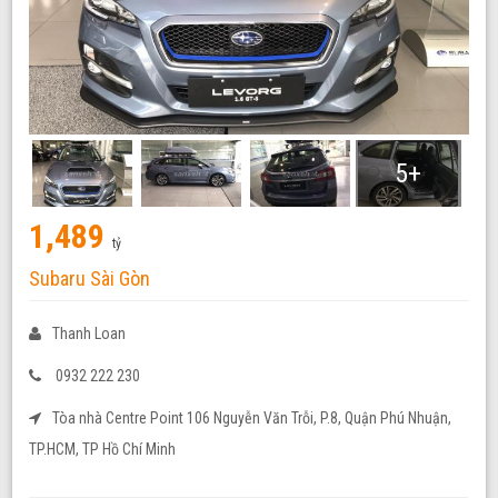
5+
1,489
tỷ
Subaru Sài Gòn
Thanh Loan
0932 222 230
Tòa nhà Centre Point 106 Nguyễn Văn Trỗi, P.8, Quận Phú Nhuận,
TP.HCM, TP Hồ Chí Minh