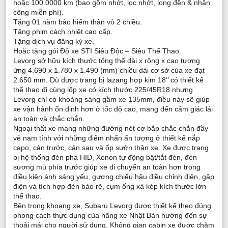
hoặc 100.0000 km (bao gồm nhớt, lọc nhớt, long đền & nhân
công miễn phí).
Tặng 01 năm bảo hiểm thân vỏ 2 chiều.
Tặng phim cách nhiệt cao cấp.
Tặng dịch vụ đăng ký xe.
Hoặc tặng gói Độ xe STI Siêu Độc – Siêu Thể Thao.
Levorg sở hữu kích thước tổng thể dài x rộng x cao tương
ứng 4.690 x 1.780 x 1.490 (mm) chiều dài cơ sở của xe đạt
2.650 mm. Dù được trang bị lazang hợp kim 18’’ có thiết kế
thể thao đi cùng lốp xe có kích thước 225/45R18 nhưng
Levorg chỉ có khoảng sáng gầm xe 135mm, điều này sẽ giúp
xe vận hành ổn định hơn ở tốc độ cao, mang đến cảm giác lái
an toàn và chắc chắn.
Ngoại thất xe mang những đường nét cơ bắp chắc chắn đầy
vẻ nam tính với những điểm nhấn ấn tượng ở thiết kế nắp
capo, cản trước, cản sau và ốp sườn thân xe. Xe được trang
bị hệ thống đèn pha HID, Xenon tự động bật/tắt đèn, đèn
sương mù phía trước giúp xe di chuyển an toàn hơn trong
điều kiện ánh sáng yếu, gương chiếu hậu điều chỉnh điện, gập
điện và tích hợp đèn báo rẽ, cụm ống xả kép kích thước lớn
thể thao.
Bên trong khoang xe, Subaru Levorg được thiết kế theo đúng
phong cách thực dụng của hãng xe Nhật Bản hướng đến sự
thoải mái cho người sử dụng. Không gian cabin xe được chăm