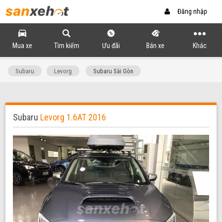
Đăng nhập
Mua xe
Tìm kiếm
Ưu đãi
Bán xe
Khác
Subaru
Levorg
Subaru Sài Gòn
Subaru
Levorg 1.6AT 2016