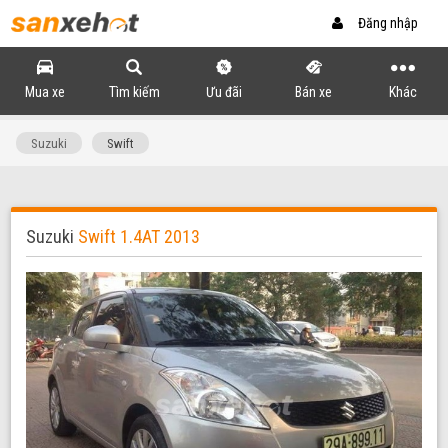
Đăng nhập
Mua xe
Tìm kiếm
Ưu đãi
Bán xe
Khác
Suzuki
Swift
Suzuki
Swift 1.4AT 2013