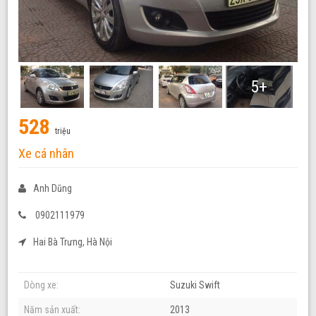
5+
528
triệu
Xe cá nhân
Anh Dũng
0902111979
Hai Bà Trưng, Hà Nội
Dòng xe:
Suzuki Swift
Năm sản xuất:
2013