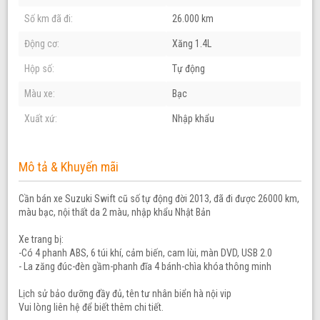
Số km đã đi:
26.000 km
Động cơ:
Xăng 1.4L
Hộp số:
Tự động
Màu xe:
Bạc
Xuất xứ:
Nhập khẩu
Mô tả & Khuyến mãi
Cần bán xe Suzuki Swift cũ số tự động đời 2013, đã đi được 26000 km,
màu bạc, nội thất da 2 màu, nhập khẩu Nhật Bản
Xe trang bị:
-Có 4 phanh ABS, 6 túi khí, cảm biến, cam lùi, màn DVD, USB 2.0
- La zăng đúc-đèn gầm-phanh đĩa 4 bánh-chìa khóa thông minh
Lịch sử bảo dưỡng đầy đủ, tên tư nhân biển hà nội vip
Vui lòng liên hệ để biết thêm chi tiết.