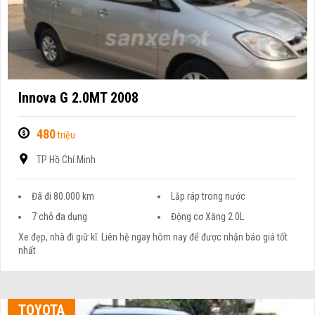
Innova G 2.0MT 2008
480
triệu
TP Hồ Chí Minh
Đã đi 80.000 km
Lắp ráp trong nước
7 chỗ đa dụng
Động cơ Xăng 2.0L
Xe đẹp, nhà đi giữ kĩ. Liên hệ ngay hôm nay để được nhận báo giá tốt
nhất
TOYOTA