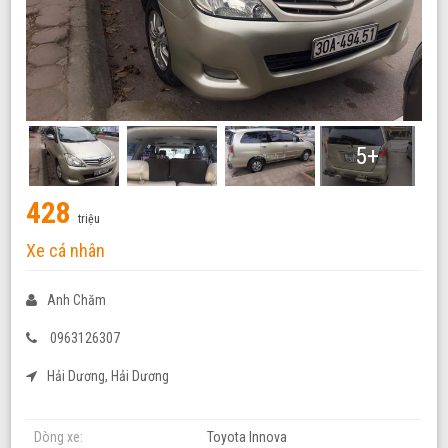
5+
428
triệu
Xe cá nhân
Anh Chăm
0963126307
Hải Dương, Hải Dương
Dòng xe:
Toyota Innova