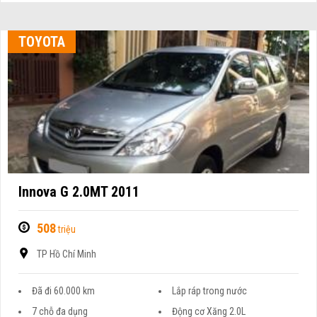
TOYOTA
Innova G 2.0MT 2011
508
triệu
TP Hồ Chí Minh
Đã đi 60.000 km
Lắp ráp trong nước
7 chỗ đa dụng
Động cơ Xăng 2.0L