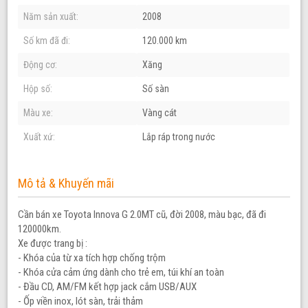
Năm sản xuất:
2008
Số km đã đi:
120.000 km
Động cơ:
Xăng
Hộp số:
Số sàn
Màu xe:
Vàng cát
Xuất xứ:
Lắp ráp trong nước
Mô tả & Khuyến mãi
Cần bán xe Toyota Innova G 2.0MT cũ, đời 2008, màu bạc, đã đi
120000km.
Xe được trang bị :
- Khóa của từ xa tích hợp chống trộm
- Khóa cửa cảm ứng dành cho trẻ em, túi khí an toàn
- Đầu CD, AM/FM kết hợp jack cắm USB/AUX
- Ốp viền inox, lót sàn, trải thảm