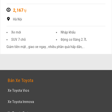
2,167
tỷ
Hà Nội
Xe mới
Nhập khẩu
SUV 7 chỗ
Động cơ Xăng 2.7L
Giảm tiền mặt , giao xe ngay , nhiều phần quà hấp dẫn,...
Bán Xe Toyota
Xe Toyota Vios
Xe Toyota Innnova