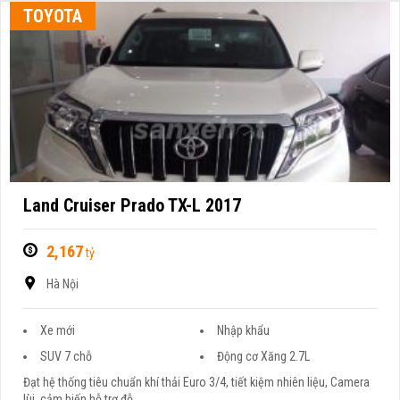
TOYOTA
Land Cruiser Prado TX-L 2017
2,167
tỷ
Hà Nội
Xe mới
Nhập khẩu
SUV 7 chỗ
Động cơ Xăng 2.7L
Đạt hệ thống tiêu chuẩn khí thải Euro 3/4, tiết kiệm nhiên liệu, Camera
lùi, cảm biến hỗ trợ đỗ ...