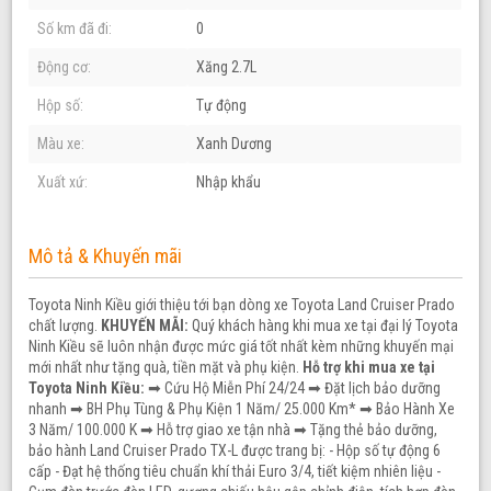
Số km đã đi:
0
Động cơ:
Xăng 2.7L
Hộp số:
Tự động
Màu xe:
Xanh Dương
Xuất xứ:
Nhập khẩu
Mô tả & Khuyến mãi
Toyota Ninh Kiều giới thiệu tới bạn dòng xe Toyota Land Cruiser Prado
chất lượng.
KHUYẾN MÃI:
Quý khách hàng khi mua xe tại đại lý Toyota
Ninh Kiều sẽ luôn nhận được mức giá tốt nhất kèm những khuyến mại
mới nhất như tặng quà, tiền mặt và phụ kiện.
Hỗ trợ khi mua xe tại
Toyota Ninh Kiều:
➡ Cứu Hộ Miễn Phí 24/24 ➡ Đặt lịch bảo dưỡng
nhanh ➡ BH Phụ Tùng & Phụ Kiện 1 Năm/ 25.000 Km* ➡ Bảo Hành Xe
3 Năm/ 100.000 K ➡ Hỗ trợ giao xe tận nhà ➡ Tặng thẻ bảo dưỡng,
bảo hành Land Cruiser Prado TX-L được trang bị: - Hộp số tự động 6
cấp - Đạt hệ thống tiêu chuẩn khí thải Euro 3/4, tiết kiệm nhiên liệu -