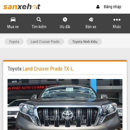
Đăng nhập
Mua xe
Tìm kiếm
Ưu đãi
Bán xe
Khác
Toyota
Land Cruiser Prado
Toyota Ninh Kiều
Toyota
Land Cruiser Prado TX-L