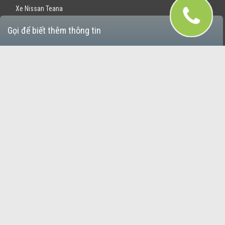
Xe Nissan Teana
Gọi để biết thêm thông tin
Xe Nissan Grand Livina
Xe Nissan X-Trail
Giới thiệu
Quy chế hoạt động
Đề án
Liên hệ
|
Váy cưới