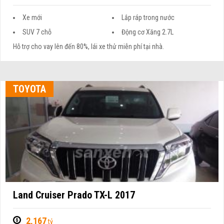
Xe mới
Lắp ráp trong nước
SUV 7 chỗ
Động cơ Xăng 2.7L
Hỗ trợ cho vay lên đến 80%, lái xe thử miễn phí tại nhà.
TOYOTA
Land Cruiser Prado TX-L 2017
2,167
tỷ