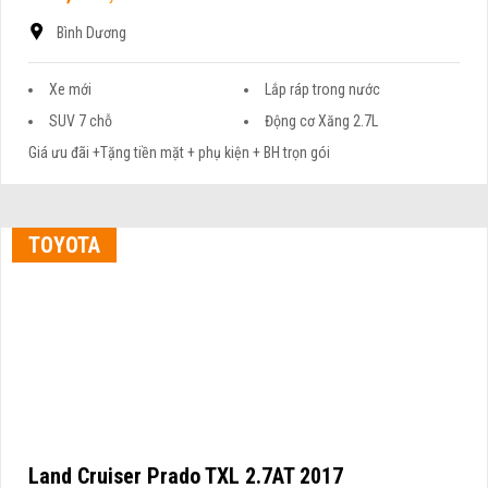
Bình Dương
Xe mới
Lắp ráp trong nước
SUV 7 chỗ
Động cơ Xăng 2.7L
Giá ưu đãi +Tặng tiền mặt + phụ kiện + BH trọn gói
TOYOTA
Land Cruiser Prado TXL 2.7AT 2017