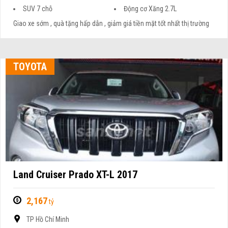
SUV 7 chỗ
Động cơ Xăng 2.7L
Giao xe sớm , quà tặng hấp dẫn , giảm giá tiền mặt tốt nhất thị trường
TOYOTA
Land Cruiser Prado XT-L 2017
2,167
tỷ
TP Hồ Chí Minh