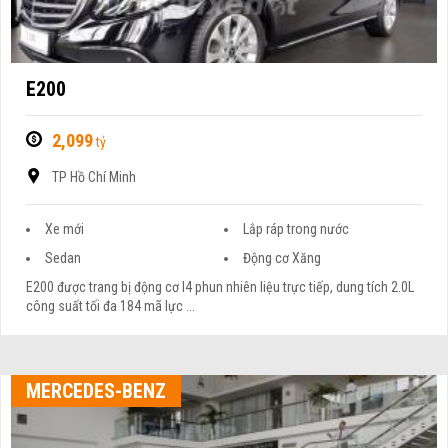
E200
2,099
tỷ
TP Hồ Chí Minh
Xe mới
Lắp ráp trong nước
Sedan
Động cơ Xăng
E200 được trang bị động cơ I4 phun nhiên liệu trực tiếp, dung tích 2.0L
công suất tối đa 184 mã lực ...
MERCEDES-BENZ