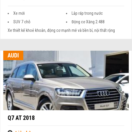
Xe mới
Lắp ráp trong nước
SUV 7 chỗ
Động cơ Xăng 2.488
Xe thiết kế khoẻ khoắn, động cơ mạnh mẽ và bền bỉ, nội thất rộng
AUDI
Q7 AT 2018