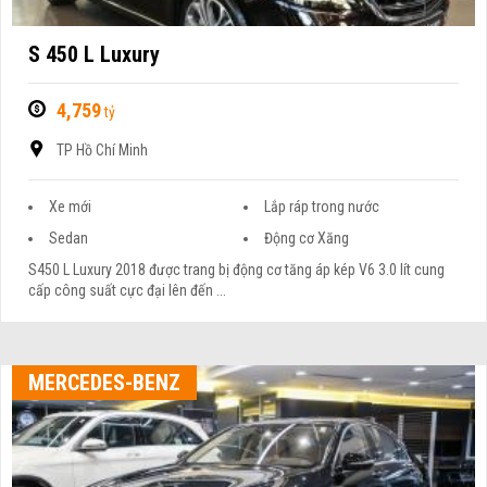
S 450 L Luxury
4,759
tỷ
TP Hồ Chí Minh
Xe mới
Lắp ráp trong nước
Sedan
Động cơ Xăng
S450 L Luxury 2018 được trang bị động cơ tăng áp kép V6 3.0 lít cung
cấp công suất cực đại lên đến ...
MERCEDES-BENZ