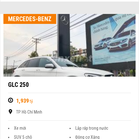
MERCEDES-BENZ
GLC 250
1,939
tỷ
TP Hồ Chí Minh
Xe mới
Lắp ráp trong nước
SUV 5 chỗ
Động cơ Xăng