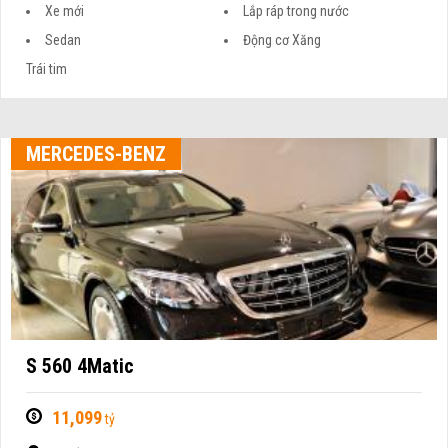
Xe mới
Lắp ráp trong nước
Sedan
Động cơ Xăng
Trái tim
MERCEDES-BENZ
S 560 4Matic
11,099
tỷ