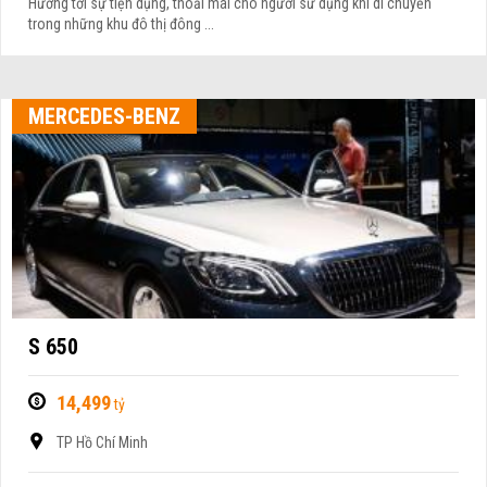
Hướng tới sự tiện dụng, thoải mái cho người sử dụng khi di chuyển
trong những khu đô thị đông ...
MERCEDES-BENZ
S 650
14,499
tỷ
TP Hồ Chí Minh