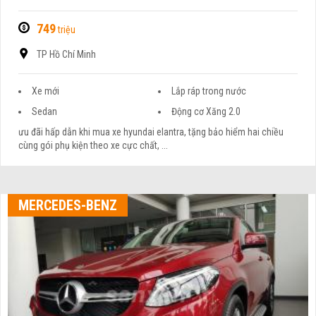
749
triệu
TP Hồ Chí Minh
Xe mới
Lắp ráp trong nước
Sedan
Động cơ Xăng 2.0
ưu đãi hấp dẫn khi mua xe hyundai elantra, tặng bảo hiểm hai chiều
cùng gói phụ kiện theo xe cực chất, ...
MERCEDES-BENZ