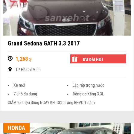
Grand Sedona GATH 3.3 2017
1,268
tỷ
ƯU ĐÃI HOT
TP Hồ Chí Minh
Xe mới
Lắp ráp trong nước
7 chỗ đa dụng
Động cơ Xăng 3.3L
GIẢM 25 triệu đồng NGAY KHI GỌI : Tặng BHVC 1 năm
HONDA