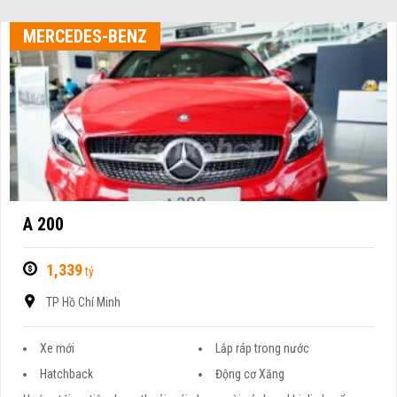
MERCEDES-BENZ
A 200
1,339
tỷ
TP Hồ Chí Minh
Xe mới
Lắp ráp trong nước
Hatchback
Động cơ Xăng