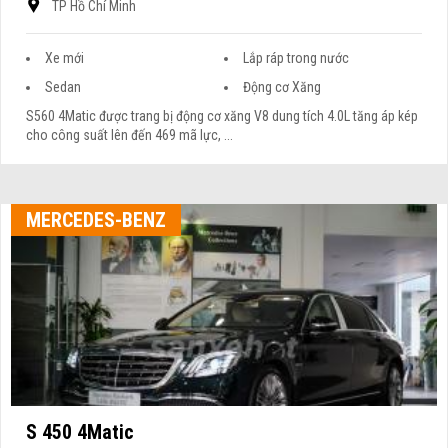
TP Hồ Chí Minh
Xe mới
Lắp ráp trong nước
Sedan
Động cơ Xăng
S560 4Matic được trang bị động cơ xăng V8 dung tích 4.0L tăng áp kép
cho công suất lên đến 469 mã lực, ...
MERCEDES-BENZ
S 450 4Matic