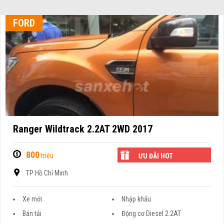
FORD
Ranger Wildtrack 2.2AT 2WD 2017
800
triệu
ƯU ĐÃI HOT
TP Hồ Chí Minh
Xe mới
Nhập khẩu
Bán tải
Động cơ Diesel 2.2AT