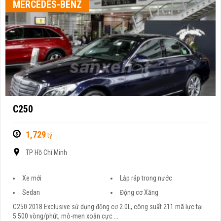
MERCEDES-BENZ
C250
1,729
tỷ
TP Hồ Chí Minh
Xe mới
Lắp ráp trong nước
Sedan
Động cơ Xăng
C250 2018 Exclusive sử dụng động cơ 2.0L, công suất 211 mã lực tại
5.500 vòng/phút, mô-men xoắn cực ...