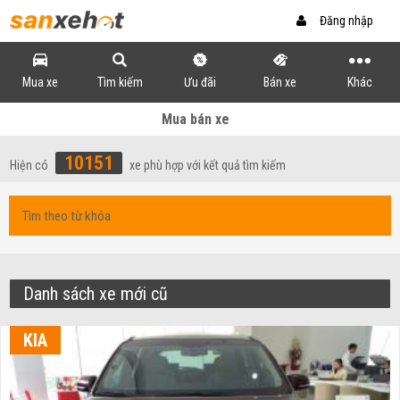
Đăng nhập
Mua xe
Tìm kiếm
Ưu đãi
Bán xe
Khác
Mua bán xe
10151
Hiện có
xe phù hợp với kết quả tìm kiếm
Danh sách xe mới cũ
KIA