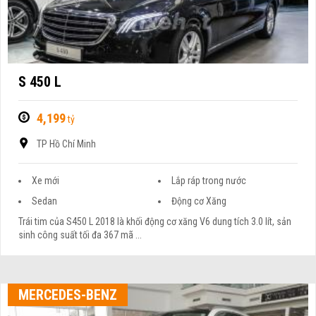
S 450 L
4,199
tỷ
TP Hồ Chí Minh
Xe mới
Lắp ráp trong nước
Sedan
Động cơ Xăng
Trái tim của S450 L 2018 là khối động cơ xăng V6 dung tích 3.0 lít, sản
sinh công suất tối đa 367 mã ...
MERCEDES-BENZ