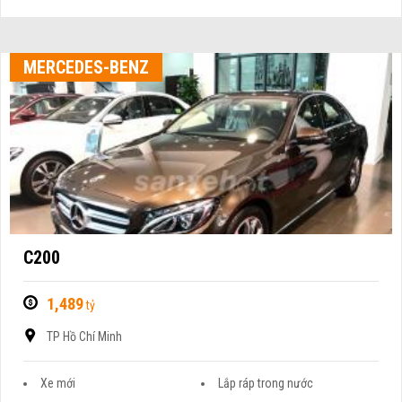
MERCEDES-BENZ
C200
1,489
tỷ
TP Hồ Chí Minh
Xe mới
Lắp ráp trong nước