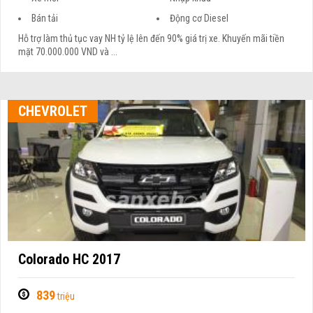
Bán tải
Động cơ Diesel
Hỗ trợ làm thủ tục vay NH tỷ lệ lên đến 90% giá trị xe. Khuyến mãi tiền
mặt 70.000.000 VND và ...
CHEVROLET
Colorado HC 2017
839
triệu