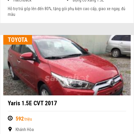
Hatchback
Động cơ Xăng 1.5L
Hỗ trợ trả góp lên đến 80%, tặng gói phụ kiện cao cấp, giao xe ngay, đủ
màu
TOYOTA
Yaris 1.5E CVT 2017
592
triệu
Khánh Hòa