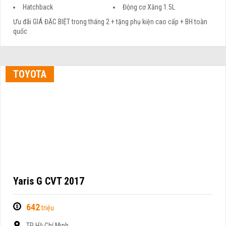
Hatchback
Động cơ Xăng 1.5L
Ưu đãi GIÁ ĐẶC BIỆT trong tháng 2 + tặng phụ kiện cao cấp + BH toàn
quốc
TOYOTA
Yaris G CVT 2017
642
triệu
TP Hồ Chí Minh