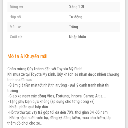
Động cơ:
Xăng 1.3L
Hộp số:
Tự động
Màu xe:
Trắng
Xuất xứ:
Nhập khẩu
Mô tả & Khuyến mãi
Chào mừng Qúy khách đến với Toyota Mỹ Đình!
Khi mua xe tại Toyota Mỹ Đình, Qúy khách sẽ nhận được nhiều chương
trình ưu đãi sau:
- Giảm giá tiền mặt tốt nhất thị trường - Đại lý cạnh tranh nhất thị
trường
- Giao xe ngay các dòng Vios, Fortuner, Innova, Camry, Altis,…
- Tặng phụ kiện cực khủng (áp dụng cho từng dòng xe)
- Nhiều phần quà hấp dẫn
- Hỗ trợ thủ tục vay trả góp tối đa đến 70%, thời gian 04 -05 năm.
- Hỗ trợ nộp thuế trước bạ, đăng ký, đăng kiểm, mua bảo hiểm, lắp
thêm đồ chơi cho xe…