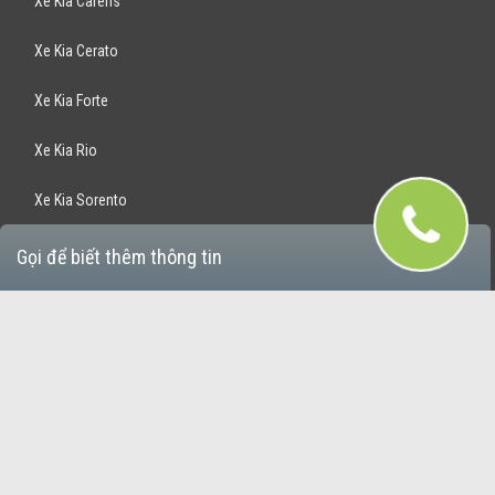
Xe Kia Carens
Xe Kia Cerato
Xe Kia Forte
Xe Kia Rio
Xe Kia Sorento
Xe Kia Optima
Gọi để biết thêm thông tin
Xe Kia Rondo
Xe Kia Sportage
Bán Xe Hyundai
Xe Hyundai Santafe
Xe Hyundai Accent