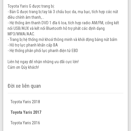
Toyota Yaris G được trang bị:
- Bản G được trang bị tay lái 3 chấu bọc da, mạ bạc, tích hợp các nút
điều chỉnh âm thanh,…
- Hệ thống âm thanh DVD 1 đĩa 6 loa, tích hợp radio AM/FM, cổng kết
nối USB/AUX và kết nối Bluetooth hỗ trợ phát các định dạng
MP3/WMA/AAC.
- Trang bị hệ thống mở khoá thông minh và khởi động bằng nút bấm
- Hỗ trợ lực phanh khẩn cấp BA
- Hệ thống phân phối lực phanh điện tử EBD
Liên hệ ngay để nhận những ưu đãi cực lớn!
Cảm ơn Qúy khách!
Đời xe liên quan
Toyota Yaris 2018
Toyota Yaris 2017
Toyota Yaris 2016