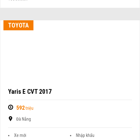
TOYOTA
Yaris E CVT 2017
592
triệu
Đà Nẵng
Xe mới
Nhập khẩu