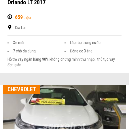
Orlando LT 2017
659
triệu
Gia Lai
Xe mới
Lắp ráp trong nước
7 chỗ đa dụng
Động cơ Xăng
Hỗ trợ vay ngân hàng 90% không chứng minh thu nhập , thủ tục vay
đơn giản
CHEVROLET