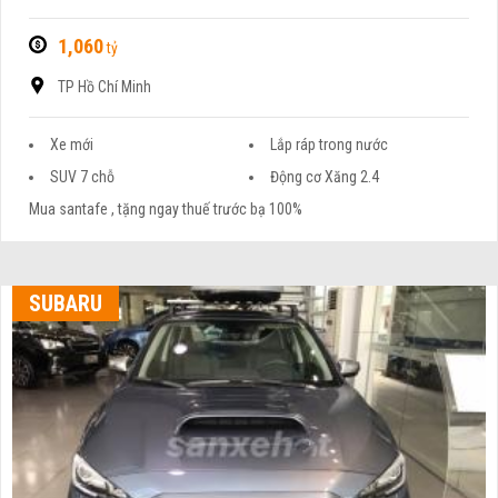
1,060
tỷ
TP Hồ Chí Minh
Xe mới
Lắp ráp trong nước
SUV 7 chỗ
Động cơ Xăng 2.4
Mua santafe , tặng ngay thuế trước bạ 100%
SUBARU