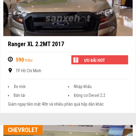
Ranger XL 2.2MT 2017
590
triệu
ƯU ĐÃI HOT
TP Hồ Chí Minh
Xe mới
Nhập khẩu
Bán tải
Động cơ Diesel 2.2
Giảm ngay tiền mặt 40tr và nhiều phần quà hấp dẫn khác
CHEVROLET