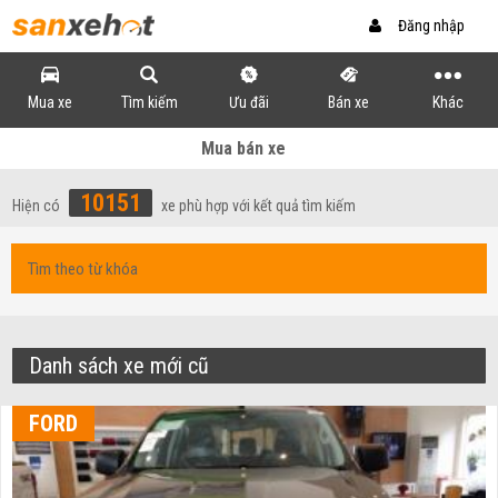
Đăng nhập
Mua xe
Tìm kiếm
Ưu đãi
Bán xe
Khác
Mua bán xe
10151
Hiện có
xe phù hợp với kết quả tìm kiếm
Danh sách xe mới cũ
FORD