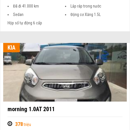
Đã đi 41.000 km
Lắp ráp trong nước
Sedan
Động cơ Xăng 1.5L
Hộp số tự động 6 cấp
KIA
morning 1.0AT 2011
378
triệu