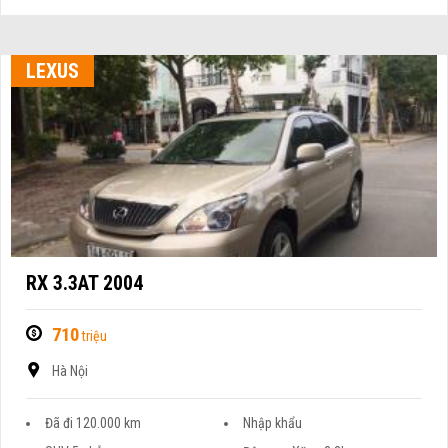
LEXUS
RX 3.3AT 2004
710
triệu
Hà Nội
Đã đi 120.000 km
Nhập khẩu