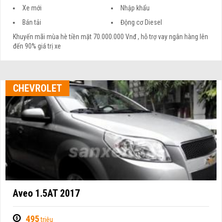
Xe mới
Nhập khẩu
Bán tải
Động cơ Diesel
Khuyến mãi mùa hè tiền mặt 70.000.000 Vnđ , hỗ trợ vay ngân hàng lên
đến 90% giá trị xe
CHEVROLET
Aveo 1.5AT 2017
495
triệu