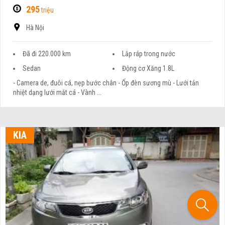
295
triệu
Hà Nội
Đã đi 220.000 km
Lắp ráp trong nước
Sedan
Động cơ Xăng 1.8L
- Camera de, đuôi cá, nẹp bước chân - Ốp đèn sương mù - Lưới tản
nhiệt dạng lưới mắt cá - Vành ...
KIA