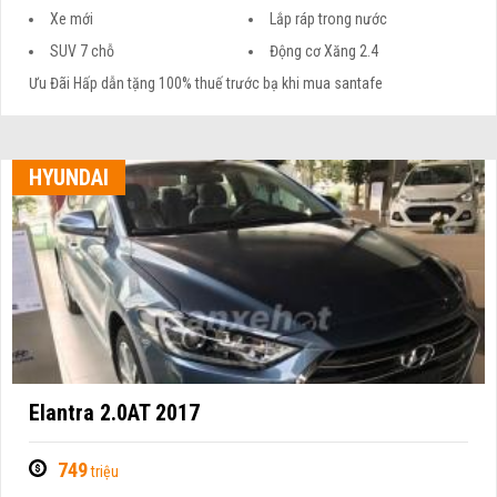
Xe mới
Lắp ráp trong nước
SUV 7 chỗ
Động cơ Xăng 2.4
Ưu Đãi Hấp dẫn tặng 100% thuế trước bạ khi mua santafe
HYUNDAI
Elantra 2.0AT 2017
749
triệu