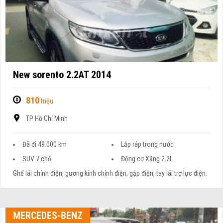
New sorento 2.2AT 2014
810
triệu
TP Hồ Chí Minh
Đã đi 49.000 km
Lắp ráp trong nước
SUV 7 chỗ
Động cơ Xăng 2.2L
Ghế lái chỉnh điện, gương kính chỉnh điện, gập điện, tay lái trợ lực điện.
MERCEDES-BENZ