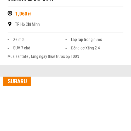
1,060
tỷ
TP Hồ Chí Minh
Xe mới
Lắp ráp trong nước
SUV 7 chỗ
Động cơ Xăng 2.4
Mua santafe , tặng ngay thuế trước bạ 100%
SUBARU