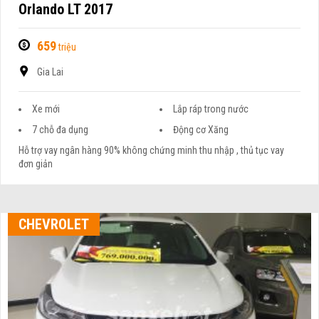
Orlando LT 2017
659
triệu
Gia Lai
Xe mới
Lắp ráp trong nước
7 chỗ đa dụng
Động cơ Xăng
Hỗ trợ vay ngân hàng 90% không chứng minh thu nhập , thủ tục vay
đơn giản
CHEVROLET