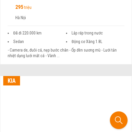
295
triệu
Hà Nội
Đã đi 220.000 km
Lắp ráp trong nước
Sedan
Động cơ Xăng 1.8L
- Camera de, đuôi cá, nẹp bước chân - Ốp đèn sương mù - Lưới tản
nhiệt dạng lưới mắt cá - Vành ...
KIA