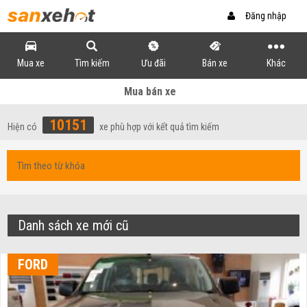
Đăng nhập
Mua xe
Tìm kiếm
Ưu đãi
Bán xe
Khác
Mua bán xe
10151
Hiện có
xe phù hợp với kết quả tìm kiếm
Danh sách xe mới cũ
FORD