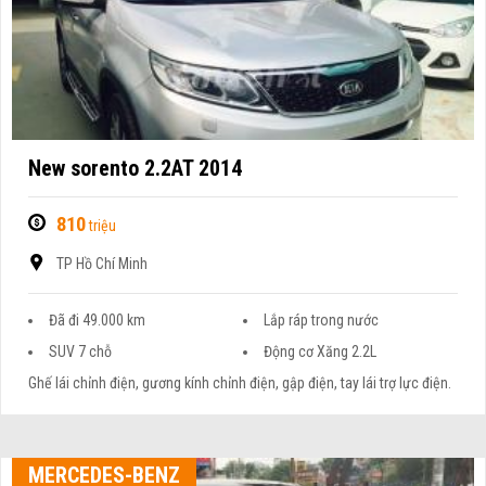
New sorento 2.2AT 2014
810
triệu
TP Hồ Chí Minh
Đã đi 49.000 km
Lắp ráp trong nước
SUV 7 chỗ
Động cơ Xăng 2.2L
Ghế lái chỉnh điện, gương kính chỉnh điện, gập điện, tay lái trợ lực điện.
MERCEDES-BENZ