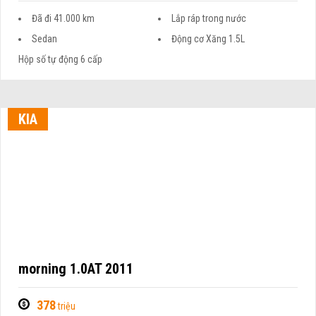
Đã đi 41.000 km
Lắp ráp trong nước
Sedan
Động cơ Xăng 1.5L
Hộp số tự động 6 cấp
KIA
morning 1.0AT 2011
378
triệu