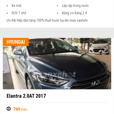
Xe mới
Lắp ráp trong nước
SUV 7 chỗ
Động cơ Xăng 2.4
Ưu Đãi Hấp dẫn tặng 100% thuế trước bạ khi mua santafe
HYUNDAI
Elantra 2.0AT 2017
749
triệu