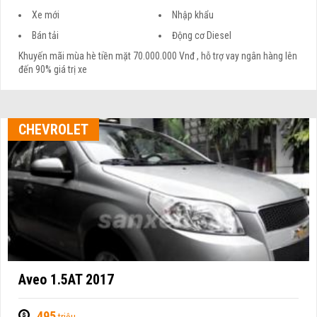
Xe mới
Nhập khẩu
Bán tải
Động cơ Diesel
Khuyến mãi mùa hè tiền mặt 70.000.000 Vnđ , hỗ trợ vay ngân hàng lên
đến 90% giá trị xe
CHEVROLET
Aveo 1.5AT 2017
495
triệu