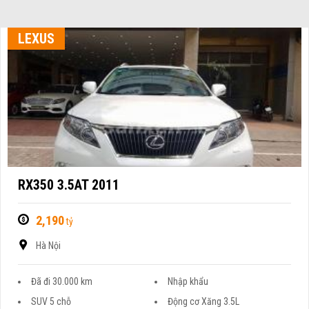
LEXUS
RX350 3.5AT 2011
2,190
tỷ
Hà Nội
Đã đi 30.000 km
Nhập khẩu
SUV 5 chỗ
Động cơ Xăng 3.5L