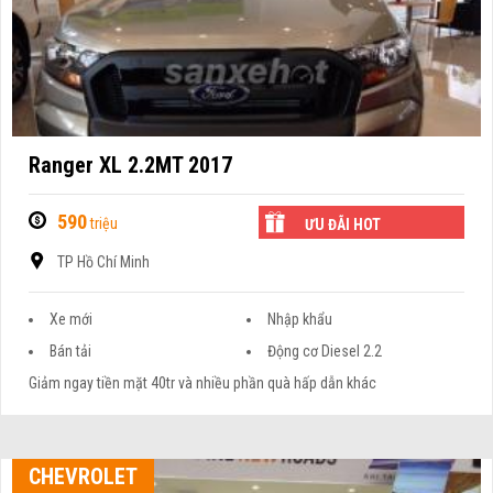
Ranger XL 2.2MT 2017
590
triệu
ƯU ĐÃI HOT
TP Hồ Chí Minh
Xe mới
Nhập khẩu
Bán tải
Động cơ Diesel 2.2
Giảm ngay tiền mặt 40tr và nhiều phần quà hấp dẫn khác
CHEVROLET