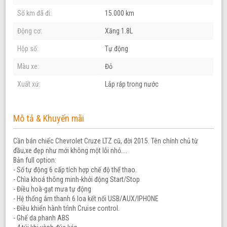
Số km đã đi:
15.000 km
Động cơ:
Xăng 1.8L
Hộp số:
Tự động
Màu xe:
Đỏ
Xuất xứ:
Lắp ráp trong nước
Mô tả & Khuyến mãi
Cần bán chiếc Chevrolet Cruze LTZ cũ, đời 2015. Tên chính chủ từ
đầu,xe đẹp như mới không một lỗi nhỏ....
Bản full option:
- Số tự động 6 cấp tích hợp chế độ thể thao.
- Chìa khoá thông minh-khởi động Start/Stop
- Điều hoà-gạt mưa tự động
- Hệ thống âm thanh 6 loa kết nối USB/AUX/IPHONE
- Điều khiển hành trình Cruise control.
- Ghế da.phanh ABS