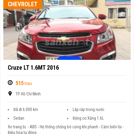
CHEVROLET
Cruze LT 1.6MT 2016
515
triệu
TP Hồ Chí Minh
Đã đi 6.000 km
Lắp ráp trong nước
Sedan
Động cơ Xăng 1.6L
Xe trang bị: - ABS - Hệ thống chống bó cứng khi phanh - Cảm biến lùi -
Điều hòa tự động...