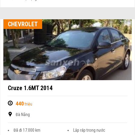
CHEVROLET
Cruze 1.6MT 2014
440
triệu
Đà Nẵng
Đã đi 17.000 km
Lắp ráp trong nước