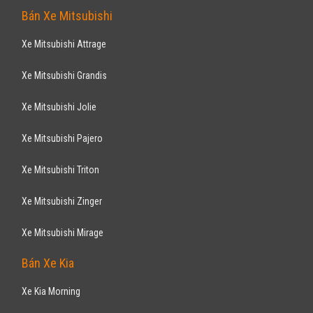
Cruze LT 1.6MT 2017
589
triệu
Hà Nội
Xe mới
Lắp ráp trong nước
Sedan
Động cơ Xăng 1.6L
Tặng thẻ bảo dưỡng, bảo hành