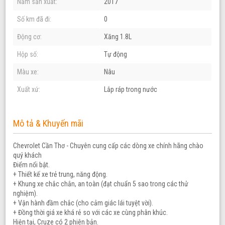
Năm sản xuất:
2017
Số km đã đi:
0
Động cơ:
Xăng 1.8L
Hộp số:
Tự động
Màu xe:
Nâu
Xuất xứ:
Lắp ráp trong nước
Mô tả & Khuyến mãi
Chevrolet Cần Thơ - Chuyên cung cấp các dòng xe chính hãng chào
quý khách
Điểm nổi bật.
+ Thiết kế xe trẻ trung, năng động.
+ Khung xe chắc chắn, an toàn (đạt chuẩn 5 sao trong các thử
nghiệm).
+ Vận hành đầm chắc (cho cảm giác lái tuyệt vời).
+ Đồng thời giá xe khá rẻ so với các xe cùng phân khúc.
Hiện tại, Cruze có 2 phiên bản.