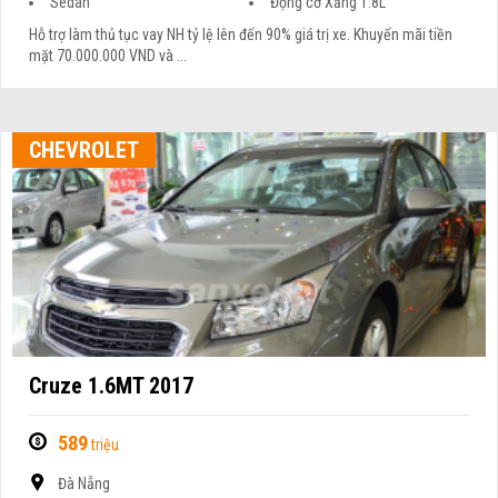
Sedan
Động cơ Xăng 1.8L
Hỗ trợ làm thủ tục vay NH tỷ lệ lên đến 90% giá trị xe. Khuyến mãi tiền
mặt 70.000.000 VND và ...
CHEVROLET
Cruze 1.6MT 2017
589
triệu
Đà Nẵng