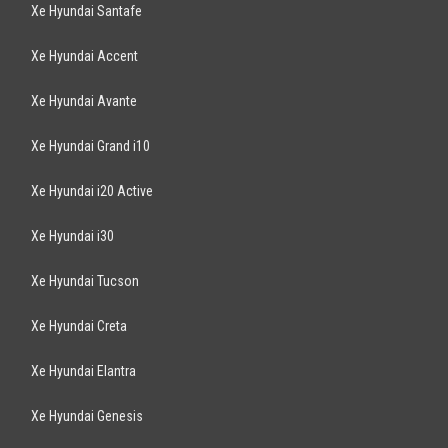
CHEVROLET
Cruze LTZ 1.8AT 2017
699
triệu
Hà Nội
Xe mới
Lắp ráp trong nước