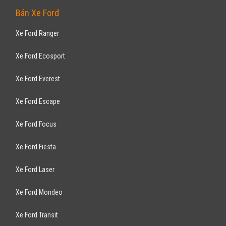
Cruze LTZ 1.8AT 2017
699
triệu
Hà Nội
Xe mới
Lắp ráp trong nước
Sedan
Động cơ Xăng 1.8L
BH Phụ Tùng & Phụ Kiện 1 Năm/ 25.000 Km*
CHEVROLET