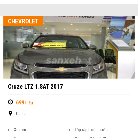
CHEVROLET
Cruze LTZ 1.8AT 2017
699
triệu
Gia Lai
Xe mới
Lắp ráp trong nước