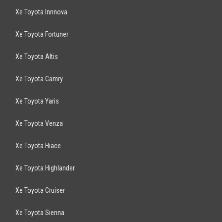
Cruze LTZ 1.8AT 2017
699
triệu
Hà Nội
Xe mới
Lắp ráp trong nước
Sedan
Động cơ Xăng 1.8L
Ưu đãi cực sốc khi mua xe Chevrolet Cruze 2017 lên tới 40 triệu đồng.
ƯU ĐÃI DÀNH CHO QUÝ KHÁCH HÀNG: - ...
CHEVROLET