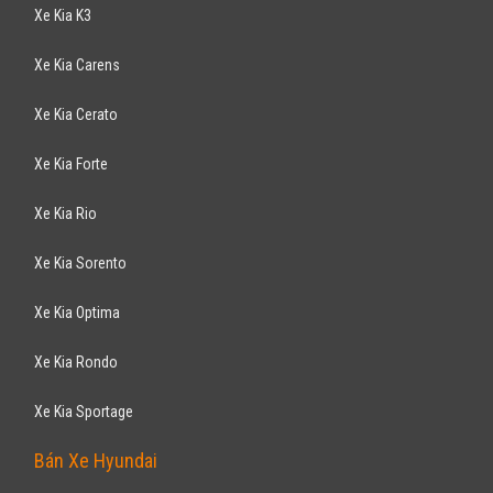
CHEVROLET
Cruze LT 1.6MT 2017
589
triệu
Hà Nội
Xe mới
Lắp ráp trong nước
Sedan
Động cơ Xăng 1.6L
Dịch vụ hỗ trợ kỹ thuật 24/24 (nhanh chóng, an toàn, hiệu quả).