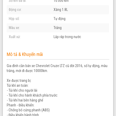
Số km đã đi:
10.000 km
Động cơ:
Xăng 1.8L
Hộp số:
Tự động
Màu xe:
Trắng
Xuất xứ:
Lắp ráp trong nước
Mô tả & Khuyến mãi
Gia đình cần bán xe Chevrolet Cruze LTZ cũ đời 2016, số tự động, màu
trắng, mới đi được 10000km.
Xe được trang bị:
Túi khí an toàn:
- Túi khí cho người lái
- Túi khí cho hành khách phía trước:
- Túi khí hai bên hàng ghế
Phanh - Điều khiển:
- Chống bó cứng phanh (ABS)
- Điều khiển hành trình