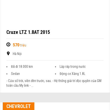
Cruze LTZ 1.8AT 2015
570
triệu
Hà Nội
Đã đi 18.000 km
Lắp ráp trong nước
Sedan
Động cơ Xăng 1.8L
- Cửa sổ trời, viền đèn trước, sau. - Hệ thống giải trí độc quyền của GM
toàn cầu My link - ...
CHEVROLET