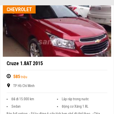
CHEVROLET
Cruze 1.8AT 2015
585
triệu
TP Hồ Chí Minh
Đã đi 15.000 km
Lắp ráp trong nước
Sedan
Động cơ Xăng 1.8L
Bản full option: - Số tự động 6 cấp tích hợp chế độ thể thao. - Chìa