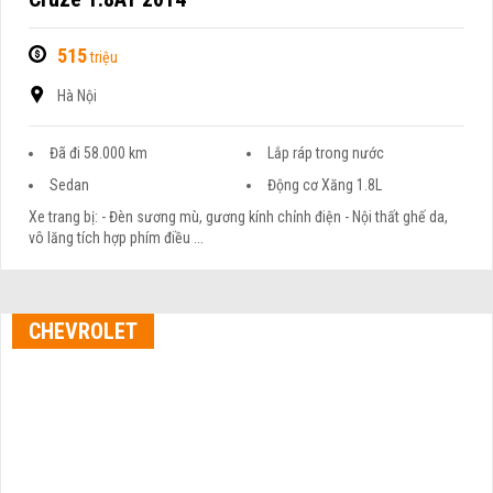
515
triệu
Hà Nội
Đã đi 58.000 km
Lắp ráp trong nước
Sedan
Động cơ Xăng 1.8L
Xe trang bị: - Đèn sương mù, gương kính chỉnh điện - Nội thất ghế da,
vô lăng tích hợp phím điều ...
CHEVROLET