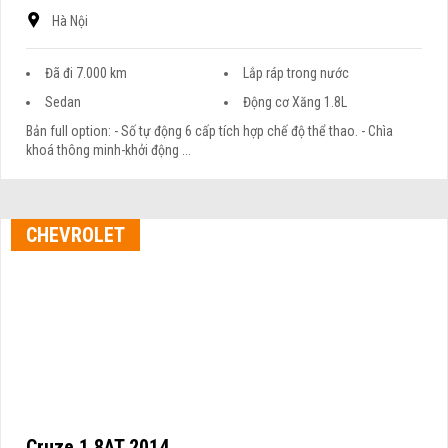
Hà Nội
Đã đi 7.000 km
Lắp ráp trong nước
Sedan
Động cơ Xăng 1.8L
Bản full option: - Số tự động 6 cấp tích hợp chế độ thể thao. - Chìa
khoá thông minh-khởi động ...
CHEVROLET
Cruze 1.8AT 2014