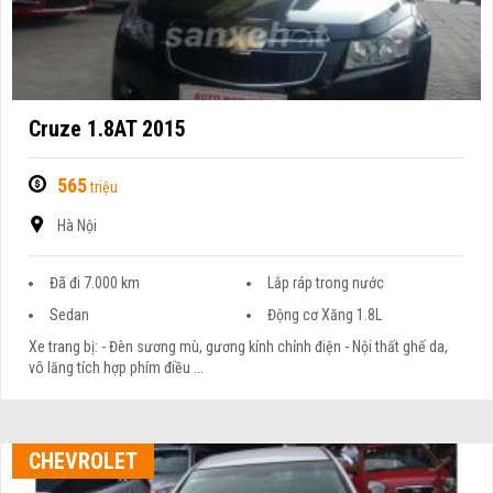
Cruze 1.8AT 2015
565
triệu
Hà Nội
Đã đi 7.000 km
Lắp ráp trong nước
Sedan
Động cơ Xăng 1.8L
Xe trang bị: - Đèn sương mù, gương kính chỉnh điện - Nội thất ghế da,
vô lăng tích hợp phím điều ...
CHEVROLET