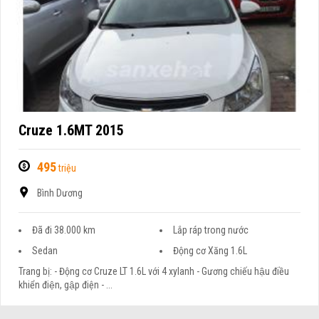
Cruze 1.6MT 2015
495
triệu
Bình Dương
Đã đi 38.000 km
Lắp ráp trong nước
Sedan
Động cơ Xăng 1.6L
Trang bị: - Động cơ Cruze LT 1.6L với 4 xylanh - Gương chiếu hậu điều
khiển điện, gập điện - ...