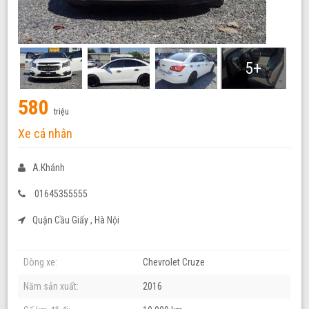
5+
580
triệu
Xe cá nhân
A.Khánh
01645355555
Quận Cầu Giấy , Hà Nội
Dòng xe:
Chevrolet Cruze
Năm sản xuất:
2016