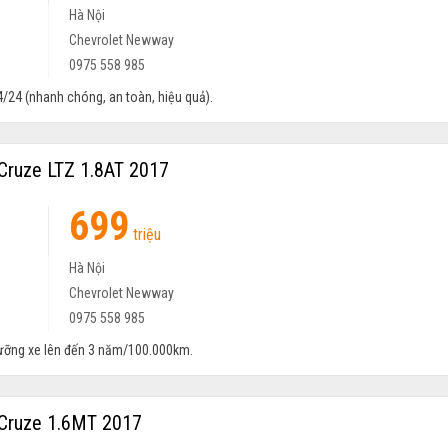
Lắp ráp trong nước
Hà Nội
Số sàn
Chevrolet Newway
Động cơ Xăng 1.6L
0975 558 985
24/24 (nhanh chóng, an toàn, hiệu quả).
Cruze LTZ 1.8AT 2017
699
Xe mới
triệu
Sedan
Lắp ráp trong nước
Hà Nội
Tự động
Chevrolet Newway
Động cơ Xăng 1.8L
0975 558 985
ưỡng xe lên đến 3 năm/100.000km.
Cruze 1.6MT 2017