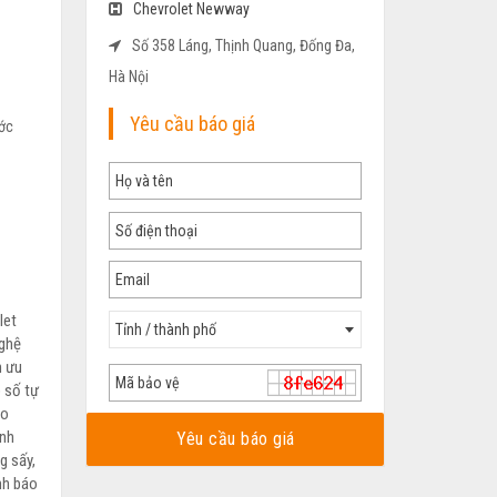
Chevrolet Newway
Số 358 Láng, Thịnh Quang, Đống Đa,
Hà Nội
Yêu cầu báo giá
ước
let
Tỉnh / thành phố
nghệ
n ưu
 số tự
io
ính
Yêu cầu báo giá
g sấy,
ảnh báo