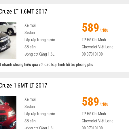
Cruze LT 1.6MT 2017
589
Xe mới
triệu
Sedan
Lắp ráp trong nước
TP Hồ Chí Minh
Số sàn
Chevrolet Việt Long
Động cơ Xăng 1.6L
08 37010138
t nhanh chóng hiệu quả với các loại hình hỗ trợ phong phú
Cruze 1.6MT LT 2017
589
Xe mới
triệu
Sedan
Lắp ráp trong nước
TP Hồ Chí Minh
Số sàn
Chevrolet Việt Long
Động cơ Xăng 1.6L
08 37010138