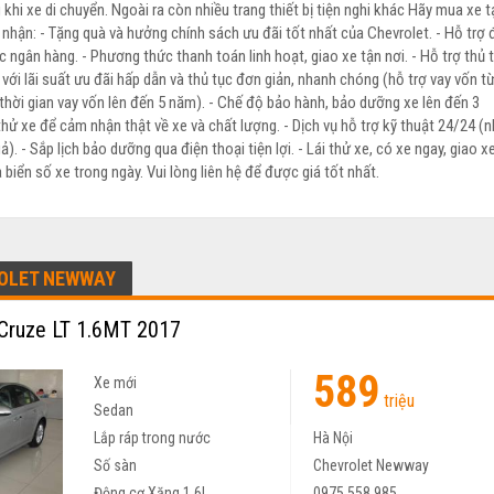
 khi xe di chuyển. Ngoài ra còn nhiều trang thiết bị tiện nghi khác Hãy mua xe t
hận: - Tặng quà và hưởng chính sách ưu đãi tốt nhất của Chevrolet. - Hỗ trợ
c ngân hàng. - Phương thức thanh toán linh hoạt, giao xe tận nơi. - Hỗ trợ thủ 
ới lãi suất ưu đãi hấp dẫn và thủ tục đơn giản, nhanh chóng (hỗ trợ vay vốn t
 thời gian vay vốn lên đến 5 năm). - Chế độ bảo hành, bảo dưỡng xe lên đến 3
hử xe để cảm nhận thật về xe và chất lượng. - Dịch vụ hỗ trợ kỹ thuật 24/24 (
). - Sắp lịch bảo dưỡng qua điện thoại tiện lợi. - Lái thử xe, có xe ngay, giao x
a biển số xe trong ngày. Vui lòng liên hệ để được giá tốt nhất.
OLET NEWWAY
Cruze LT 1.6MT 2017
589
Xe mới
triệu
Sedan
Lắp ráp trong nước
Hà Nội
Số sàn
Chevrolet Newway
Động cơ Xăng 1.6L
0975 558 985