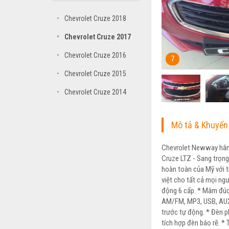
•
Chevrolet Cruze 2018
•
Chevrolet Cruze 2017
•
Chevrolet Cruze 2016
7
•
Chevrolet Cruze 2015
•
Chevrolet Cruze 2014
Mô tả & Khuyến
Chevrolet Newway hân 
Cruze LTZ - Sang trọng
hoàn toàn của Mỹ với t
việt cho tất cả mọi ng
động 6 cấp. * Mâm đúc 
AM/FM, MP3, USB, AUX, 
trước tự động. * Đèn p
tích hợp đèn báo rẽ. * 