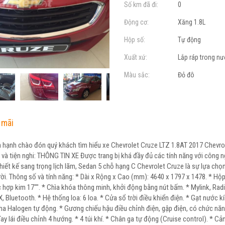
Số km đã đi:
0
Động cơ:
Xăng 1.8L
Hộp số:
Tự động
Xuất xứ:
Lắp ráp trong n
Màu sắc:
Đỏ đô
 mãi
hạnh chào đón quý khách tìm hiểu xe Chevrolet Cruze LTZ 1.8AT 2017 Chevro
 và tiện nghi: THÔNG TIN XE Được trang bị khá đầy đủ các tính năng với công 
hiết kế sang trọng lịch lãm, Sedan 5 chỗ hạng C Chevrolet Cruze là sự lựa chọ
ười. Thông số và tính năng: * Dài x Rộng x Cao (mm): 4640 x 1797 x 1478. * Hộp
hợp kim 17"". * Chìa khóa thông minh, khởi động bằng nút bấm. * Myli
nk, Rad
Bluetooth. * Hệ thống loa: 6 loa. * Cửa sổ trời điều khiển điện. * Gạt nước k
ha Halogen tự động. * Gương chiếu hậu điều chỉnh điện, gập điện, có chức năn
Tay lái điều chỉnh 4 hướng. * 4 túi khí. * Chân ga tự động (Cruise control). * C