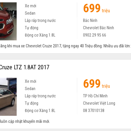
699
Xe mới
triệu
Sedan
Lắp ráp trong nước
Bắc Ninh
Tự động
Chevrolet Bắc Ninh
Động cơ Xăng 1.8L
0902 29 95 66
ãng khi mua xe Chevrolet Cruze 2017, tặng ngay 40 Triệu đồng. Nhiều ưu đãi lớn: .
Cruze LTZ 1.8AT 2017
699
Xe mới
triệu
Sedan
Lắp ráp trong nước
TP Hồ Chí Minh
Tự động
Chevrolet Việt Long
Động cơ Xăng 1.8L
08 37010138
à luôn cập nhật khuyến mãi mới.