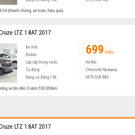
24/24 (nhanh chóng, an toàn, hiệu quả).
Cruze LTZ 1.8AT 2017
699
Xe mới
triệu
Sedan
Lắp ráp trong nước
Hà Nội
Tự động
Chevrolet Newway
Động cơ Xăng 1.8L
0975 558 985
ưỡng xe lên đến 3 năm/100.000km.
Cruze LTZ 1.8AT 2017