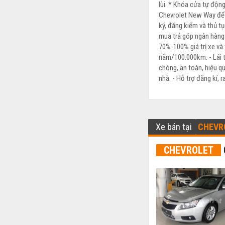
lùi. * Khóa cửa tự động
Chevrolet New Way để n
ký, đăng kiểm và thủ tụ
mua trả góp ngân hàng v
70%-100% giá trị xe và
năm/100.000km. - Lái t
chóng, an toàn, hiệu quả
nhà. - Hỗ trợ đăng kí, r
Xe bán tại
CHEVR
CHEVROLET