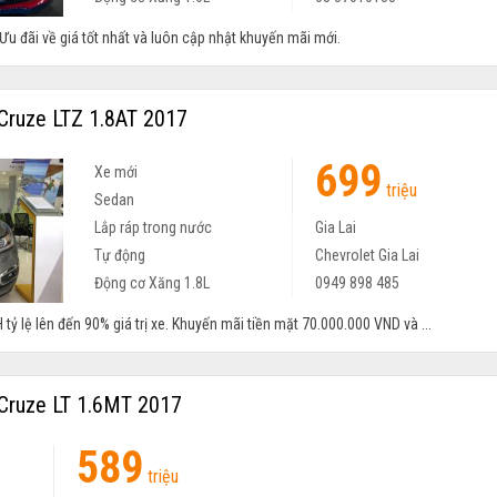
 Ưu đãi về giá tốt nhất và luôn cập nhật khuyến mãi mới.
Cruze LTZ 1.8AT 2017
699
Xe mới
triệu
Sedan
Lắp ráp trong nước
Gia Lai
Tự động
Chevrolet Gia Lai
Động cơ Xăng 1.8L
0949 898 485
 tỷ lệ lên đến 90% giá trị xe. Khuyến mãi tiền mặt 70.000.000 VND và ...
Cruze LT 1.6MT 2017
589
Xe mới
triệu
Sedan