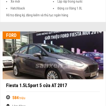
Xe mới
Lắp ráp trong nước
Hatchback
Động cơ Xăng 1.0L
Hỗ trợ đăng ký, đăng kiểm và thủ tục ngân hàng
FORD
Fiesta 1.5LSport 5 cửa AT 2017
584
triệu