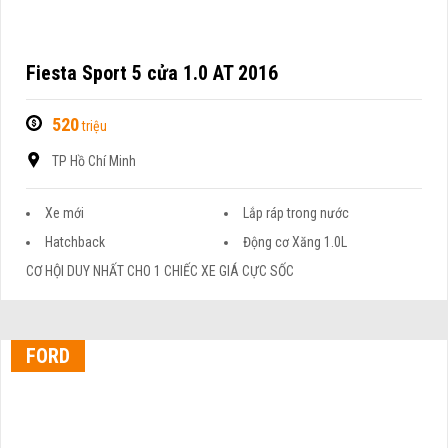
Fiesta Sport 5 cửa 1.0 AT 2016
520
triệu
TP Hồ Chí Minh
Xe mới
Lắp ráp trong nước
Hatchback
Động cơ Xăng 1.0L
CƠ HỘI DUY NHẤT CHO 1 CHIẾC XE GIÁ CỰC SỐC
FORD