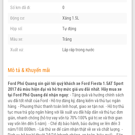
Số km đã đi:
0
Động cơ:
Xăng 1.5L
Hộp số:
Tự động
Màu xe:
Trắng
Xuất xứ:
Lắp ráp trong nước
Mô tả & Khuyến mãi
Ford Phổ Quang xin gửi tới quý khách xe Ford Fiesta 1.5AT Sport
2017 đủ màu hiện đại và hỗ trợ mức giá ưu đãi nhất.
Hãy mua xe
tại Ford Phổ Quang để nhận ngay:
- Tặng quà và hưởng chính sách
ưu đãi tốt nhất của Ford - Hỗ trợ đăng ký, đăng kiểm và thủ tục ngân
hàng. - Phương thức thanh toán linh hoạt, giao xe tận nơi. - Hỗ trợ thủ
tục mua trả góp ngân hàng với lãi suất ưu đãi hấp dẫn và thủ tục đơn
giản, nhanh chóng (hỗ trợ vay vốn từ 70%-100% giá trị xe và thời gian
vay vốn lên đến 5 năm). - Chế độ bảo hành, bảo dưỡng xe lên đến 3
năm/100.000km. - Lái thử xe để cảm nhận thật về xe và chất lượng. -
Dịch vụ hỗ trợ kỹ thuật 24/24 (nhanh chóng, an toàn, hiệu quả). - Sắp