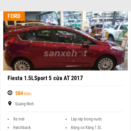
FORD
Fiesta 1.5LSport 5 cửa AT 2017
584
triệu
Quảng Ninh
Xe mới
Lắp ráp trong nước
Hatchback
Động cơ Xăng 1.5L