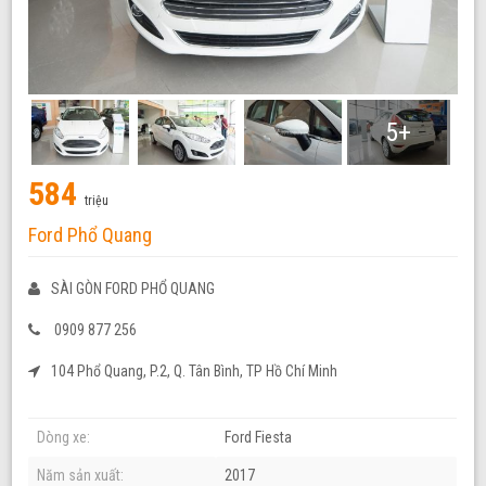
5+
584
triệu
Ford Phổ Quang
SÀI GÒN FORD PHỔ QUANG
0909 877 256
104 Phổ Quang, P.2, Q. Tân Bình, TP Hồ Chí Minh
Dòng xe:
Ford Fiesta
Năm sản xuất:
2017