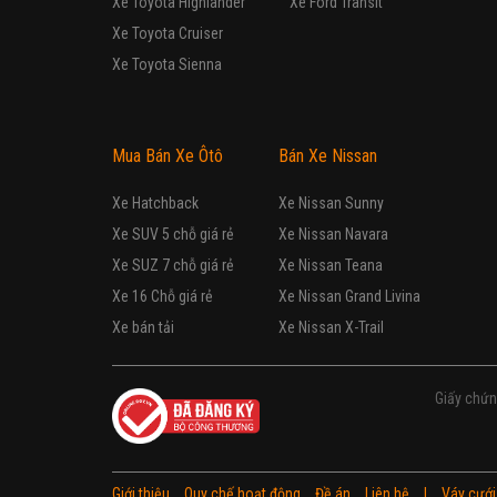
Tự động
Động cơ Xăng 1.6L
Thiết bị an toàn: -Túi kh
FORD
Fiesta 
Đã đi: 20.000 km
Hatchback
Lắp ráp trong nước
Tự động
Động cơ Xăng 1.6L
Thiết bị an toàn: -Túi kh
FORD
Fiesta 
Đã đi: 44.000 km