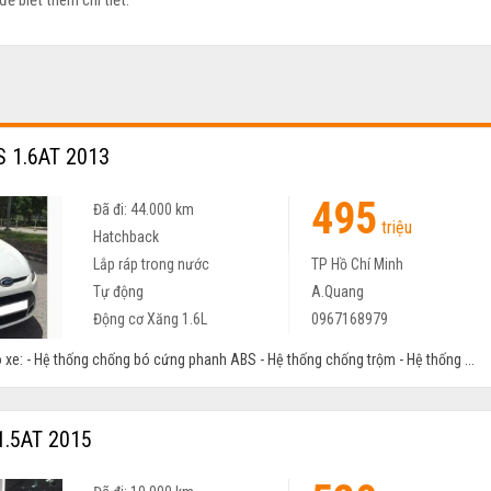
để biết thêm chi tiết.
S 1.6AT 2013
495
Đã đi: 44.000 km
triệu
Hatchback
Lắp ráp trong nước
TP Hồ Chí Minh
Tự động
A.Quang
Động cơ Xăng 1.6L
0967168979
o xe: - Hệ thống chống bó cứng phanh ABS - Hệ thống chống trộm - Hệ thống ...
1.5AT 2015