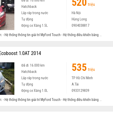
520
Đã đi: 10.000 km
triệu
Hatchback
Lắp ráp trong nước
Hà Nội
Tự động
Hùng Long
Động cơ Xăng 1.5L
0904038817
: - Hệ thống thông tin giải trí MyFord Touch - Hệ thống điều khiển bằng ...
Ecoboost 1.0AT 2014
535
Đã đi: 16.000 km
triệu
Hatchback
Lắp ráp trong nước
TP Hồ Chí Minh
Tự động
A.Tài
Động cơ Xăng 1.0L
0933129839
: - Hệ thống thông tin giải trí MyFord Touch - Hệ thống điều khiển bằng ...