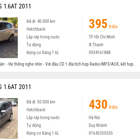
S 1.6AT 2011
395
Đã đi: 40.000 km
triệu
Hatchback
Lắp ráp trong nước
TP Hồ Chí Minh
Tự động
A.Thanh
Động cơ Xăng 1.6L
0934161888
oàn: - Hệ thống nghe nhìn - Với đầu CD 1 đĩa tích hợp Radio/MP3/AUX, kết hợp ...
S 1.6AT 2011
430
Đã đi: 50.000 km
triệu
Hatchback
Lắp ráp trong nước
Hà Nội
Tự động
Duy Khánh
Động cơ Xăng 1.6L
01645355555