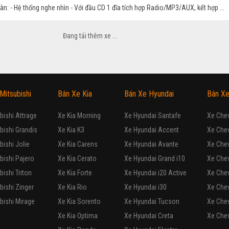
oàn: - Hệ thống nghe nhìn - Với đầu CD 1 đĩa tích hợp Radio/MP3/AUX, kết hợp ...
S 1.5AT 2012
458
triệu
TP Hồ Chí Minh
A.Long
0907.078.078
o xe: - Các chức năng kết nối Bluetooth, máy nghe nhạc Mp3, cổng USB - Hệ ...
S 1.6AT 2011
439
triệu
TP Hồ Chí Minh