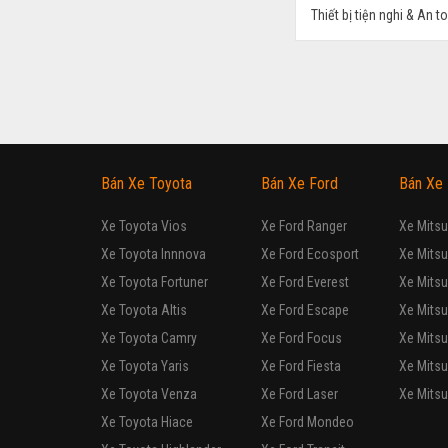
Thiết bị tiện nghi & An t
FORD
Fiesta 
Đã đi: 72.000 km
Hatchback
Lắp ráp trong nước
Tự động
Động cơ Xăng 1.5L
Trang bị và phụ kiện the
FORD
Fiesta 
Đã đi: 31.000 km
Hatchback
Lắp ráp trong nước