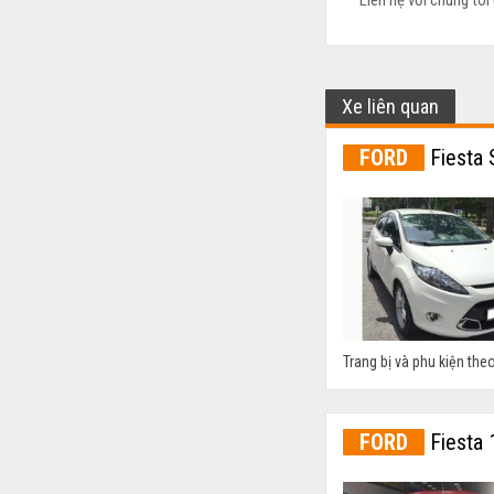
* Liên hệ với chúng tôi 
Xe liên quan
FORD
Fiesta 
Trang bị và phu kiện the
FORD
Fiesta 