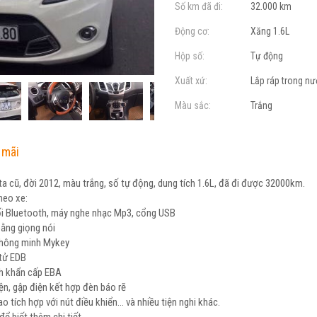
Số km đã đi:
32.000 km
Động cơ:
Xăng 1.6L
Hộp số:
Tự động
Xuất xứ:
Lắp ráp trong n
Màu sắc:
Trắng
 mãi
ta cũ, đời 2012, màu trắng, số tự động, dung tích 1.6L, đã đi được 32000km.
theo xe:
ối Bluetooth, máy nghe nhạc Mp3, cổng USB
bằng giọng nói
thông minh Mykey
 tử EDB
nh khẩn cấp EBA
ện, gập điện kết hợp đèn báo rẽ
o tích hợp với nút điều khiển... và nhiều tiện nghi khác.