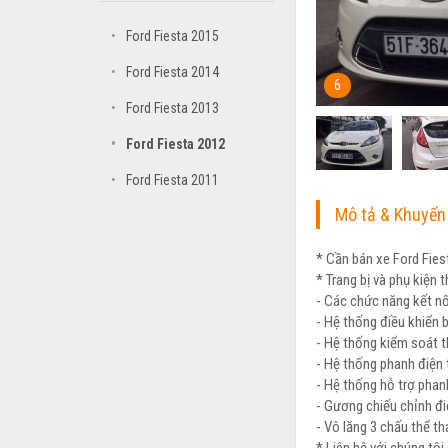
•
Ford Fiesta 2015
•
Ford Fiesta 2014
6
•
Ford Fiesta 2013
•
Ford Fiesta 2012
•
Ford Fiesta 2011
Mô tả & Khuyến
* Cần bán xe Ford Fies
* Trang bị và phụ kiện 
- Các chức năng kết n
- Hệ thống điều khiển 
- Hệ thống kiểm soát 
- Hệ thống phanh điện
- Hệ thống hỗ trợ pha
- Gương chiếu chỉnh đi
- Vô lăng 3 chấu thể tha