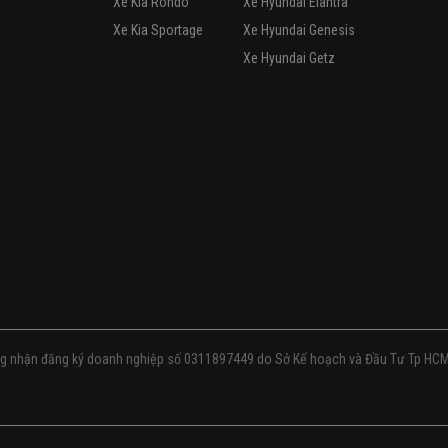
Tiến Hưng
0903688715
í an toàn -Chốt cửa an toàn -Khóa cửa điện điều khiển từ xa -Khoá ...
1.6AT 2011
475
triệu
TP Hồ Chí Minh
A.Khánh
0937165589
í an toàn -Chốt cửa an toàn -Khóa cửa điện điều khiển từ xa -Khoá ...
1.6AT 2013