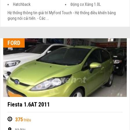
Hatchback
Động cơ Xăng 1.0L
Hệ thống thông tin giải trí MyFord Touch - Hệ thống điều khiển bằng
giọng nói cải tiến. - Các ...
FORD
Fiesta 1.6AT 2011
375
triệu
Hà Nội