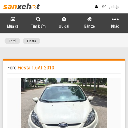
Đăng nhập
Mua xe
Tìm kiếm
Ưu đãi
Bán xe
Khác
Ford
Fiesta
Ford
Fiesta 1.6AT 2013