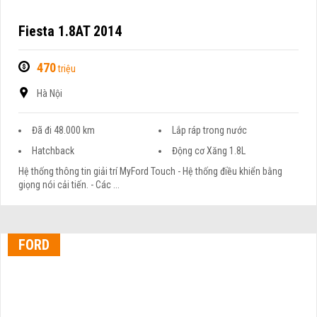
Fiesta 1.8AT 2014
470
triệu
Hà Nội
Đã đi 48.000 km
Lắp ráp trong nước
Hatchback
Động cơ Xăng 1.8L
Hệ thống thông tin giải trí MyFord Touch - Hệ thống điều khiển bằng
giọng nói cải tiến. - Các ...
FORD