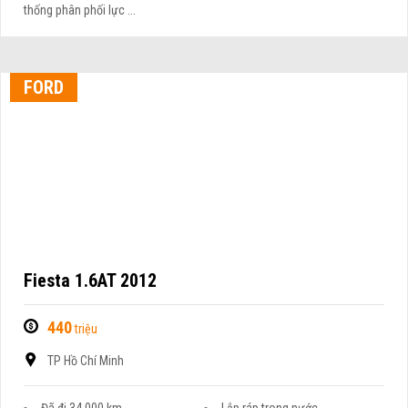
thống phân phối lực ...
FORD
Fiesta 1.6AT 2012
440
triệu
TP Hồ Chí Minh
Đã đi 34.000 km
Lắp ráp trong nước