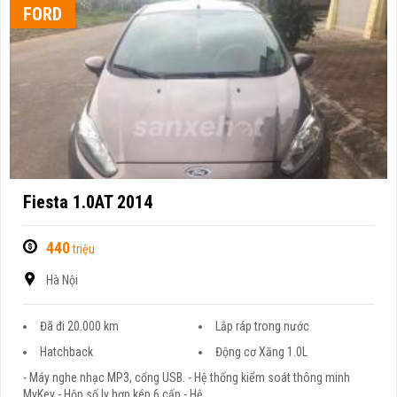
FORD
Fiesta 1.0AT 2014
440
triệu
Hà Nội
Đã đi 20.000 km
Lắp ráp trong nước
Hatchback
Động cơ Xăng 1.0L
- Máy nghe nhạc MP3, cổng USB. - Hệ thống kiểm soát thông minh
MyKey - Hộp số ly hợp kép 6 cấp - Hệ ...