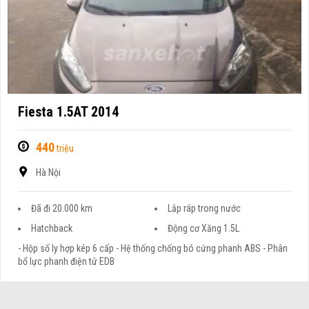
Fiesta 1.5AT 2014
440
triệu
Hà Nội
Đã đi 20.000 km
Lắp ráp trong nước
Hatchback
Động cơ Xăng 1.5L
- Hộp số ly hợp kép 6 cấp - Hệ thống chống bó cứng phanh ABS - Phân
bổ lực phanh điện tử EDB