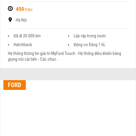
450
triệu
Hà Nội
Đã đi 20.000 km
Lắp ráp trong nước
Hatchback
Động cơ Xăng 1.6L
Hệ thống thông tin giải trí MyFord Touch - Hệ thống điều khiển bằng
giọng nói cải tiến - Các chức ...
FORD