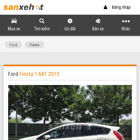
Đăng nhập
Mua xe
Tìm kiếm
Ưu đãi
Bán xe
Khác
Ford
Fiesta
Ford
Fiesta 1.6AT 2013