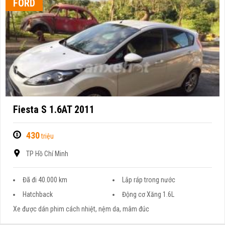
FORD
Fiesta S 1.6AT 2011
430
triệu
TP Hồ Chí Minh
Đã đi 40.000 km
Lắp ráp trong nước
Hatchback
Động cơ Xăng 1.6L
Xe được dán phim cách nhiệt, nệm da, mâm đúc