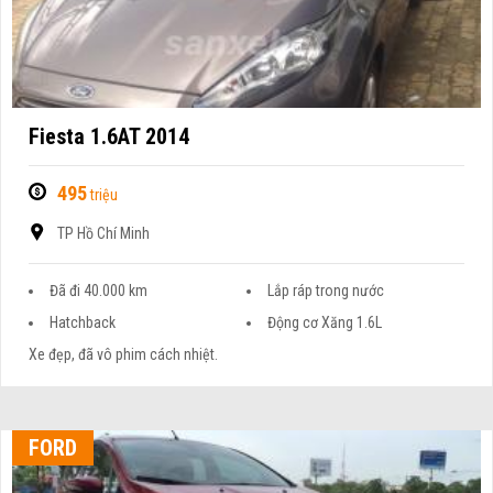
Fiesta 1.6AT 2014
495
triệu
TP Hồ Chí Minh
Đã đi 40.000 km
Lắp ráp trong nước
Hatchback
Động cơ Xăng 1.6L
Xe đẹp, đã vô phim cách nhiệt.
FORD