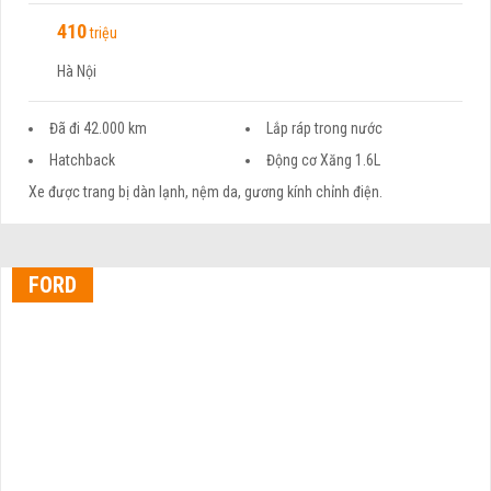
410
triệu
Hà Nội
Đã đi 42.000 km
Lắp ráp trong nước
Hatchback
Động cơ Xăng 1.6L
Xe được trang bị dàn lạnh, nệm da, gương kính chỉnh điện.
FORD