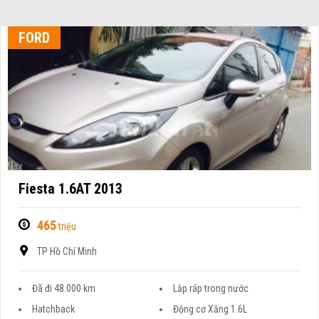
FORD
Fiesta 1.6AT 2013
465
triệu
TP Hồ Chí Minh
Đã đi 48.000 km
Lắp ráp trong nước
Hatchback
Động cơ Xăng 1.6L