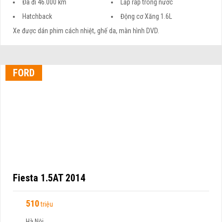
Đã đi 46.000 km
Lắp ráp trong nước
Hatchback
Động cơ Xăng 1.6L
Xe được dán phim cách nhiệt, ghế da, màn hình DVD.
FORD
Fiesta 1.5AT 2014
510
triệu
Hà Nội