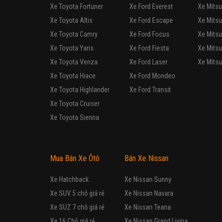
FORD
Focus 1
Xe mới
Hatchback
Lắp ráp trong nước
Tự động
Động cơ Xăng 1.5L
Bảo dưỡng nhanh trong 
FORD
Focus E
Xe mới
Hatchback
Lắp ráp trong nước
Tự động