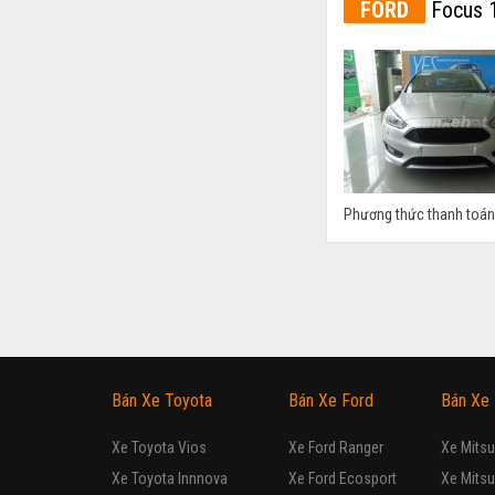
FORD
Focus 1
Phương thức thanh toán l
FORD
Focus 1
Xe mới
Hatchback
Lắp ráp trong nước
Tự động
Động cơ Xăng 1.5L
Bảo dưỡng nhanh trong 