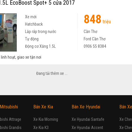
.5L EcoBoost Spot+ 5 cửa 2017
848
Xe mới
triệu
Hatchback
Lắp ráp trong nước
Cần Thơ
Tự động
Ford Cần Thơ
Động cơ Xăng 1.5L
0906 55 8384
inh hoạt, giao xe tận nơi
.5L EcoBoost 5 cửa 2017
699
triệu
TP Hồ Chí Minh
Ford Cao Thắng
0932 372 591
60 phút