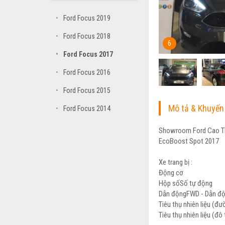
•
Ford Focus 2019
•
Ford Focus 2018
6
•
Ford Focus 2017
•
Ford Focus 2016
•
Ford Focus 2015
Mô tả & Khuyến
•
Ford Focus 2014
Showroom Ford Cao Thắ
EcoBoost Spot 2017
Xe trang bị :
Động cơ
Hộp sốSố tự động
Dẫn độngFWD - Dẫn độ
Tiêu thụ nhiên liệu (đư
Tiêu thụ nhiên liệu (đô 