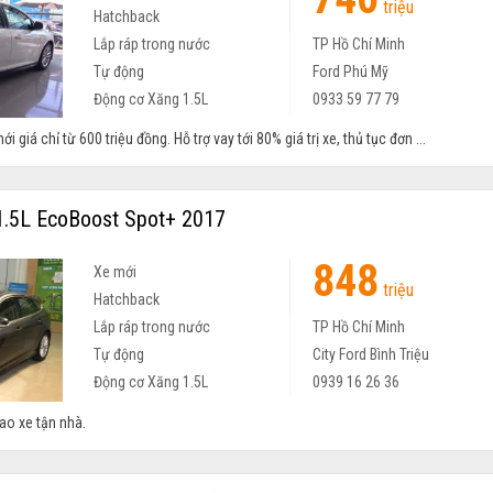
triệu
Hatchback
Lắp ráp trong nước
TP Hồ Chí Minh
Tự động
Ford Phú Mỹ
Động cơ Xăng 1.5L
0933 59 77 79
 giá chỉ từ 600 triệu đồng. Hỗ trợ vay tới 80% giá trị xe, thủ tục đơn ...
.5L EcoBoost Spot+ 2017
848
Xe mới
triệu
Hatchback
Lắp ráp trong nước
TP Hồ Chí Minh
Tự động
City Ford Bình Triệu
Động cơ Xăng 1.5L
0939 16 26 36
iao xe tận nhà.