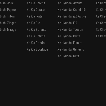
.5L EcoBoost 5 cửa 2017
699
triệu
Hà Nội
Mỹ Đình Ford
094 484 4800
60 phút
coBoost Spot+ 5 cửa 2017
848
triệu
Hà Nội
Hà Nội Ford