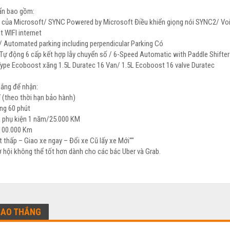
uẩn bao gồm:
 của Microsoft/ SYNC Powered by Microsoft Điều khiển giọng nói SYNC2/ Vo
 WIFI internet
 Automated parking including perpendicular Parking Có
Tự động 6 cấp kết hợp lẫy chuyển số / 6-Speed Automatic with Paddle Shifter
Type Ecoboost xăng 1.5L Duratec 16 Van/ 1.5L Ecoboost 16 valve Duratec
hắng để nhận:
 (theo thời hạn bảo hành)
ng 60 phút
à phụ kiện 1 năm/25.000 KM
100.000 Km
t thấp – Giao xe ngay – Đổi xe Cũ lấy xe Mới""
cơ hội không thể tốt hơn dành cho các bác Uber và Grab.
CAO THẮNG