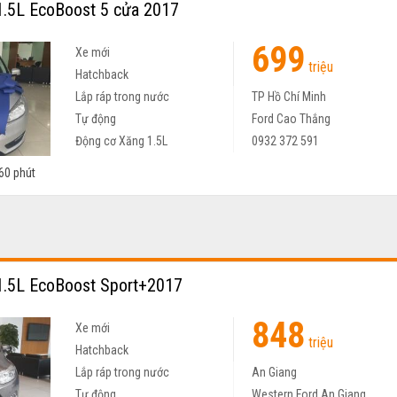
.5L EcoBoost 5 cửa 2017
699
Xe mới
triệu
Hatchback
Lắp ráp trong nước
TP Hồ Chí Minh
Tự động
Ford Cao Thắng
Động cơ Xăng 1.5L
0932 372 591
60 phút
.5L EcoBoost Sport+2017
848
Xe mới
triệu
Hatchback
Lắp ráp trong nước
An Giang
Tự động
Western Ford An Giang