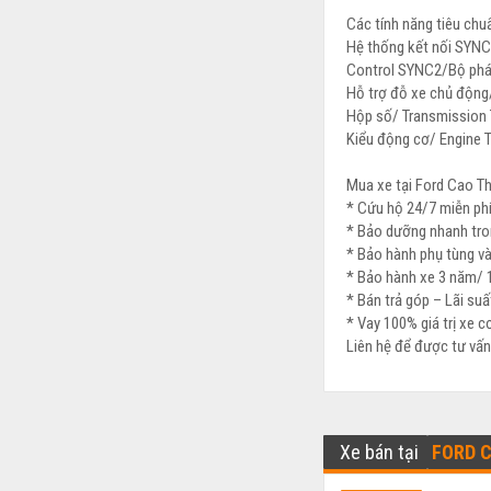
Các tính năng tiêu ch
Hệ thống kết nối SYNC
Control SYNC2/Bộ phát
Hỗ trợ đỗ xe chủ động/
Hộp số/ Transmission 
Kiểu động cơ/ Engine 
Mua xe tại Ford Cao T
* Cứu hộ 24/7 miễn phí
* Bảo dưỡng nhanh tro
* Bảo hành phụ tùng v
* Bảo hành xe 3 năm/ 
* Bán trả góp – Lãi suấ
* Vay 100% giá trị xe 
Liên hệ để được tư vấn
Xe bán tại
FORD 