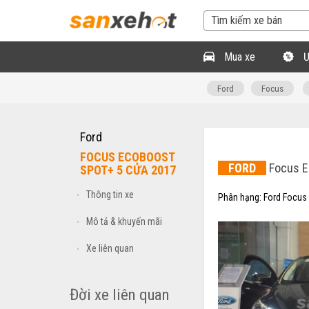
Mua xe
Ư
Ford
Focus
Ford
FOCUS ECOBOOST
FORD
Focus E
SPOT+ 5 CỬA 2017
Thông tin xe
•
Phân hạng:
Ford Focus
Mô tả & khuyến mãi
•
Xe liên quan
•
Đời xe liên quan