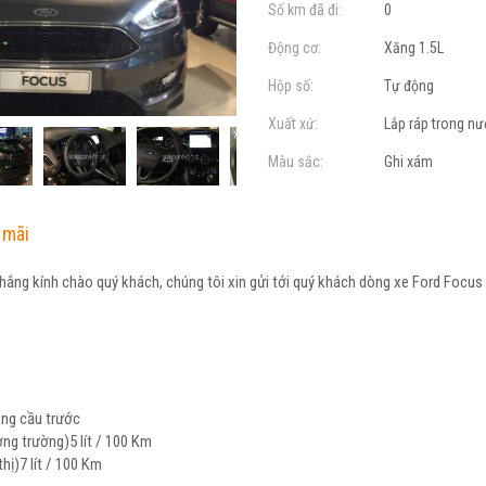
Số km đã đi:
0
Động cơ:
Xăng 1.5L
Hộp số:
Tự động
Xuất xứ:
Lắp ráp trong n
Màu sắc:
Ghi xám
 mãi
ng kính chào quý khách, chúng tôi xin gửi tới quý khách dòng xe Ford Focus
ng cầu trước
ờng trường)5 lít / 100 Km
thị)7 lít / 100 Km