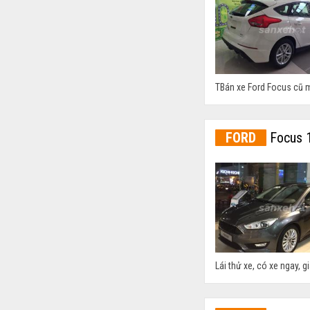
TBán xe Ford Focus cũ mới
FORD
Focus 1
Lái thử xe, có xe ngay, g