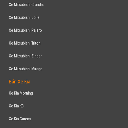
Ranger XLS 2.2MT 2014
490
triệu
TP Hồ Chí Minh
Đã đi 22.000 km
Nhập khẩu
Bán tải
Động cơ Diesel 2.2L
Trang bị theo xe: Ghế lái được điều chỉnh điện 8 hướng, điều hòa tự
động 2 vùng khí hậu, đèn ...