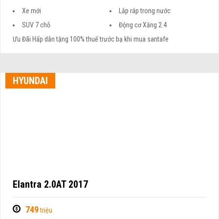
Xe mới
Lắp ráp trong nước
SUV 7 chỗ
Động cơ Xăng 2.4
Ưu Đãi Hấp dẫn tặng 100% thuế trước bạ khi mua santafe
HYUNDAI
Elantra 2.0AT 2017
749
triệu