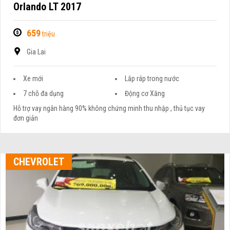
Orlando LT 2017
659
triệu
Gia Lai
Xe mới
Lắp ráp trong nước
7 chỗ đa dụng
Động cơ Xăng
Hỗ trợ vay ngân hàng 90% không chứng minh thu nhập , thủ tục vay
đơn giản
CHEVROLET