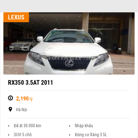
LEXUS
RX350 3.5AT 2011
2,190
tỷ
Hà Nội
Đã đi 30.000 km
Nhập khẩu
SUV 5 chỗ
Động cơ Xăng 3.5L