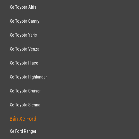
MERCEDES-BENZ GLA 45 AMG 2.0AT 2016
2,050
tỷ
TP Hồ Chí Minh
Đã đi 6.000 km
Nhập khẩu
Hatchback
Động cơ Xăng 2.0L
Trang bị: vô lăng chỉnh điện 4 hướng, tích hợp phím chức năng, đèn
pha Bixenon thông minh cử động ...
CHEVROLET