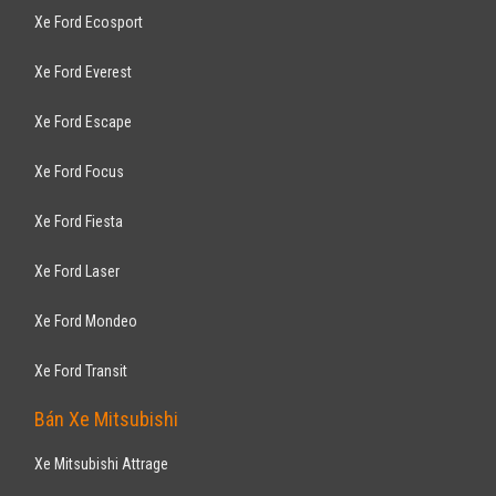
Captiva 2.4AT 2007
315
triệu
Hải Dương
Đã đi 11.000 km
Lắp ráp trong nước
SUV 7 chỗ
Động cơ Xăng 2.4L
Trang bị nổi bật: Hệ thống hỗ trợ xuống dốc, cảnh báo điểm mù và hệ
thống cân bằng điện ...
FORD