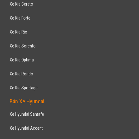
KIA
Forte 1.6MT 2012
446
triệu
Hà Nội
Đã đi 6.000 km
Lắp ráp trong nước
Sedan
Động cơ Xăng 1.6L
Trang bị nổi bật: gương kính chỉnh điện, điều hoà tự động, tích hợp trên
vô lăng, hệ thống ...