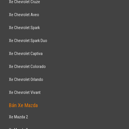
SUV 5 chỗ
Động cơ Xăng 3.3L
Trang bị: Hệ thống chống trộm, hệ thống khóa cửa, cửa sổ chỉnh điện,
Gương chiếu hậu chỉnh ...
KIA
Rio 1.4AT 2015
580
triệu
Hải Phòng