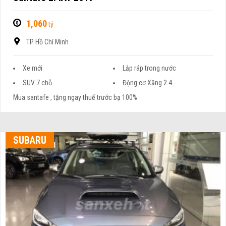
1,060
tỷ
TP Hồ Chí Minh
Xe mới
Lắp ráp trong nước
SUV 7 chỗ
Động cơ Xăng 2.4
Mua santafe , tặng ngay thuế trước bạ 100%
SUBARU