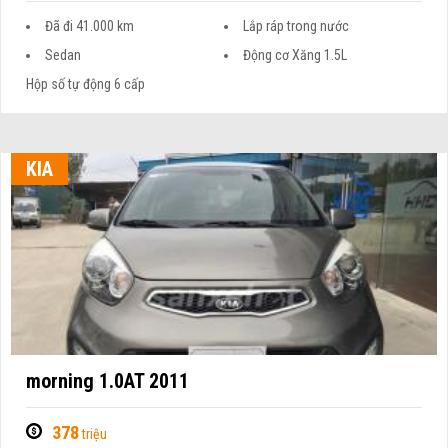
Đã đi 41.000 km
Lắp ráp trong nước
Sedan
Động cơ Xăng 1.5L
Hộp số tự động 6 cấp
KIA
morning 1.0AT 2011
378
triệu