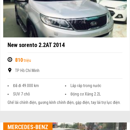
New sorento 2.2AT 2014
810
triệu
TP Hồ Chí Minh
Đã đi 49.000 km
Lắp ráp trong nước
SUV 7 chỗ
Động cơ Xăng 2.2L
Ghế lái chỉnh điện, gương kính chỉnh điện, gập điện, tay lái trợ lực điện.
MERCEDES-BENZ