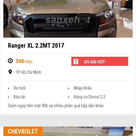
Ranger XL 2.2MT 2017
590
triệu
ƯU ĐÃI HOT
TP Hồ Chí Minh
Xe mới
Nhập khẩu
Bán tải
Động cơ Diesel 2.2
Giảm ngay tiền mặt 40tr và nhiều phần quà hấp dẫn khác
CHEVROLET