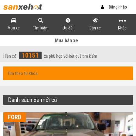
Đăng nhập
Mua xe
Tìm kiếm
Ưu đãi
Bán xe
Khác
Mua bán xe
10151
Hiện có
xe phù hợp với kết quả tìm kiếm
Danh sách xe mới cũ
FORD