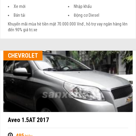
Xe mới
Nhập khẩu
Bán tải
Động cơ Diesel
Khuyến mãi mùa hè tiền mặt 70.000.000 Vnđ , hỗ trợ vay ngân hàng lên
đến 90% giá trị xe
CHEVROLET
Aveo 1.5AT 2017
495
triệu