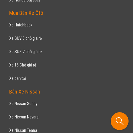
295
triệu
Hà Nội
Đã đi 220.000 km
Lắp ráp trong nước
Sedan
Động cơ Xăng 1.8L
- Camera de, đuôi cá, nẹp bước chân - Ốp đèn sương mù - Lưới tản
nhiệt dạng lưới mắt cá - Vành ...
KIA