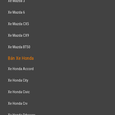
Đã đi 10.000 km
Nhập khẩu
Hatchback
Động cơ Xăng 1.4L
- Đèn pha Halogen dạng thấu kính - Đèn sương mù phía trước và đèn
phanh lắp trên cao
TOYOTA
Altis 1.8MT 2003