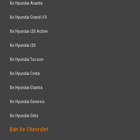
LEXUS
RX 3.3AT 2004
710
triệu
Hà Nội
Đã đi 120.000 km
Nhập khẩu