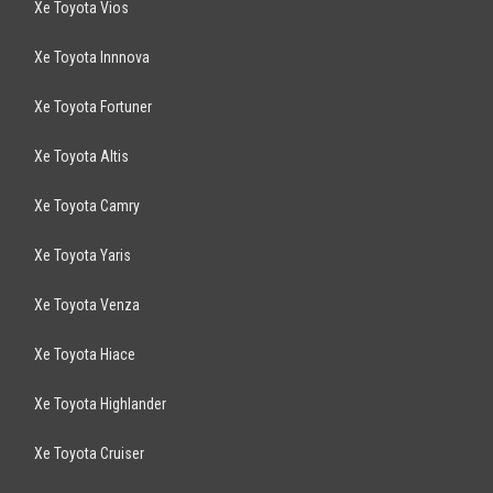
Camry 2.5Q AT 2017
1,383
tỷ
TP Hồ Chí Minh
Xe mới
Lắp ráp trong nước
Sedan
Động cơ Xăng
Tặng quà hấp dẫn: dán phim cách nhiệt, lót sàn simili, phiếu nhiên liệu
10 lít, miễn phí thay nhớt tại ...
TOYOTA