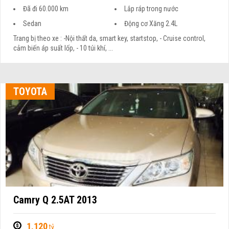
Đã đi 60.000 km
Lắp ráp trong nước
Sedan
Động cơ Xăng 2.4L
Trang bị theo xe : -Nội thất da, smart key, startstop, - Cruise control,
cảm biến áp suất lốp, - 10 túi khí, ...
TOYOTA
Camry Q 2.5AT 2013
1,120
tỷ