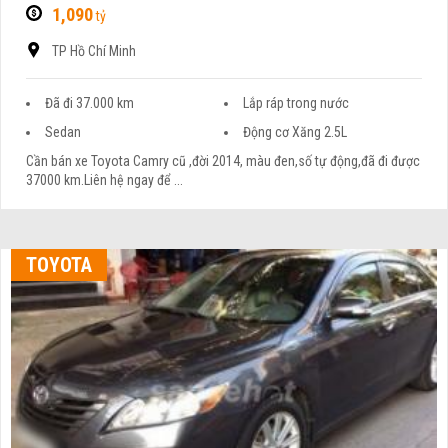
1,090
tỷ
TP Hồ Chí Minh
Đã đi 37.000 km
Lắp ráp trong nước
Sedan
Động cơ Xăng 2.5L
Cần bán xe Toyota Camry cũ ,đời 2014, màu đen,số tự động,đã đi được
37000 km.Liên hệ ngay để ...
TOYOTA