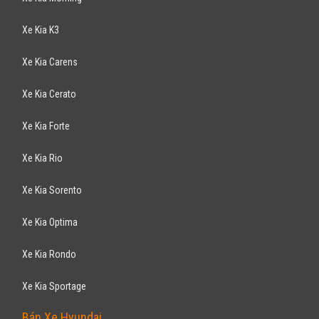
Nội thất da, smart key, startstop, Cruise control, cảm biến áp suất
lốp,..
TOYOTA
Camry LE 2008
785
triệu
TP Hồ Chí Minh