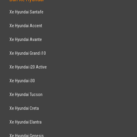
Đã đi 52.000 km
Nhập khẩu
Sedan
Động cơ Xăng 3.5L
Hệ thống âm thanh 6 loa, màn hình DVD cảm ứng
TOYOTA
Camry Q 2.5AT 2013
1,019
tỷ