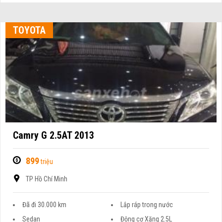
TOYOTA
Camry G 2.5AT 2013
899
triệu
TP Hồ Chí Minh
Đã đi 30.000 km
Lắp ráp trong nước
Sedan
Động cơ Xăng 2.5L