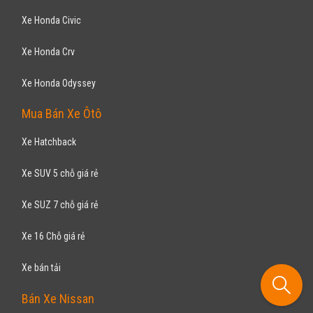
Camry 2.0 E 2015
1,000
tỷ
TP Hồ Chí Minh
Đã đi 7.600 km
Lắp ráp trong nước
Sedan
Động cơ Xăng 2.0L
Xe đăng ký tháng 11/2015: các trang thiết bị y nguyên như mới mua về
TOYOTA