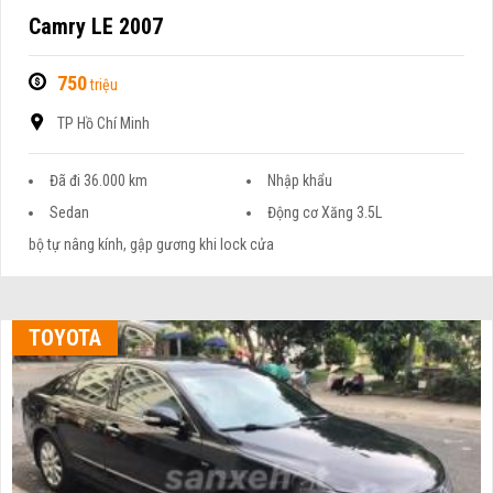
Camry LE 2007
750
triệu
TP Hồ Chí Minh
Đã đi 36.000 km
Nhập khẩu
Sedan
Động cơ Xăng 3.5L
bộ tự nâng kính, gập gương khi lock cửa
TOYOTA