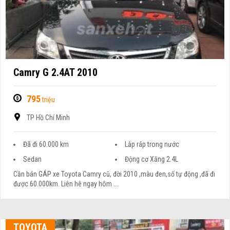
Camry G 2.4AT 2010
795
triệu
TP Hồ Chí Minh
Đã đi 60.000 km
Lắp ráp trong nước
Sedan
Động cơ Xăng 2.4L
Cần bán GÁP xe Toyota Camry cũ, đời 2010 ,màu đen,số tự động ,đã đi
được 60.000km. Liên hê ngay hôm ...
TOYOTA