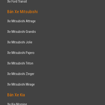
TOYOTA
Camry LE 2008
728
triệu
TP Hồ Chí Minh
Đã đi 60.000 km
Nhập khẩu
Sedan
Động cơ Xăng 2.4L