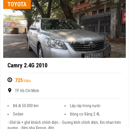
TOYOTA
Camry 2.4G 2010
725
triệu
TP Hồ Chí Minh
Đã đi 50.000 km
Lắp ráp trong nước
Sedan
Động cơ Xăng 2.4L
- Ghế lái + ghế khách chỉnh điện. - Gương kính chỉnh điện, Xin nhan trên
gương. - Đèn pha Xenon, đèn ...