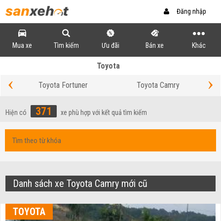
Đăng nhập
Mua xe
Tìm kiếm
Ưu đãi
Bán xe
Khác
Toyota
‹
›
Toyota Fortuner
Toyota Camry
371
Hiện có
xe phù hợp với kết quả tìm kiếm
Danh sách xe Toyota Camry mới cũ
TOYOTA