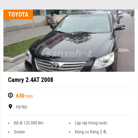
TOYOTA
Camry 2.4AT 2008
630
triệu
Hà Nội
Đã đi 125.000 km
Lắp ráp trong nước
Sedan
Động cơ Xăng 2.4L