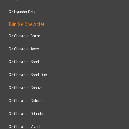
Hà Nội
Đã đi 29.000 km
Lắp ráp trong nước
Sedan
Động cơ Xăng 2.5L
Kính chỉnh điện - Sấy kính sau - Quạt kính phía sau - Tay lái trợ lực -
Điều hòa trước - ...
TOYOTA