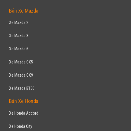
Camry E 2.0AT 2013
840
triệu
Hà Nội
Đã đi 50.000 km
Lắp ráp trong nước
Sedan
Động cơ Xăng 2.0L
Khóa cửa điện điều khiển từ xa - Khoá động cơ - Chống bó cứng phanh
(ABS) - Phân bố lực phanh ...
TOYOTA