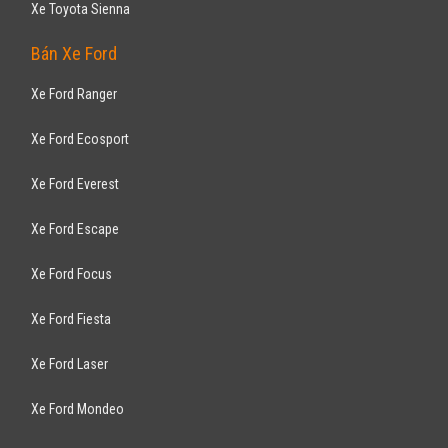
Camry 2.5AT 2010
1,030
tỷ
TP Hồ Chí Minh
Đã đi 47.600 km
Nhập khẩu
Sedan
Động cơ Xăng 2.5L
Túi khí an toàn - Chốt cửa an toàn - Khóa cửa tự động - Khóa cửa điện
điều khiển từ xa - ...