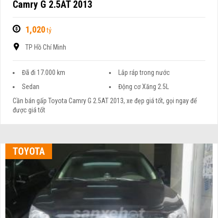
Camry G 2.5AT 2013
1,020
tỷ
TP Hồ Chí Minh
Đã đi 17.000 km
Lắp ráp trong nước
Sedan
Động cơ Xăng 2.5L
Cần bán gấp Toyota Camry G 2.5AT 2013, xe đẹp giá tốt, gọi ngay để
được giá tốt
TOYOTA