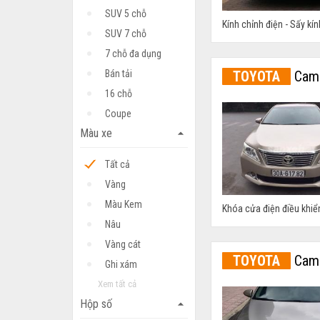
SUV 5 chỗ
Kính chỉnh điện - Sấy kính
SUV 7 chỗ
7 chỗ đa dụng
Bán tải
TOYOTA
Camr
16 chỗ
Coupe
Màu xe
arrow_drop_up
Tất cả
Vàng
Màu Kem
Khóa cửa điện điều khiể
Nâu
Vàng cát
TOYOTA
Camr
Ghi xám
Xem tất cả
Hộp số
arrow_drop_up