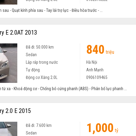
 sau - Quạt kính phía sau - Tay lái trợ lực - Điều hòa trước - ...
y E 2.0AT 2013
840
Đã đi: 50.000 km
triệu
Sedan
Lắp ráp trong nước
Hà Nội
Tự động
Anh Mạnh
Động cơ Xăng 2.0L
0906109465
n từ xa - Khoá động cơ - Chống bó cứng phanh (ABS) - Phân bố lực phanh ...
y 2.0 E 2015
1,000
Đã đi: 7.600 km
tỷ
Sedan