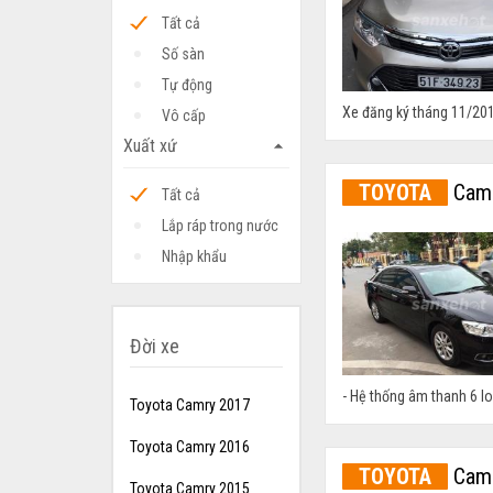
Tất cả
Số sàn
Tự động
Xe đăng ký tháng 11/201
Vô cấp
Xuất xứ
arrow_drop_up
TOYOTA
Camr
Tất cả
Lắp ráp trong nước
Nhập khẩu
Đời xe
- Hệ thống âm thanh 6 lo
Toyota Camry 2017
Toyota Camry 2016
TOYOTA
Camr
Toyota Camry 2015