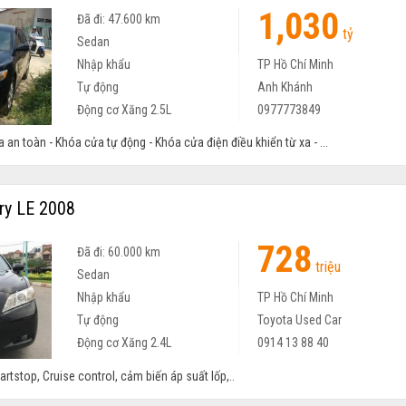
1,030
Đã đi: 47.600 km
tỷ
Sedan
Nhập khẩu
TP Hồ Chí Minh
Tự động
Anh Khánh
Động cơ Xăng 2.5L
0977773849
a an toàn - Khóa cửa tự động - Khóa cửa điện điều khiển từ xa - ...
y LE 2008
728
Đã đi: 60.000 km
triệu
Sedan
Nhập khẩu
TP Hồ Chí Minh
Tự động
Toyota Used Car
Động cơ Xăng 2.4L
0914 13 88 40
tartstop, Cruise control, cảm biến áp suất lốp,..