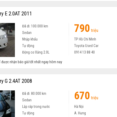
y E 2.0AT 2011
790
Đã đi: 100.000 km
triệu
Sedan
Nhập khẩu
TP Hồ Chí Minh
Tự động
Toyota Used Car
Động cơ Xăng 2.0L
0914 13 88 40
 được nhận báo giá tốt nhất ngay hôm nay
y G 2.4AT 2008
670
Đã đi: 80.000 km
triệu
Sedan
Lắp ráp trong nước
Hà Nội
Tự động
A. Hưng