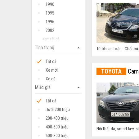
1990
1995
1996
2002
Xem tất cả
Tình trạng
arrow_drop_up
Túi khí an toàn - Chốt cử
Tất cả
Xe mới
TOYOTA
Camr
Xe cũ
Mức giá
arrow_drop_up
Tất cả
Dưới 200 triệu
200-400 triệu
400-600 triệu
Nội thất da, smart key, s
600-800 triệu