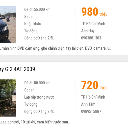
980
Đã đi: 55.000 km
triệu
Sedan
Nhập khẩu
TP Hồ Chí Minh
Tự động
Anh Huy
Động cơ Xăng 2.5L
0903881303
 màn hình DVD cảm ứng, ghế chỉnh điện, tay lái điện, DVD, camera lùi,
y G 2.4AT 2009
720
Đã đi: 80.000 km
triệu
Sedan
Lắp ráp trong nước
TP Hồ Chí Minh
Tự động
Anh Tâm
Động cơ Xăng 2.4L
0989515887
ruise control, 10 túi khí, cảm biến trước sau.