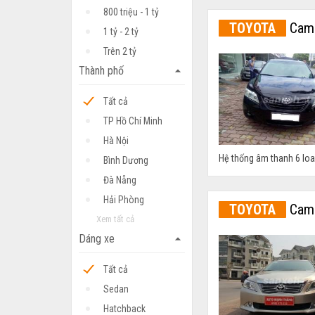
800 triệu - 1 tỷ
TOYOTA
Camr
1 tỷ - 2 tỷ
Trên 2 tỷ
Thành phố
arrow_drop_up
Tất cả
TP Hồ Chí Minh
Hà Nội
Hệ thống âm thanh 6 lo
Bình Dương
Đà Nẵng
Hải Phòng
TOYOTA
Camr
Xem tất cả
Dáng xe
arrow_drop_up
Tất cả
Sedan
Hatchback