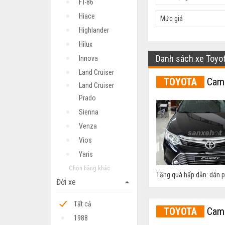
FT-86
Hiace
Mức giá
Highlander
Hilux
Danh sách xe Toyo
Innova
Land Cruiser
TOYOTA
Camr
Land Cruiser
Prado
Sienna
Venza
Vios
Yaris
Chọn hãng khác
Tặng quà hấp dẫn: dán phi
Đời xe
arrow_drop_up
Tất cả
TOYOTA
Camr
1988