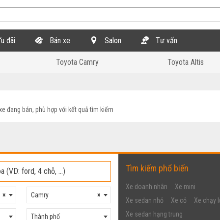
u đãi
Bán xe
Salon
Tư vấn
Toyota Camry
Toyota Altis
xe đang bán, phù hợp với kết quả tìm kiếm
Tìm kiếm phổ biến
Xe doanh nhân
Xe mini
×
Camry
×
Xe sedan nhỏ
Xe cỏ
Xe chạy l
Xe sedan hạng trung
Thành phố