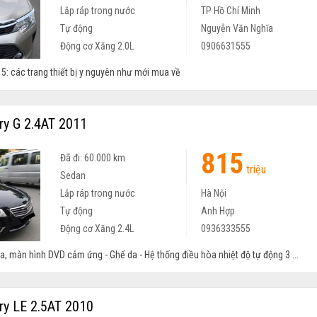
Lắp ráp trong nước
TP Hồ Chí Minh
Tự động
Nguyễn Văn Nghĩa
Động cơ Xăng 2.0L
0906631555
5: các trang thiết bị y nguyên như mới mua về
y G 2.4AT 2011
815
Đã đi: 60.000 km
triệu
Sedan
Lắp ráp trong nước
Hà Nội
Tự động
Anh Hợp
Động cơ Xăng 2.4L
0936333555
a, màn hình DVD cảm ứng - Ghế da - Hệ thống điều hòa nhiệt độ tự động 3 ...
y LE 2.5AT 2010