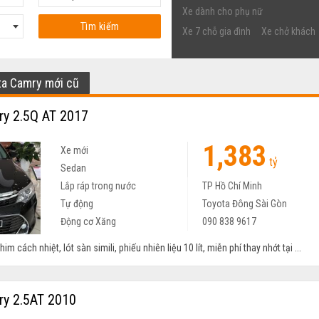
Xe dành cho phụ nữ
Tìm kiếm
Xe 7 chỗ gia đình
Xe chở khách
ta Camry mới cũ
y 2.5Q AT 2017
1,383
Xe mới
tỷ
Sedan
Lắp ráp trong nước
TP Hồ Chí Minh
Tự động
Toyota Đông Sài Gòn
Động cơ Xăng
090 838 9617
m cách nhiệt, lót sàn simili, phiếu nhiên liệu 10 lít, miễn phí thay nhớt tại ...
y 2.5AT 2010