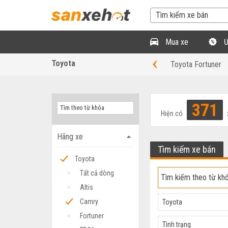
Mua xe
Ư
‹
Toyota
Toyota Fortuner
371
Hiện có
Hãng xe
arrow_drop_up
Tìm kiếm xe bán
Toyota
Tất cả dòng
Altis
Camry
Toyota
Fortuner
Tình trạng