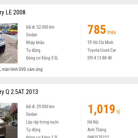
y LE 2008
785
Đã đi: 52.000 km
triệu
Sedan
Nhập khẩu
TP Hồ Chí Minh
Tự động
Toyota Used Car
Động cơ Xăng 3.5L
0914 13 88 40
a, màn hình DVD cảm ứng
y Q 2.5AT 2013
1,019
Đã đi: 29.000 km
tỷ
Sedan
Lắp ráp trong nước
Hà Nội
Tự động
Anh Thắng
Động cơ Xăng 2.5L
0982575222