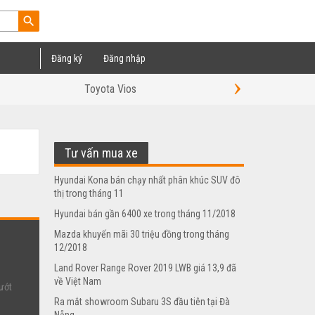
search
Đăng ký
Đăng nhập
›
Toyota Vios
Toyota Sienna
Tư vấn mua xe
Hyundai Kona bán chạy nhất phân khúc SUV đô
thị trong tháng 11
Hyundai bán gần 6400 xe trong tháng 11/2018
Mazda khuyến mãi 30 triệu đồng trong tháng
12/2018
Land Rover Range Rover 2019 LWB giá 13,9 đã
về Việt Nam
ướt
Ra mắt showroom Subaru 3S đầu tiên tại Đà