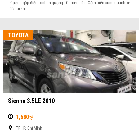
- Gương gập điện, xinhan gương - Camera lùi - Cảm biến xung quanh xe
- 12 túi khí
TOYOTA
Sienna 3.5LE 2010
1,680
tỷ
TP Hồ Chí Minh