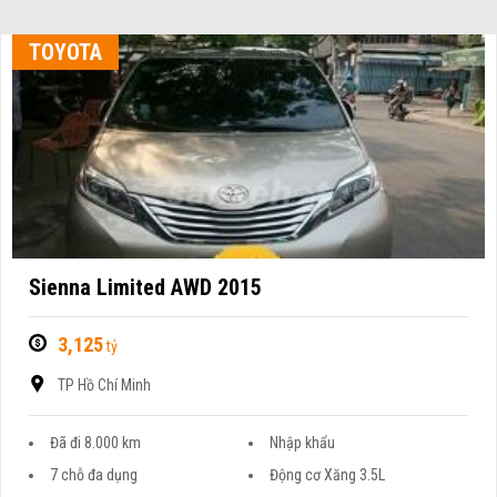
TOYOTA
Sienna Limited AWD 2015
3,125
tỷ
TP Hồ Chí Minh
Đã đi 8.000 km
Nhập khẩu
7 chỗ đa dụng
Động cơ Xăng 3.5L