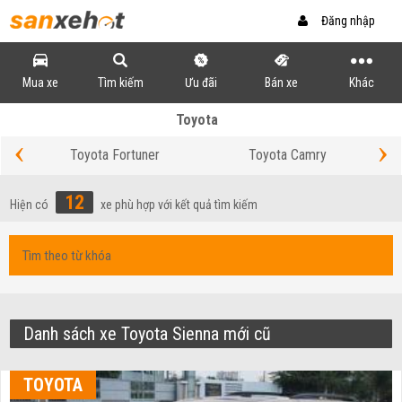
Đăng nhập
Mua xe
Tìm kiếm
Ưu đãi
Bán xe
Khác
Toyota
‹
›
Toyota Fortuner
Toyota Camry
12
Hiện có
xe phù hợp với kết quả tìm kiếm
Danh sách xe Toyota Sienna mới cũ
TOYOTA