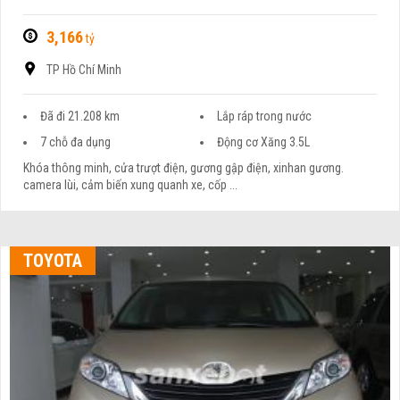
3,166
tỷ
TP Hồ Chí Minh
Đã đi 21.208 km
Lắp ráp trong nước
7 chỗ đa dụng
Động cơ Xăng 3.5L
Khóa thông minh, cửa trượt điện, gương gập điện, xinhan gương.
camera lùi, cảm biến xung quanh xe, cốp ...
TOYOTA