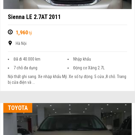
Sienna LE 2.7AT 2011
1,960
tỷ
Hà Nội
Đã đi 40.000 km
Nhập khẩu
7 chỗ đa dụng
Động cơ Xăng 2.7L
Nội thất ghi sang. Xe nhập khẩu Mỹ. Xe số tự động. 5 cửa ,8 chỗ. Trang
bị cửa điện và ...
TOYOTA