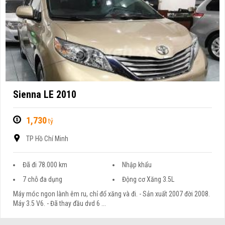
Sienna LE 2010
1,730
tỷ
TP Hồ Chí Minh
Đã đi 78.000 km
Nhập khẩu
7 chỗ đa dụng
Động cơ Xăng 3.5L
Máy móc ngon lành êm ru, chỉ đổ xăng và đi. - Sản xuất 2007 đời 2008.
Máy 3.5 V6. - Đã thay đầu dvd 6 ...