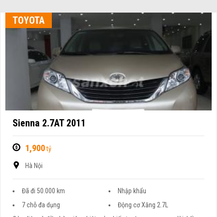
TOYOTA
Sienna 2.7AT 2011
1,900
tỷ
Hà Nội
Đã đi 50.000 km
Nhập khẩu
7 chỗ đa dụng
Động cơ Xăng 2.7L