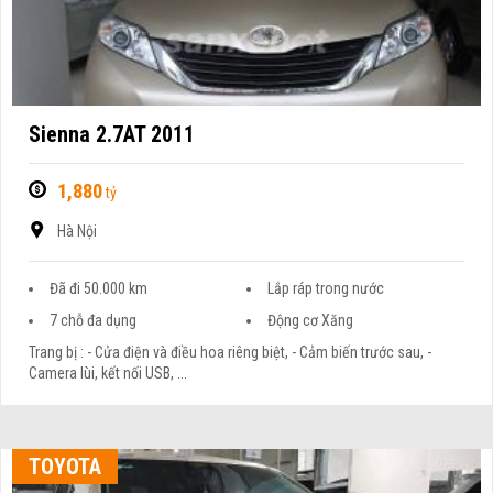
Sienna 2.7AT 2011
1,880
tỷ
Hà Nội
Đã đi 50.000 km
Lắp ráp trong nước
7 chỗ đa dụng
Động cơ Xăng
Trang bị : - Cửa điện và điều hoa riêng biệt, - Cảm biến trước sau, -
Camera lùi, kết nối USB, ...
TOYOTA