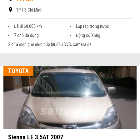
TP Hồ Chí Minh
Đã đi 60.000 km
Lắp ráp trong nước
7 chỗ đa dụng
Động cơ Xăng
2 cửa điện,ghế điện,cốp hít,đầu DVD, camera de
TOYOTA
Sienna LE 3.5AT 2007