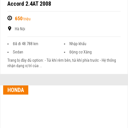
Accord 2.4AT 2008
650
triệu
Hà Nội
Đã đi 48.788 km
Nhập khẩu
Sedan
Động cơ Xăng
Trang bị đầy đủ option: - Túi khí rèm bên, túi khí phía trước - Hệ thống
nhận dạng vị trí của ...
HONDA