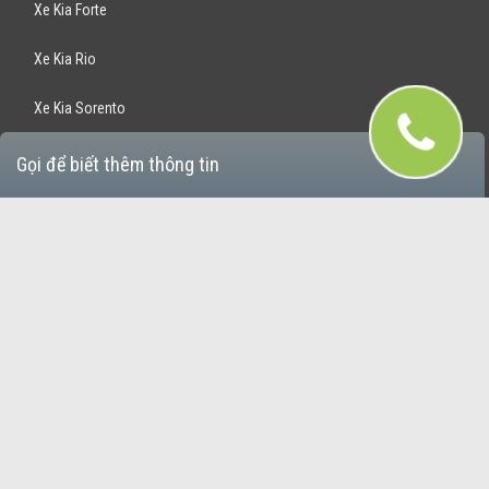
Xe Kia Forte
Xe Kia Rio
Xe Kia Sorento
Xe Kia Optima
Gọi để biết thêm thông tin
Xe Kia Rondo
Xe Kia Sportage
Bán Xe Hyundai
Xe Hyundai Santafe
Xe Hyundai Accent
Xe Hyundai Avante