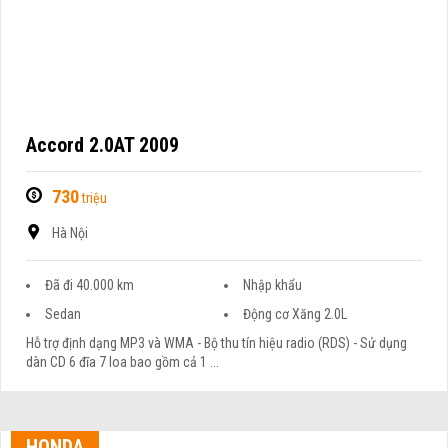
Accord 2.0AT 2009
730
triệu
Hà Nội
Đã đi 40.000 km
Nhập khẩu
Sedan
Động cơ Xăng 2.0L
Hỗ trợ định dạng MP3 và WMA - Bộ thu tín hiệu radio (RDS) - Sử dụng
dàn CD 6 đĩa 7 loa bao gồm cả 1 ...
HONDA