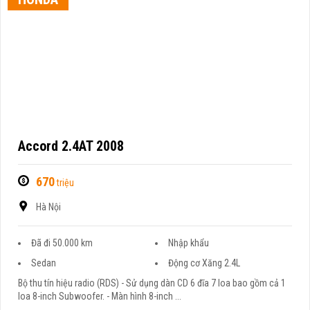
Accord 2.4AT 2008
670
triệu
Hà Nội
Đã đi 50.000 km
Nhập khẩu
Sedan
Động cơ Xăng 2.4L
Bộ thu tín hiệu radio (RDS) - Sử dụng dàn CD 6 đĩa 7 loa bao gồm cả 1
loa 8-inch Subwoofer. - Màn hình 8-inch ...