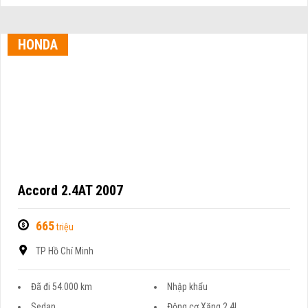
HONDA
Accord 2.4AT 2007
665
triệu
TP Hồ Chí Minh
Đã đi 54.000 km
Nhập khẩu
Sedan
Động cơ Xăng 2.4L