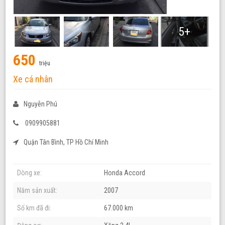
5+
650
triệu
Xe cá nhân
Nguyễn Phú
0909905881
Quận Tân Bình, TP Hồ Chí Minh
Dòng xe:
Honda Accord
Năm sản xuất:
2007
Số km đã đi:
67.000 km