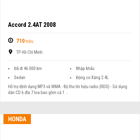
Accord 2.4AT 2008
710
triệu
TP Hồ Chí Minh
Đã đi 46.000 km
Nhập khẩu
Sedan
Động cơ Xăng 2.4L
Hỗ trợ định dạng MP3 và WMA - Bộ thu tín hiệu radio (RDS) - Sử dụng
dàn CD 6 đĩa 7 loa bao gồm cả 1 ...
HONDA