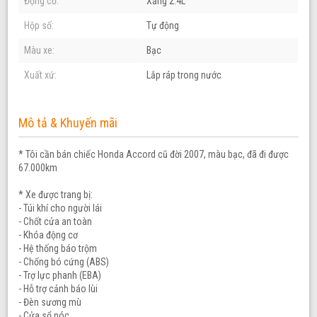
Động cơ:
Xăng 2.4L
Hộp số:
Tự động
Màu xe:
Bạc
Xuất xứ:
Lắp ráp trong nước
Mô tả & Khuyến mãi
* Tôi cần bán chiếc Honda Accord cũ đời 2007, màu bạc, đã đi được
67.000km
* Xe được trang bị:
- Túi khí cho người lái
- Chốt cửa an toàn
- Khóa động cơ
- Hệ thống báo trộm
- Chống bó cứng (ABS)
- Trợ lực phanh (EBA)
- Hỗ trợ cảnh báo lùi
- Đèn sương mù
- Cửa sổ nóc