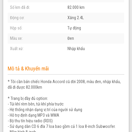
Số km đã đi:
82.000 km
Động cơ:
Xăng 2.4L
Hộp số:
Tự động
Màu xe:
Đen
Xuất xứ:
Nhập khẩu
Mô tả & Khuyến mãi
* Tôi cần bán chiếc Honda Accord cũ đời 2008, màu đen, nhập khẩu,
đã đi được 82.000km
* Trang bị đầy đủ option:
- Túi khí rèm bên, túi khí phía trước
- Hệ thống nhận dạng vị trí của người sử dụng
- Hỗ trợ định dạng MP3 và WMA
- Bộ thu tín hiệu radio (RDS)
- Sử dụng dàn CD 6 đĩa 7 loa bao gồm cả 1 loa 8-inch Subwoofer.
- Màn hình 8-inch