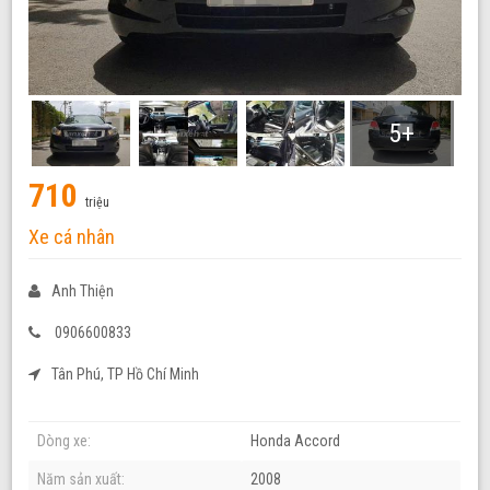
5+
710
triệu
Xe cá nhân
Anh Thiện
0906600833
Tân Phú, TP Hồ Chí Minh
Dòng xe:
Honda Accord
Năm sản xuất:
2008