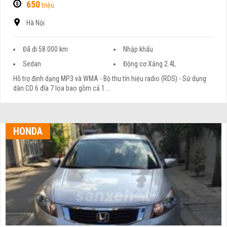
650
triệu
Hà Nội
Đã đi 58.000 km
Nhập khẩu
Sedan
Động cơ Xăng 2.4L
Hỗ trợ định dạng MP3 và WMA - Bộ thu tín hiệu radio (RDS) - Sử dụng
dàn CD 6 đĩa 7 loa bao gồm cả 1 ...
HONDA