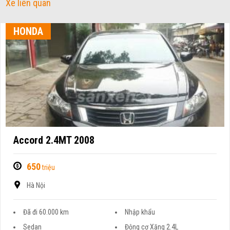
Xe liên quan
HONDA
Accord 2.4MT 2008
650
triệu
Hà Nội
Đã đi 60.000 km
Nhập khẩu
Sedan
Động cơ Xăng 2.4L