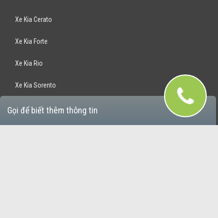
Xe Kia Cerato
Xe Kia Forte
Xe Kia Rio
Xe Kia Sorento
Xe Kia Optima
Gọi để biết thêm thông tin
Xe Kia Rondo
Xe Kia Sportage
Bán Xe Hyundai
Xe Hyundai Santafe
Xe Hyundai Accent