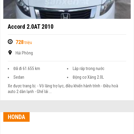
Accord 2.0AT 2010
728
triệu
Hải Phòng
Đã đi 61.655 km
Lắp ráp trong nước
Sedan
Động cơ Xăng 2.0L
Xe được trang bị: - Vô lăng trợ lực, điều khiển hành trình - Điều hoà
auto 2 dàn lạnh - Ghế lái ...
HONDA