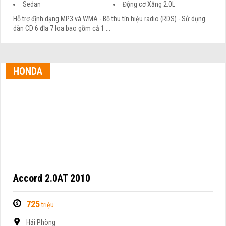
Sedan
Động cơ Xăng 2.0L
Hỗ trợ định dạng MP3 và WMA - Bộ thu tín hiệu radio (RDS) - Sử dụng
dàn CD 6 đĩa 7 loa bao gồm cả 1 ...
HONDA
Accord 2.0AT 2010
725
triệu
Hải Phòng