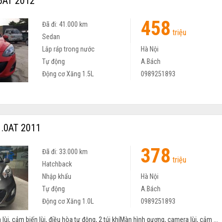
5AT 2012
458
Đã đi: 41.000 km
triệu
Sedan
Lắp ráp trong nước
Hà Nội
Tự động
A.Bách
Động cơ Xăng 1.5L
0989251893
1.0AT 2011
378
Đã đi: 33.000 km
triệu
Hatchback
Nhập khẩu
Hà Nội
Tự động
A.Bách
Động cơ Xăng 1.0L
0989251893
ùi, cảm biến lùi, điều hòa tự động, 2 túi khíMàn hình gương, camera lùi, cảm ...