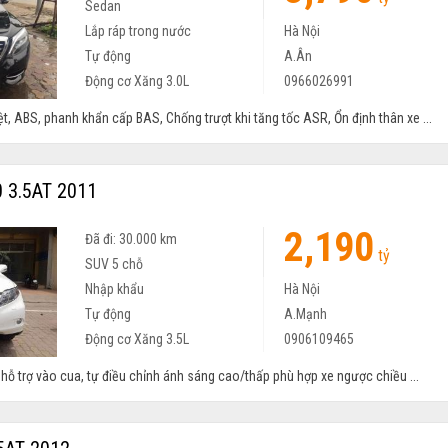
Sedan
Lắp ráp trong nước
Hà Nội
Tự động
A.Ân
Động cơ Xăng 3.0L
0966026991
ệt, ABS, phanh khẩn cấp BAS, Chống trượt khi tăng tốc ASR, Ổn định thân xe ...
 3.5AT 2011
2,190
Đã đi: 30.000 km
tỷ
SUV 5 chỗ
Nhập khẩu
Hà Nội
Tự động
A.Mạnh
Động cơ Xăng 3.5L
0906109465
hỗ trợ vào cua, tự điều chỉnh ánh sáng cao/thấp phù hợp xe ngược chiều ...