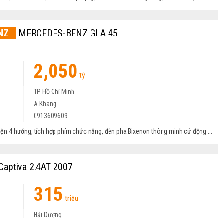
NZ
MERCEDES-BENZ GLA 45
2,050
Đã đi: 6.000 km
tỷ
Hatchback
Nhập khẩu
TP Hồ Chí Minh
Tự động
A.Khang
Động cơ Xăng 2.0L
0913609609
điện 4 hướng, tích hợp phím chức năng, đèn pha Bixenon thông minh cử động ...
Captiva 2.4AT 2007
315
Đã đi: 11.000 km
triệu
SUV 7 chỗ
Lắp ráp trong nước
Hải Dương