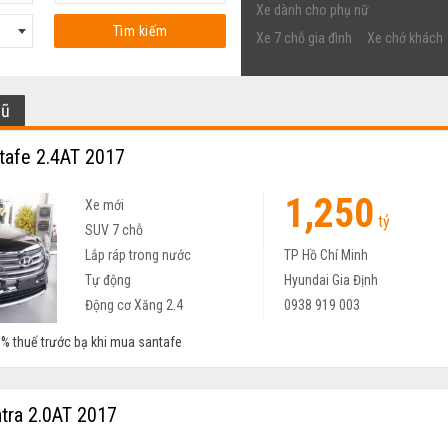
Xe dành cho phụ nữ
Tìm kiếm
Xe 7 chỗ gia đình
Xe chở khách
cũ
tafe 2.4AT 2017
1,250
Xe mới
tỷ
SUV 7 chỗ
Lắp ráp trong nước
TP Hồ Chí Minh
Tự động
Hyundai Gia Định
Động cơ Xăng 2.4
0938 919 003
% thuế trước bạ khi mua santafe
tra 2.0AT 2017