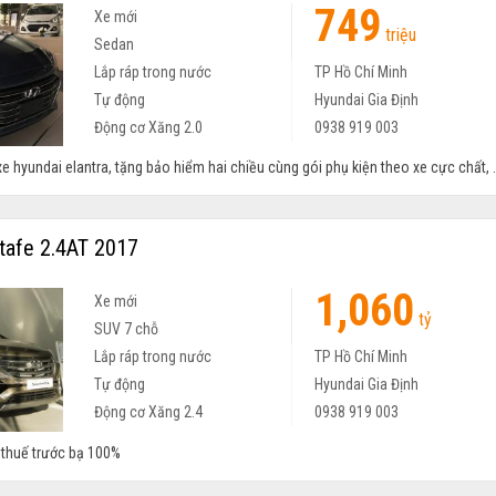
749
Xe mới
triệu
Sedan
Lắp ráp trong nước
TP Hồ Chí Minh
Tự động
Hyundai Gia Định
Động cơ Xăng 2.0
0938 919 003
e hyundai elantra, tặng bảo hiểm hai chiều cùng gói phụ kiện theo xe cực chất, .
tafe 2.4AT 2017
1,060
Xe mới
tỷ
SUV 7 chỗ
Lắp ráp trong nước
TP Hồ Chí Minh
Tự động
Hyundai Gia Định
Động cơ Xăng 2.4
0938 919 003
 thuế trước bạ 100%