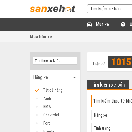
Mua xe
Ư
Mua bán xe
1015
Hiện có
Hãng xe
arrow_drop_up
Tìm kiếm xe bán
Tất cả hãng
Audi
BMW
Chevrolet
Hãng xe
Ford
Tình trạng
Honda