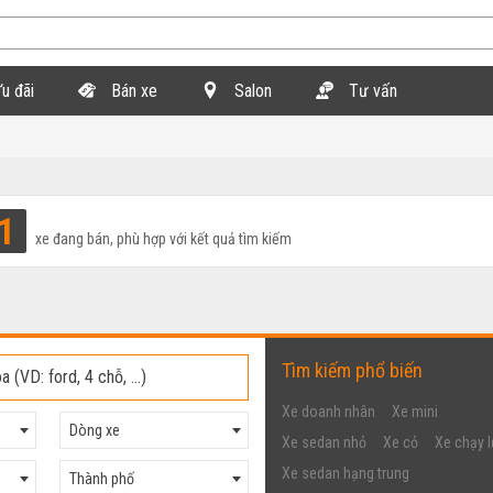
u đãi
Bán xe
Salon
Tư vấn
1
xe đang bán, phù hợp với kết quả tìm kiếm
Tìm kiếm phổ biến
Xe doanh nhân
Xe mini
Dòng xe
Xe sedan nhỏ
Xe cỏ
Xe chạy l
Xe sedan hạng trung
Thành phố