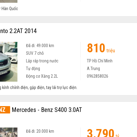
ừ Hàn Quốc
nto 2.2AT 2014
810
Đã đi: 49.000 km
triệu
SUV 7 chỗ
Lắp ráp trong nước
TP Hồ Chí Minh
Tự động
A.Trung
Động cơ Xăng 2.2L
0962858026
kính chỉnh điện, gập điện, tay lái trợ lực điện.
NZ
Mercedes - Benz S400 3.0AT
3,790
Đã đi: 20.000 km
tỷ