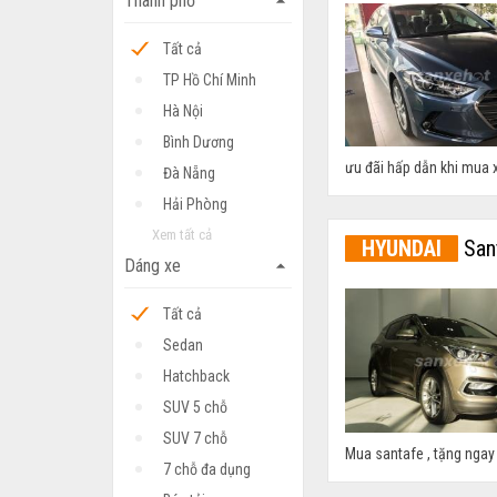
Thành phố
arrow_drop_up
Tất cả
TP Hồ Chí Minh
Hà Nội
Bình Dương
ưu đãi hấp dẫn khi mua x
Đà Nẵng
Hải Phòng
Xem tất cả
HYUNDAI
San
Dáng xe
arrow_drop_up
Tất cả
Sedan
Hatchback
SUV 5 chỗ
SUV 7 chỗ
Mua santafe , tặng ngay
7 chỗ đa dụng