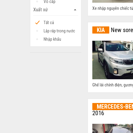
Vô cấp
Xe nhập nguyên chiếc t
Xuất xứ
arrow_drop_up
Tất cả
KIA
New sore
Lắp ráp trong nước
Nhập khẩu
Ghế lái chỉnh điện, gương 
MERCEDES-BE
2016