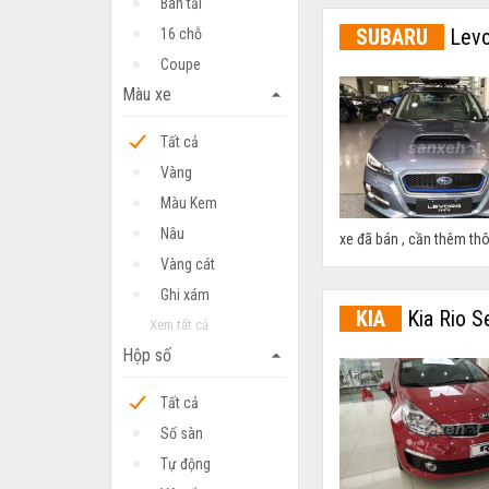
Bán tải
SUBARU
Levo
16 chỗ
Coupe
Màu xe
arrow_drop_up
Tất cả
Vàng
Màu Kem
Nâu
xe đã bán , cần thêm thôn
Vàng cát
Ghi xám
KIA
Kia Rio S
Xem tất cả
Hộp số
arrow_drop_up
Tất cả
Số sàn
Tự động