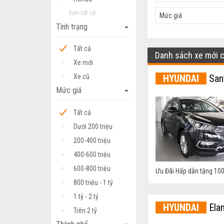
Xem tất cả
Mức giá
Tình trạng
arrow_drop_up
Tất cả
Danh sách xe mới 
Xe mới
HYUNDAI
San
Xe cũ
Mức giá
arrow_drop_up
Tất cả
Dưới 200 triệu
200-400 triệu
400-600 triệu
600-800 triệu
Ưu Đãi Hấp dẫn tặng 100
800 triệu - 1 tỷ
1 tỷ - 2 tỷ
HYUNDAI
Elan
Trên 2 tỷ