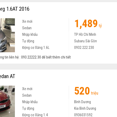
rg 1.6AT 2016
1,489
Xe mới
tỷ
Sedan
Nhập khẩu
TP Hồ Chí Minh
Tự động
Subaru Sài Gòn
Động cơ Xăng 1.6L
0932 222 230
g tin liên hệ : 093.22222.30 để biết thêm chi tiết
edan AT
520
Xe mới
triệu
Sedan
Nhập khẩu
Bình Dương
Tự động
Kia Bình Dương
Động cơ Xăng 1.4
0936031592