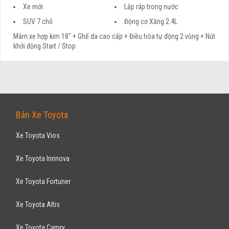
Xe mới
Lắp ráp trong nước
SUV 7 chỗ
Động cơ Xăng 2.4L
Mâm xe hợp kim 18" + Ghế da cao cấp + Điều hòa tự động 2 vùng + Nút
khởi động Start / Stop
Bán Xe Toyota
Xe Toyota Vios
Xe Toyota Innnova
Xe Toyota Fortuner
Xe Toyota Altis
Xe Toyota Camry