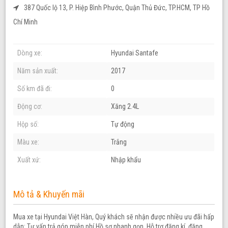
387 Quốc lộ 13, P. Hiệp Bình Phước, Quận Thủ Đức, TP.HCM, TP Hồ
Chí Minh
Dòng xe:
Hyundai Santafe
Năm sản xuất:
2017
Số km đã đi:
0
Động cơ:
Xăng 2.4L
Hộp số:
Tự động
Màu xe:
Trắng
Xuất xứ:
Nhập khẩu
Mô tả & Khuyến mãi
Mua xe tại Hyundai Việt Hàn, Quý khách sẽ nhận được nhiều ưu đãi hấp
dẫn: Tư vấn trả góp miễn phí Hồ sơ nhanh gọn. Hỗ trợ đăng kí, đăng