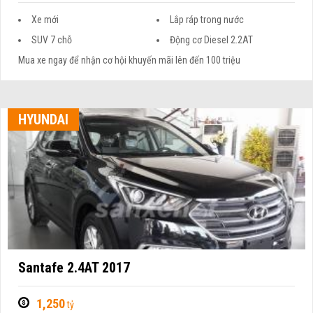
Xe mới
Lắp ráp trong nước
SUV 7 chỗ
Động cơ Diesel 2.2AT
Mua xe ngay để nhận cơ hội khuyến mãi lên đến 100 triệu
HYUNDAI
Santafe 2.4AT 2017
1,250
tỷ