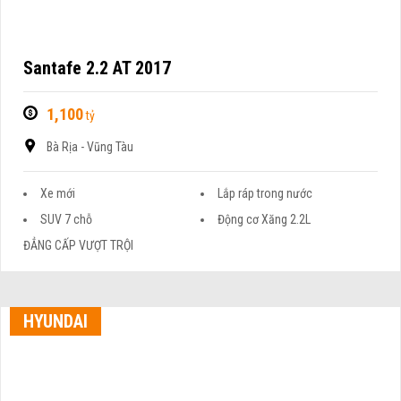
Santafe 2.2 AT 2017
1,100
tỷ
Bà Rịa - Vũng Tàu
Xe mới
Lắp ráp trong nước
SUV 7 chỗ
Động cơ Xăng 2.2L
ĐẲNG CẤP VƯỢT TRỘI
HYUNDAI