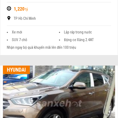
1,220
tỷ
TP Hồ Chí Minh
Xe mới
Lắp ráp trong nước
SUV 7 chỗ
Động cơ Xăng 2.4AT
Nhận ngay bộ quà khuyến mãi lên đến 100 triệu
HYUNDAI