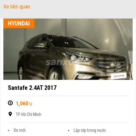
Xe liên quan
HYUNDAI
Santafe 2.4AT 2017
1,060
tỷ
TP Hồ Chí Minh
Xe mới
Lắp ráp trong nước