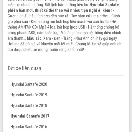
kiểm xe nhanh chóng. Đặt lịch bảo dưỡng tiện lợi.
Hyundai Santafe
phiên bản mới, thiết kế thể thao với nhiều tiện nghi đi kèm
: -
Gương chiếu hậu tích hợp đèn báo rẽ - Tay nắm cửa mạ crôm - Cánh
gió phía sau - Đèn sương mù tích hợp liền mạch với cản trước - Hệ
thống AM/FM/ CD/ Mp3 4 loa, kết hợp Ipop USB - Hệ thống chống bó
cứng phanh ABS, cảm biến lùi, - Vô lăng tích hợp hệ thống điều chỉnh
âm thanh...
Màu sắc
: Xám - Đen - Trắng - Nâu Anh chị hãy gọi ngay
Hotline để có giá và khuyến mãi tốt nhất. Chúng tôi tin sẽ giúp anh chị
tìm được chiếc xe mong muốn với giá tốt nhất!
Đời xe liên quan
Hyundai Santafe 2020
Hyundai Santafe 2019
Hyundai Santafe 2018
Hyundai Santafe 2017
Hyundai Santafe 2016