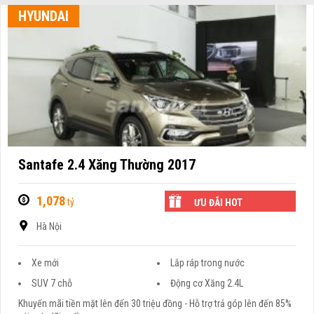
HYUNDAI
Santafe 2.4 Xăng Thường 2017
1,078
tỷ
ƯU ĐÃI HOT
Hà Nội
Xe mới
Lắp ráp trong nước
SUV 7 chỗ
Động cơ Xăng 2.4L
Khuyến mãi tiền mặt lên đến 30 triệu đồng - Hỗ trợ trả góp lên đến 85%