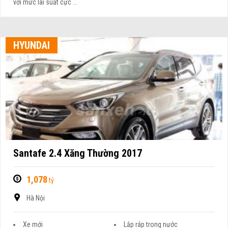
với mức lãi suất cực ...
HYUNDAI
Santafe 2.4 Xăng Thường 2017
1,078
tỷ
Hà Nội
Xe mới
Lắp ráp trong nước