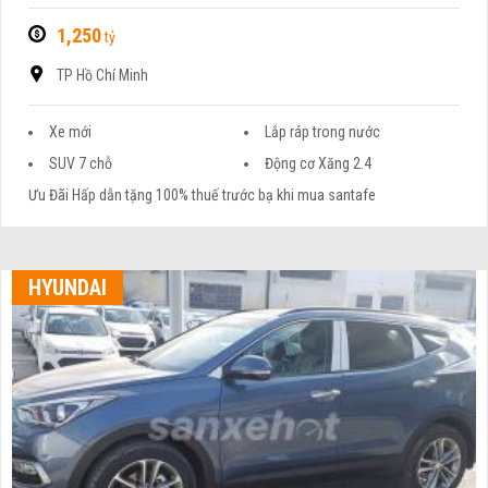
1,250
tỷ
TP Hồ Chí Minh
Xe mới
Lắp ráp trong nước
SUV 7 chỗ
Động cơ Xăng 2.4
Ưu Đãi Hấp dẫn tặng 100% thuế trước bạ khi mua santafe
HYUNDAI