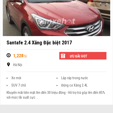
Santafe 2.4 Xăng Đặc biệt 2017
1,228
tỷ
ƯU ĐÃI HOT
Hà Nội
Xe mới
Lắp ráp trong nước
SUV 7 chỗ
Động cơ Xăng 2.4L
Khuyến mãi tiền mặt lên đến 30 triệu đồng - Hỗ trợ trả góp lên đến 85%
với mức lãi suất cực ...