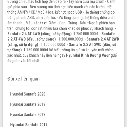
Gương chiếu hậu tích hợp đèn báo rẽ - Tay nắm cửa mạ crôm - Cánh
gió phía sau - Đèn sương mù tích hợp liền mạch với cản trước - Hệ
thống AM/FM/ CD/ Mp3 4 loa, kết hợp Ipop USB - Hệ thống chống bó
cứng phanh ABS, cảm biến lùi, - Vô lăng tích hợp hệ thống điều chỉnh
âm thanh... Màu sắc
text
: Xám - Đen - Trắng - Nâu *Ngoài phiên bản
trên, chúng tôi còn rất nhiều lựa chọn khác để phục vụ khách hàng: -
Santafe 2.4 AT 4WD (xăng, số tự động)
:1.250.000.000đ. -
Santafe
2.2 AT 4WD (dầu, số tự động)
: 1.300.000.000đ. -
Santafe 2.4 AT 2WD
(xăng, số tự động)
: 1.100.000.000đ. -
Santafe 2.2 AT 2WD (dầu, số
tự động)
: 1.150.000.000đ Để biết thông tin giá và khuyến mãi chính
xác nhất, quý khách hãy liên hệ ngay
Hyundai Kinh Dương Vương
để
được tư vấn tốt nhất.
Đời xe liên quan
Hyundai Santafe 2020
Hyundai Santafe 2019
Hyundai Santafe 2018
Hyundai Santafe 2017