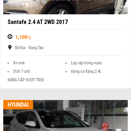
Santafe 2.4 AT 2WD 2017
1,100
tỷ
Bà Rịa - Vũng Tàu
Xe mới
Lắp ráp trong nước
SUV 7 chỗ
Động cơ Xăng 2.4L
ĐẲNG CẤP VƯỢT TRỘI
HYUNDAI