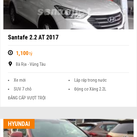
Santafe 2.2 AT 2017
1,100
tỷ
Bà Rịa - Vũng Tàu
Xe mới
Lắp ráp trong nước
SUV 7 chỗ
Động cơ Xăng 2.2L
ĐẲNG CẤP VƯỢT TRỘI
HYUNDAI