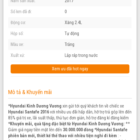
Năm sản xuất:
2017
Số km đã đi:
0
Động cơ:
Xăng 2.4L
Hộp số:
Tự động
Màu xe:
Trắng
Xuất xứ:
Lắp ráp trong nước
Xem ưu đãi hot ngay
Mô tả & Khuyến mãi
*Hyundai Kinh Dương Vương
xin gửi tới quý khách tin về chiếc xe
Hyundai Santafe 2016
với nhiều ưu đãi hấp dẫn, hỡ trợ trả góp lên đến
85% giá trị xe, lãi suất thấp, thủ tục đơn giản, hỗ trợ đăng kí đăng kiểm
*Khuyến mãi, quà tặng đặc biệt từ Hyundai Kinh Dương Vương:
**
Giảm giá ngay tiền mặt lên đến
30.000.000 đồng
*Hyundai Santafe
phiên bản mới, thiết kế thể thao với nhiều tiện nghi đi kèm
: -