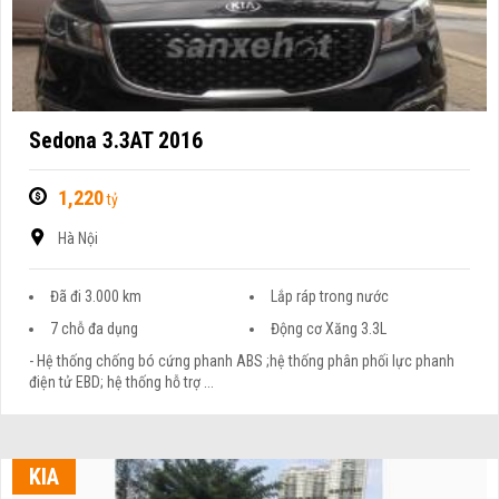
Sedona 3.3AT 2016
1,220
tỷ
Hà Nội
Đã đi 3.000 km
Lắp ráp trong nước
7 chỗ đa dụng
Động cơ Xăng 3.3L
- Hệ thống chống bó cứng phanh ABS ;hệ thống phân phối lực phanh
điện tử EBD; hệ thống hỗ trợ ...
KIA