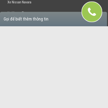
Xe Nissan Navara
Xe Nissan Teana
Gọi để biết thêm thông tin
Xe Nissan Grand Livina
Xe Nissan X-Trail
Giới thiệu
Quy chế hoạt động
Đề án
Liên hệ
|
Váy cưới