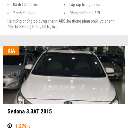
Đã đi 10.000 km
Lắp ráp trong nước
7 chỗ đa dụng
Động cơ Diesel 2.2L
Hệ thống chống bó cứng phanh ABS ;hệ thống phân phối lực phanh
điện tử EBD; hệ thống hỗ trợ lực ...
KIA
Sedona 3.3AT 2015
1,279
tỷ