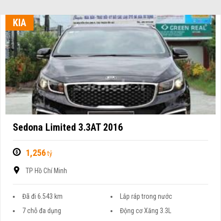
KIA
Sedona Limited 3.3AT 2016
1,256
tỷ
TP Hồ Chí Minh
Đã đi 6.543 km
Lắp ráp trong nước
7 chỗ đa dụng
Động cơ Xăng 3.3L