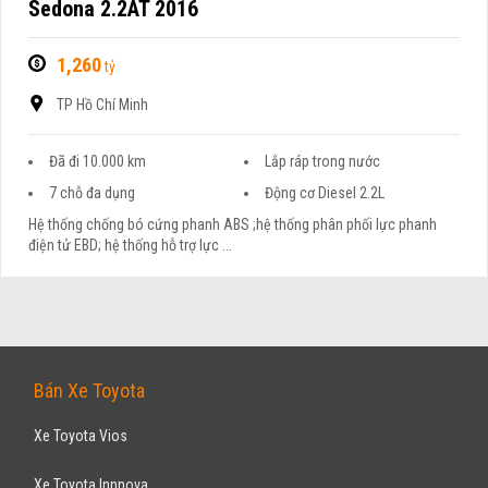
Sedona 2.2AT 2016
1,260
tỷ
TP Hồ Chí Minh
Đã đi 10.000 km
Lắp ráp trong nước
7 chỗ đa dụng
Động cơ Diesel 2.2L
Hệ thống chống bó cứng phanh ABS ;hệ thống phân phối lực phanh
điện tử EBD; hệ thống hỗ trợ lực ...
Bán Xe Toyota
Xe Toyota Vios
Xe Toyota Innnova