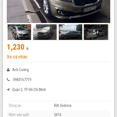
5+
1,230
tỷ
Xe cá nhân
Anh Cường
0983167719
Quận 2, TP Hồ Chí Minh
Dòng xe:
KIA Sedona
Năm sản xuất:
2016