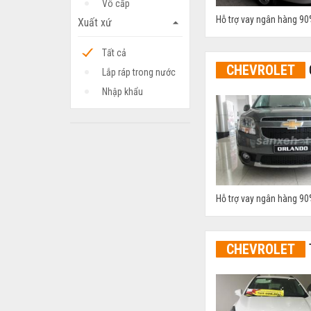
Vô cấp
Hỗ trợ vay ngân hàng 90
Xuất xứ
arrow_drop_up
Tất cả
CHEVROLET
Lắp ráp trong nước
Nhập khẩu
Hỗ trợ vay ngân hàng 90
CHEVROLET