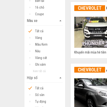
Bán tải
CHEVROLET
16 chỗ
Coupe
Màu xe
arrow_drop_up
Tất cả
Vàng
Màu Kem
Nâu
Khuyến mãi mùa hè tiền m
Vàng cát
Ghi xám
CHEVROLET
Xem tất cả
Hộp số
arrow_drop_up
Tất cả
Số sàn
Tự động