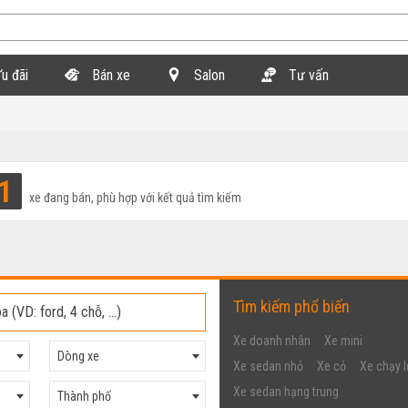
u đãi
Bán xe
Salon
Tư vấn
1
xe đang bán, phù hợp với kết quả tìm kiếm
Tìm kiếm phổ biến
Xe doanh nhân
Xe mini
Dòng xe
Xe sedan nhỏ
Xe cỏ
Xe chạy l
Xe sedan hạng trung
Thành phố