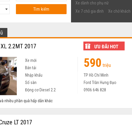
Xe dành cho phụ nữ
Tìm kiếm
Xe 7 chỗ gia đình
Xe chở khách
cũ
 XL 2.2MT 2017
ƯU ĐÃI HOT
590
Xe mới
triệu
Bán tải
Nhập khẩu
TP Hồ Chí Minh
Số sàn
Ford Trần Hưng Đạo
Động cơ Diesel 2.2
0906 646 828
 và nhiều phần quà hấp dẫn khác
Cruze LT 2017