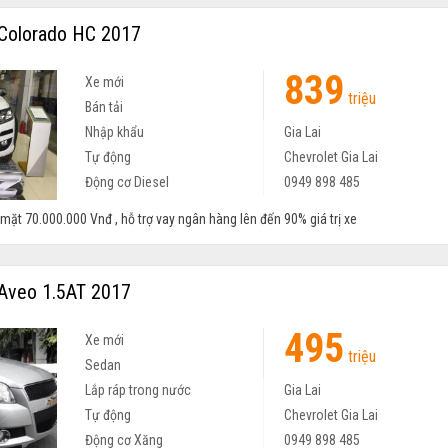
Colorado HC 2017
839
Xe mới
triệu
Bán tải
Nhập khẩu
Gia Lai
Tự động
Chevrolet Gia Lai
Động cơ Diesel
0949 898 485
ặt 70.000.000 Vnđ , hỗ trợ vay ngân hàng lên đến 90% giá trị xe
Aveo 1.5AT 2017
495
Xe mới
triệu
Sedan
Lắp ráp trong nước
Gia Lai
Tự động
Chevrolet Gia Lai
Động cơ Xăng
0949 898 485