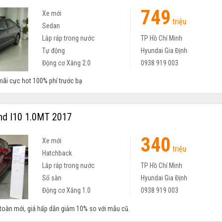
749
Xe mới
triệu
Sedan
Lắp ráp trong nước
TP Hồ Chí Minh
Tự động
Hyundai Gia Định
Động cơ Xăng 2.0
0938 919 003
mãi cực hot 100% phí trước bạ
nd I10 1.0MT 2017
340
Xe mới
triệu
Hatchback
Lắp ráp trong nước
TP Hồ Chí Minh
Số sàn
Hyundai Gia Định
Động cơ Xăng 1.0
0938 919 003
toàn mới, giá hấp dẫn giảm 10% so với mẫu cũ.