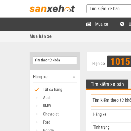
Mua xe
Ư
Mua bán xe
1015
Hiện có
Hãng xe
arrow_drop_up
Tìm kiếm xe bán
Tất cả hãng
Audi
BMW
Chevrolet
Hãng xe
Ford
Tình trạng
Honda