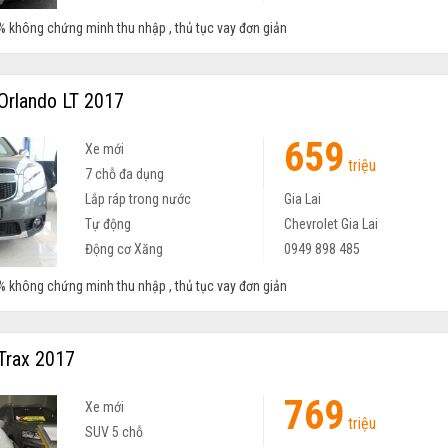
% không chứng minh thu nhập , thủ tục vay đơn giản
Orlando LT 2017
659
Xe mới
triệu
7 chỗ đa dụng
Lắp ráp trong nước
Gia Lai
Tự động
Chevrolet Gia Lai
Động cơ Xăng
0949 898 485
% không chứng minh thu nhập , thủ tục vay đơn giản
Trax 2017
769
Xe mới
triệu
SUV 5 chỗ