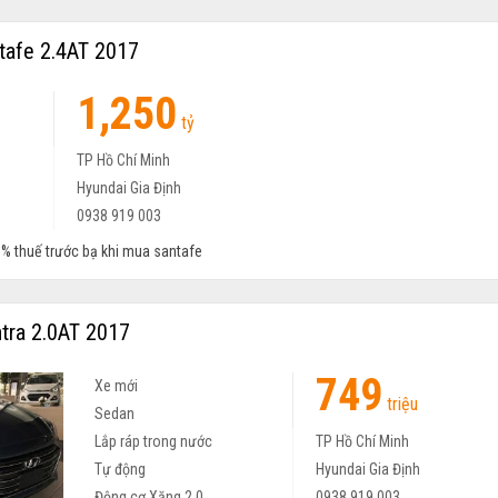
tafe 2.4AT 2017
1,250
Xe mới
tỷ
SUV 7 chỗ
Lắp ráp trong nước
TP Hồ Chí Minh
Tự động
Hyundai Gia Định
Động cơ Xăng 2.4
0938 919 003
% thuế trước bạ khi mua santafe
tra 2.0AT 2017
749
Xe mới
triệu
Sedan
Lắp ráp trong nước
TP Hồ Chí Minh
Tự động
Hyundai Gia Định