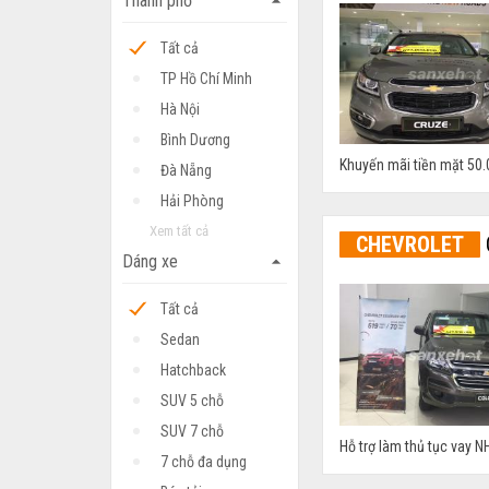
Thành phố
arrow_drop_up
Tất cả
TP Hồ Chí Minh
Hà Nội
Bình Dương
Khuyến mãi tiền mặt 50.0
Đà Nẵng
Hải Phòng
Xem tất cả
CHEVROLET
Dáng xe
arrow_drop_up
Tất cả
Sedan
Hatchback
SUV 5 chỗ
SUV 7 chỗ
Hỗ trợ làm thủ tục vay NH
7 chỗ đa dụng