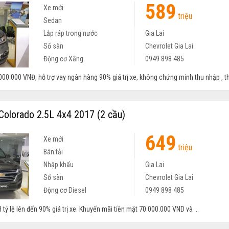
589
Xe mới
triệu
Sedan
Lắp ráp trong nước
Gia Lai
Số sàn
Chevrolet Gia Lai
Động cơ Xăng
0949 898 485
00.000 VNĐ, hỗ trợ vay ngân hàng 90% giá trị xe, không chứng minh thu nhập , thủ
Colorado 2.5L 4x4 2017 (2 cầu)
649
Xe mới
triệu
Bán tải
Nhập khẩu
Gia Lai
Số sàn
Chevrolet Gia Lai
Động cơ Diesel
0949 898 485
 tỷ lệ lên đến 90% giá trị xe. Khuyến mãi tiền mặt 70.000.000 VND và ...