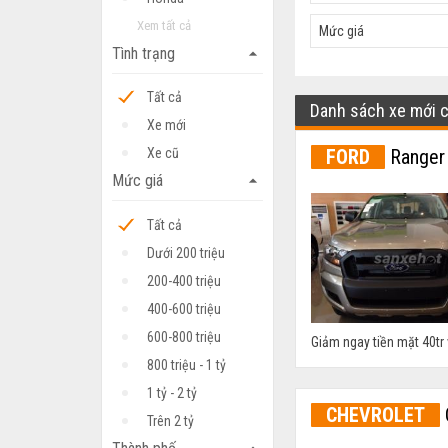
Xem tất cả
Mức giá
Tình trạng
arrow_drop_up
Tất cả
Danh sách xe mới 
Xe mới
FORD
Ranger
Xe cũ
Mức giá
arrow_drop_up
Tất cả
Dưới 200 triệu
200-400 triệu
400-600 triệu
600-800 triệu
Giảm ngay tiền mặt 40tr
800 triệu - 1 tỷ
1 tỷ - 2 tỷ
CHEVROLET
Trên 2 tỷ