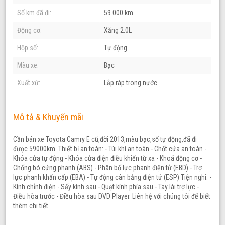
Số km đã đi:
59.000 km
Động cơ:
Xăng 2.0L
Hộp số:
Tự động
Màu xe:
Bạc
Xuất xứ:
Lắp ráp trong nước
Mô tả & Khuyến mãi
Cần bán xe Toyota Camry E cũ,đời 2013,màu bạc,số tự động,đã đi
được 59000km. Thiết bị an toàn: - Túi khí an toàn - Chốt cửa an toàn -
Khóa cửa tự động - Khóa cửa điện điều khiển từ xa - Khoá động cơ -
Chống bó cứng phanh (ABS) - Phân bố lực phanh điện tử (EBD) - Trợ
lực phanh khẩn cấp (EBA) - Tự động cân bằng điện tử (ESP) Tiện nghi: -
Kính chỉnh điện - Sấy kính sau - Quạt kính phía sau - Tay lái trợ lực -
Điều hòa trước - Điều hòa sau DVD Pla
yer. Liên hệ với chúng tôi để biết
thêm chi tiết.