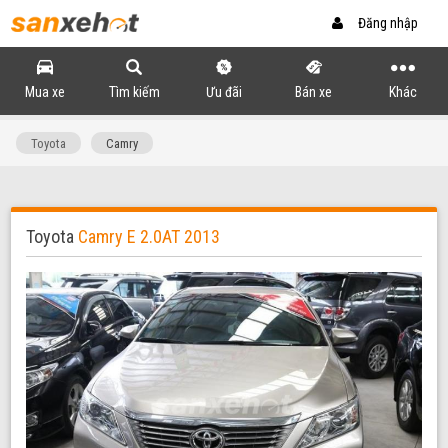
Đăng nhập
Mua xe
Tìm kiếm
Ưu đãi
Bán xe
Khác
Toyota
Camry
Toyota
Camry E 2.0AT 2013