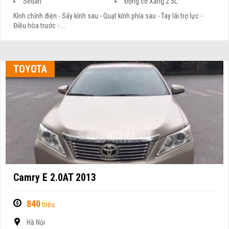
Sedan
Động cơ Xăng 2.5L
Kính chỉnh điện - Sấy kính sau - Quạt kính phía sau - Tay lái trợ lực -
Điều hòa trước - ...
TOYOTA
Camry E 2.0AT 2013
840
triệu
Hà Nội