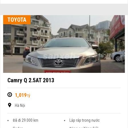
TOYOTA
Camry Q 2.5AT 2013
1,019
tỷ
Hà Nội
Đã đi 29.000 km
Lắp ráp trong nước