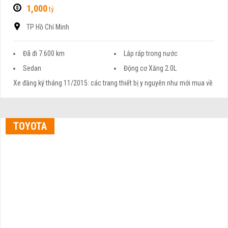
1,000
tỷ
TP Hồ Chí Minh
Đã đi 7.600 km
Lắp ráp trong nước
Sedan
Động cơ Xăng 2.0L
Xe đăng ký tháng 11/2015: các trang thiết bị y nguyên như mới mua về
TOYOTA