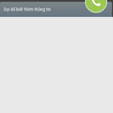
Gọi để biết thêm thông tin
Xe Kia Rondo
Xe Kia Sportage
Bán Xe Hyundai
Xe Hyundai Santafe
Xe Hyundai Accent
Xe Hyundai Avante
Xe Hyundai Grand i10
Xe Hyundai i20 Active
Xe Hyundai i30
Xe Hyundai Tucson