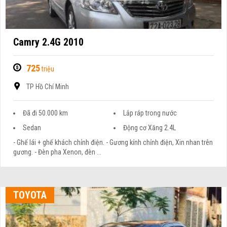
Camry 2.4G 2010
725
triệu
TP Hồ Chí Minh
Đã đi 50.000 km
Lắp ráp trong nước
Sedan
Động cơ Xăng 2.4L
- Ghế lái + ghế khách chỉnh điện. - Gương kính chỉnh điện, Xin nhan trên
gương. - Đèn pha Xenon, đèn ...
TOYOTA