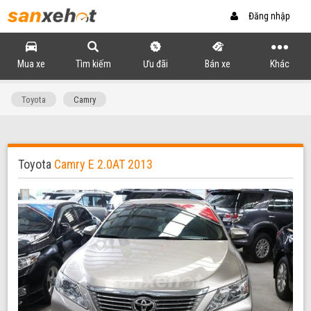
Đăng nhập
Mua xe
Tìm kiếm
Ưu đãi
Bán xe
Khác
Toyota
Camry
Toyota
Camry E 2.0AT 2013