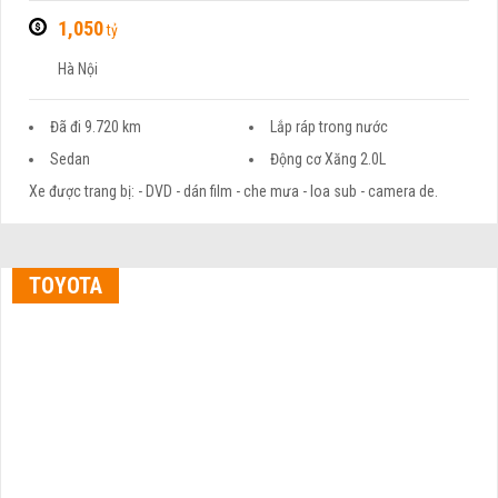
1,050
tỷ
Hà Nội
Đã đi 9.720 km
Lắp ráp trong nước
Sedan
Động cơ Xăng 2.0L
Xe được trang bị: - DVD - dán film - che mưa - loa sub - camera de.
TOYOTA