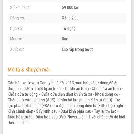
Số km đã đi:
59.000 km
Động cơ:
Xăng 2.0L
Hộp số:
Tự động
Màu xe:
Bạc
Xuất xứ:
Lắp ráp trong nước
Mô tả & Khuyến mãi
Cần bán xe Toyota Camry E cũ,đời 2013,màu bạc,số tự động,đã đi
được 59000km. Thiết bị an toàn: - Túi khí an toàn - Chốt cửa an toàn -
Khóa cửa tự động - Khóa cửa điện điều khiển từ xa - Khoá động cơ -
Chống bó cứng phanh (ABS) - Phân bố lực phanh điện tử (EBD) - Trợ
lực phanh khẩn cấp (EBA) - Tự động cân bằng điện tử (ESP) Tiện nghi: -
Kính chỉnh điện - Sấy kính sau - Quạt kính phía sau - Tay lái trợ lực -
Điều hòa trước - Điều hòa sau DVD Pla
yer. Liên hệ với chúng tôi để biết
thêm chi tiết.