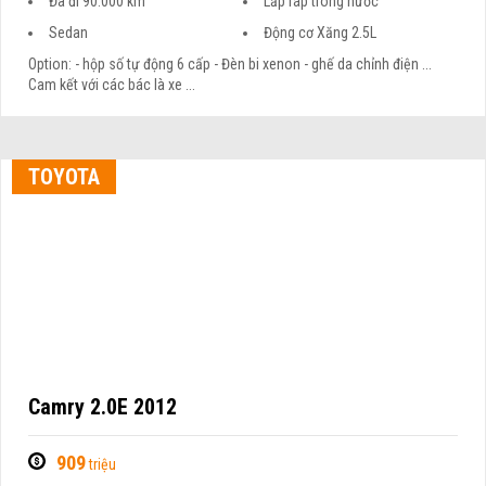
Đã đi 90.000 km
Lắp ráp trong nước
Sedan
Động cơ Xăng 2.5L
Option: - hộp số tự động 6 cấp - Đèn bi xenon - ghế da chỉnh điện ...
Cam kết với các bác là xe ...
TOYOTA
Camry 2.0E 2012
909
triệu