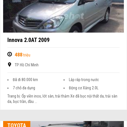
Innova 2.0AT 2009
488
triệu
TP Hồ Chí Minh
Đã đi 80.000 km
Lắp ráp trong nước
7 chỗ đa dụng
Động cơ Xăng 2.0L
Trang bị: Ốp viền inox, lót sàn, trải thảm Xe đã bọc nội thất da, trải sàn
da, bọc trần, đầu ...
TOYOTA