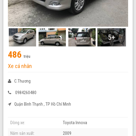
5+
486
triệu
Xe cá nhân
C.Thương
0984260480
Quận Bình Thạnh , TP Hồ Chí Minh
Dòng xe:
Toyota Innova
Năm sản xuất:
2009