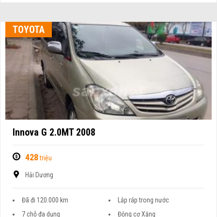
TOYOTA
Innova G 2.0MT 2008
428
triệu
Hải Dương
Đã đi 120.000 km
Lắp ráp trong nước
7 chỗ đa dụng
Động cơ Xăng