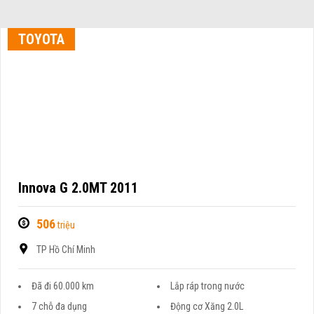
TOYOTA
Innova G 2.0MT 2011
506
triệu
TP Hồ Chí Minh
Đã đi 60.000 km
Lắp ráp trong nước
7 chỗ đa dụng
Động cơ Xăng 2.0L