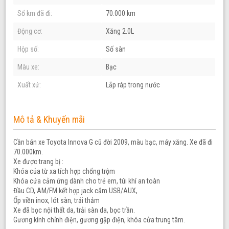
Số km đã đi:
70.000 km
Động cơ:
Xăng 2.0L
Hộp số:
Số sàn
Màu xe:
Bạc
Xuất xứ:
Lắp ráp trong nước
Mô tả & Khuyến mãi
Cần bán xe Toyota Innova G cũ đời 2009, màu bạc, máy xăng. Xe đã đi
70.000km.
Xe được trang bị :
Khóa của từ xa tích hợp chống trộm
Khóa cửa cảm ứng dành cho trẻ em, túi khí an toàn
Đầu CD, AM/FM kết hợp jack cắm USB/AUX,
Ốp viền inox, lót sàn, trải thảm
Xe đã bọc nội thất da, trải sàn da, bọc trần.
Gương kính chỉnh điện, gương gập điện, khóa cửa trung tâm.