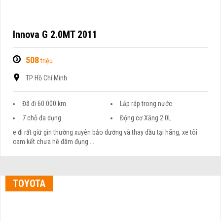
Innova G 2.0MT 2011
508
triệu
TP Hồ Chí Minh
Đã đi 60.000 km
Lắp ráp trong nước
7 chỗ đa dụng
Động cơ Xăng 2.0L
e đi rất giữ gìn thường xuyên bảo dưỡng và thay dầu tại hãng, xe tôi
cam kết chưa hề đâm đụng ...
TOYOTA