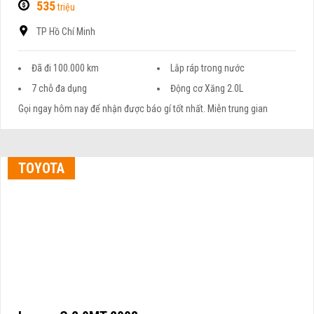
535
triệu
TP Hồ Chí Minh
Đã đi 100.000 km
Lắp ráp trong nước
7 chỗ đa dụng
Động cơ Xăng 2.0L
Gọi ngay hôm nay để nhận được báo gí tốt nhất. Miễn trung gian
TOYOTA