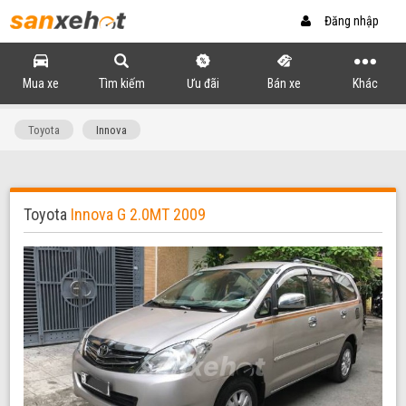
Đăng nhập
Mua xe
Tìm kiếm
Ưu đãi
Bán xe
Khác
Toyota
Innova
Toyota
Innova G 2.0MT 2009