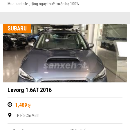
Mua santafe , tặng ngay thuế trước bạ 100%
SUBARU
Levorg 1.6AT 2016
1,489
tỷ
TP Hồ Chí Minh
Xe mới
Nhập khẩu