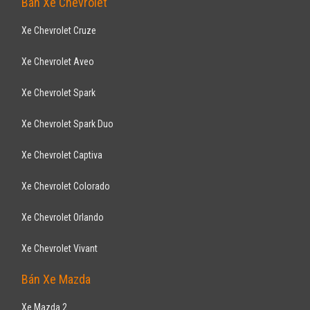
Sedan
Động cơ Xăng 1.5L
Tặng bộ phụ kiện với tổng giá trị lên tới 30 triệu đồng
NISSAN
X-trail SLG Premium 2.0 2WD 2018
943
triệu
ƯU ĐÃI HOT
Hà Nội