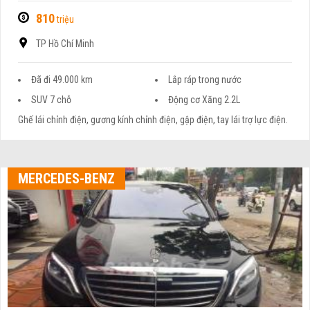
810
triệu
TP Hồ Chí Minh
Đã đi 49.000 km
Lắp ráp trong nước
SUV 7 chỗ
Động cơ Xăng 2.2L
Ghế lái chỉnh điện, gương kính chỉnh điện, gập điện, tay lái trợ lực điện.
MERCEDES-BENZ