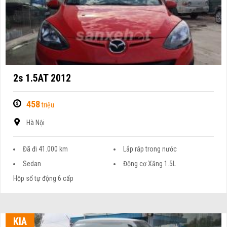
2s 1.5AT 2012
458
triệu
Hà Nội
Đã đi 41.000 km
Lắp ráp trong nước
Sedan
Động cơ Xăng 1.5L
Hộp số tự động 6 cấp
KIA