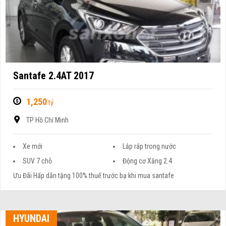
Santafe 2.4AT 2017
1,250
tỷ
TP Hồ Chí Minh
Xe mới
Lắp ráp trong nước
SUV 7 chỗ
Động cơ Xăng 2.4
Ưu Đãi Hấp dẫn tặng 100% thuế trước bạ khi mua santafe
HYUNDAI