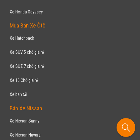
Hà Nội
Đã đi 0
Nhập khẩu
SUV 7 chỗ
Động cơ Xăng 2.0L
Tặng ngay bộ định vị AVN tiên tiến và tiền mặt lên đến 70 triệu đồng
NISSAN
Navara NP300 VL 2017