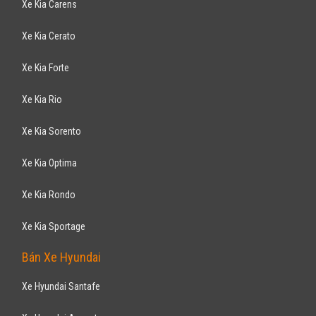
NISSAN
X-Trail 2.5 SVG Premium 2018
1,013
tỷ
ƯU ĐÃI HOT
Hà Nội
Xe mới
Lắp ráp trong nước
SUV 7 chỗ
Động cơ Xăng 2.5
Nissan X-Trail 2017 hoàn toàn mới, nhiều mầu, giao xe ngay, khuyến
mãi lên tới 60 triệu tiền mặt