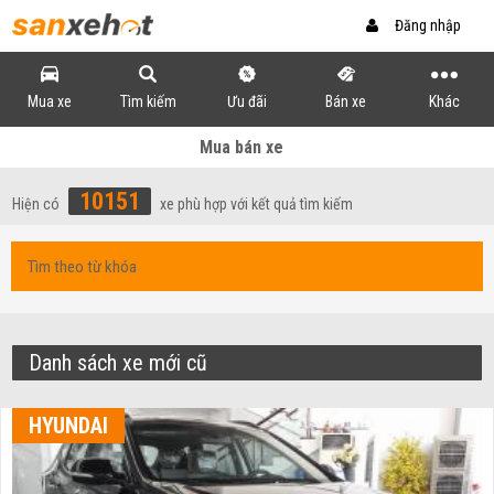
Đăng nhập
Mua xe
Tìm kiếm
Ưu đãi
Bán xe
Khác
Mua bán xe
10151
Hiện có
xe phù hợp với kết quả tìm kiếm
Danh sách xe mới cũ
HYUNDAI