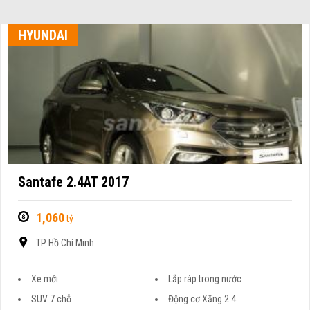
HYUNDAI
Santafe 2.4AT 2017
1,060
tỷ
TP Hồ Chí Minh
Xe mới
Lắp ráp trong nước
SUV 7 chỗ
Động cơ Xăng 2.4