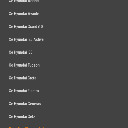
NISSAN
Sunny XV SG 2018
479
triệu
ƯU ĐÃI HOT
Hà Nội
Xe mới
Lắp ráp trong nước