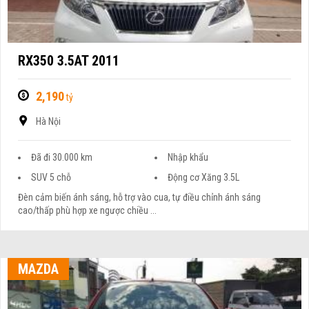
RX350 3.5AT 2011
2,190
tỷ
Hà Nội
Đã đi 30.000 km
Nhập khẩu
SUV 5 chỗ
Động cơ Xăng 3.5L
Đèn cảm biến ánh sáng, hỗ trợ vào cua, tự điều chỉnh ánh sáng
cao/thấp phù hợp xe ngược chiều ...
MAZDA