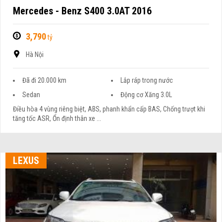
Mercedes - Benz S400 3.0AT 2016
3,790
tỷ
Hà Nội
Đã đi 20.000 km
Lắp ráp trong nước
Sedan
Động cơ Xăng 3.0L
Điều hòa 4 vùng riêng biệt, ABS, phanh khẩn cấp BAS, Chống trượt khi
tăng tốc ASR, Ổn định thân xe ...
LEXUS