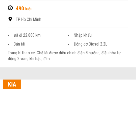
490
triệu
TP Hồ Chí Minh
Đã đi 22.000 km
Nhập khẩu
Bán tải
Động cơ Diesel 2.2L
Trang bị theo xe: Ghế lái được điều chỉnh điện 8 hướng, điều hòa tự
động 2 vùng khí hậu, đèn ...
KIA