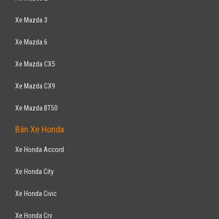
Xe mới
Nhập khẩu
SUV 7 chỗ
Động cơ Xăng 2.0L
Tặng ngay bộ định vị AVN tiên tiến và tiền mặt lên đến 40 triệu đồng
NISSAN
X-trail 2.0 2WD 2018
878
triệu
ƯU ĐÃI HOT