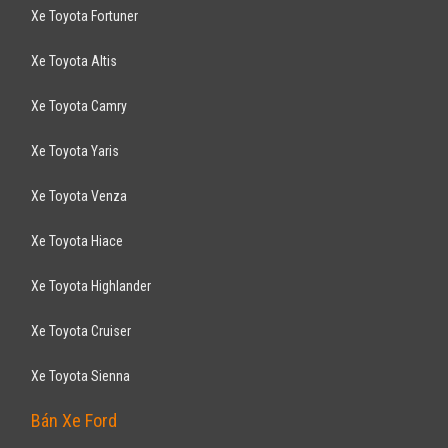
X - Trail 2.0 AT 2018
878
triệu
ƯU ĐÃI HOT
Hà Nội
Xe mới
Lắp ráp trong nước
SUV 7 chỗ
Động cơ Xăng 2.0L
Nissan X-Trail 2017hoàn toàn mới, nhiều mầu, giao xe ngay, khuyến
mãi lên đến 80 triệu
NISSAN