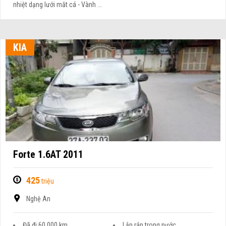
nhiệt dạng lưới mắt cá - Vành ...
KIA
Forte 1.6AT 2011
425
triệu
Nghệ An
Đã đi 60.000 km
Lắp ráp trong nước