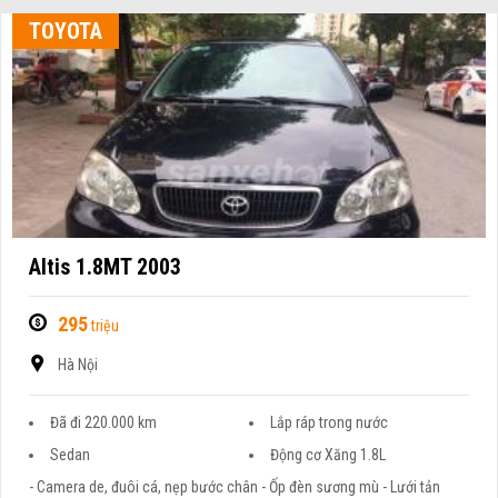
TOYOTA
Altis 1.8MT 2003
295
triệu
Hà Nội
Đã đi 220.000 km
Lắp ráp trong nước
Sedan
Động cơ Xăng 1.8L
- Camera de, đuôi cá, nẹp bước chân - Ốp đèn sương mù - Lưới tản