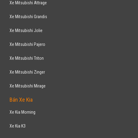
Sunny XV 2017
479
triệu
ƯU ĐÃI HOT
Hà Nội
Xe mới
Lắp ráp trong nước
Sedan
Động cơ Xăng 1.5L
Tặng bộ phụ kiện và tiền mặt với tổng giá trị lên tới 30 triệu đồng