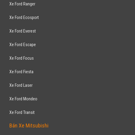
Navara 2.5AT 2017
815
triệu
ƯU ĐÃI HOT
Hà Nội
Xe mới
Nhập khẩu
Bán tải
Động cơ Diesel 2.5
công xuất lớn, hộp số 7 cấp êm ái, đèn LED tự động,...
NISSAN